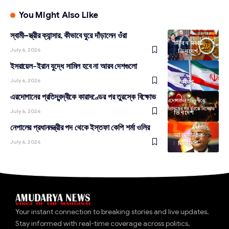
You Might Also Like
স্বামী–স্ত্রীর ক্যান্সার, কীভাবে ঘুরে দাঁড়ালেন ওঁরা
জীবন সংগ্রাম
July 6, 2026
ভিনদেশ
ইসরায়েল-ইরান যুদ্ধে সামিল হবে না আরব দেশগুলো
July 6, 2026
ভিনদেশ
এরদোগানের প্রতিদ্বন্দ্বীকে কারাদণ্ডের পর তুরস্কে বিক্ষোভ
July 6, 2026
ভিনদেশ
নেপালের প্রধানমন্ত্রীর পদ থেকে ইস্তফা কেপি শর্মা ওলির
আন্তর্জাতিক
July 6, 2026
ভিনদেশ
Your instant connection to breaking stories and live updates.
Stay informed with real-time coverage across politics,