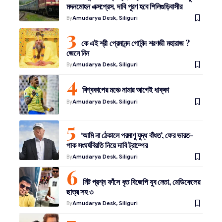
মদনমোহন এক্সপ্রেস, দাবি পূরণ হবে শিলিগুড়িবাসীর
By
Amudarya Desk, Siliguri
কে এই শ্রী প্রেমানন্দ গোবিন্দ শরণজী মহারাজ ?
জেনে নিন
By
Amudarya Desk, Siliguri
বিশ্বকাপের মঞ্চে নামার আগেই ধাক্কা
By
Amudarya Desk, Siliguri
‘আমি না ঠেকালে পরমাণু যুদ্ধ বাঁধত’, ফের ভারত-
পাক সংঘর্ষবিরতি নিয়ে দাবি ট্রাম্পের
By
Amudarya Desk, Siliguri
নিট প্রশ্ন ফাঁসে ধৃত বিজেপি যুব নেতা, মেডিকেলের
ছাত্র সহ ৩
By
Amudarya Desk, Siliguri