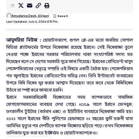
Amudarya Desk, Siliguri
Last Updated: July 6, 2026 4:51 Pm
আমুদরিয়া নিউজ :
হোয়াটসঅ্যাপ, গুগল প্লে-এর মতো জনপ্রিয় সোশাল
মিডিয়া প্ল্যাটফর্মের উপরে নিষেধাজ্ঞা রয়েছে ইরানে। সেই নিষেধাজ্ঞা তুলে
নেওয়া পক্ষে ইরানের সরকার পরিচালনায় থাকা সংখ্যাগরিষ্ঠ সদস্য মত
দিয়েছেন বলে সে দেশের সরকারি সূত্রে জানা গিয়েছে। ইরানের প্রেসিডেন্ট মাসুদ
পেজেশকিয়ানের নেতৃত্বে সম্প্রতি ওই বিষয়ে একটি বৈঠক হয়। পেজেশকিয়ান
গত জুলাইয়ে ইরানের প্রেসিডেন্টের দায়িত্ব নেন। তিনি ইন্টারনেট ব্যবহারের
উপরে বিধি নিষেধ দূর করার আশ্বাস দিয়েছেন। তবে কবে থেকে বিধিনিষেধ
উঠবে তা স্পষ্ট করে জানানো হয়নি।
ইরানে সরকারবিরোধী বিক্ষোভের সময় ব্যাপকভাবে সামাজিক
যোগাযোগমাধ্যমের ব্যবহার দেখা গেছে। ২০০৯ সালে ইরানে ফেসবুক,
তৎকালীন টুইটার (বর্তমান এক্স) ও ইউটিউব ব্যবহারে নিষেধাজ্ঞা জারি হয়।
২০২২ সালে ইরানের নীতি পুলিশের হেফাজতে ২২ বছরের কুর্দি তরুণী মাসা
আমিনির মৃত্যুর পর দেশটিতে ব্যাপক বিক্ষোভ ছড়িয়ে পড়ে। তখন নিষেধাজ্ঞার
তালিকায় যুক্ত করা হয় ইনস্টাগ্রাম ও হোয়াটসঅ্যাপকেও।