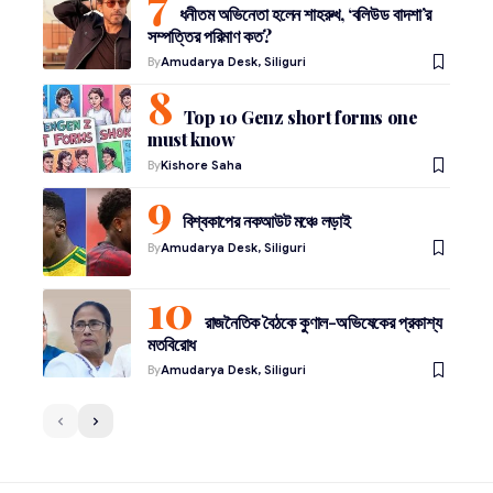
ধনীতম অভিনেতা হলেন শাহরুখ, ‘বলিউড বাদশা’র
সম্পত্তির পরিমাণ কত?
By
Amudarya Desk, Siliguri
Top 10 Genz short forms one
must know
By
Kishore Saha
বিশ্বকাপের নকআউট মঞ্চে লড়াই
By
Amudarya Desk, Siliguri
রাজনৈতিক বৈঠকে কুণাল-অভিষেকের প্রকাশ্য
মতবিরোধ
By
Amudarya Desk, Siliguri