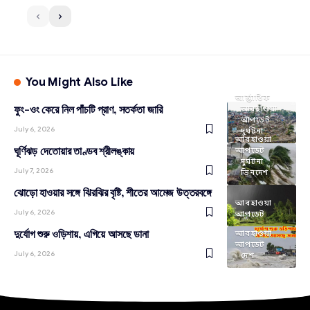
You Might Also Like
আন্তর্জাতিক
ফুং-ওং কেরে নিল পাঁচটি প্রাণ, সতর্কতা জারি
আবহাওয়া
আপডেট
July 6, 2026
দুর্ঘটনা
আবহাওয়া
ঘূর্ণিঝড় দেতোয়ার তাণ্ডব শ্রীলঙ্কায়
আপডেট
দুর্ঘটনা
July 7, 2026
ভিনদেশ
ঝোড়ো হাওয়ার সঙ্গে ঝিরঝির বৃষ্টি, শীতের আমেজ উত্তরবঙ্গে
আবহাওয়া
July 6, 2026
আপডেট
দুর্যোগ শুরু ওড়িশায়, এগিয়ে আসছে ডানা
আবহাওয়া
আপডেট
July 6, 2026
দেশ