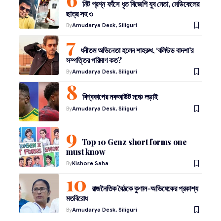
নিট প্রশ্ন ফাঁসে ধৃত বিজেপি যুব নেতা, মেডিকেলের
ছাত্র সহ ৩
By
Amudarya Desk, Siliguri
ধনীতম অভিনেতা হলেন শাহরুখ, ‘বলিউড বাদশা’র
সম্পত্তির পরিমাণ কত?
By
Amudarya Desk, Siliguri
বিশ্বকাপের নকআউট মঞ্চে লড়াই
By
Amudarya Desk, Siliguri
Top 10 Genz short forms one
must know
By
Kishore Saha
রাজনৈতিক বৈঠকে কুণাল-অভিষেকের প্রকাশ্য
মতবিরোধ
By
Amudarya Desk, Siliguri