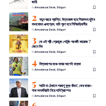
জারি
By
Amudarya Desk, Siliguri
নতুন বছরে প্রাপ্তি, উত্তরবঙ্গ হয়ে শিয়ালদহ ছুটবে
মদনমোহন এক্সপ্রেস, দাবি পূরণ হবে শিলিগুড়িবাসীর
By
Amudarya Desk, Siliguri
কে এই শ্রী প্রেমানন্দ গোবিন্দ শরণজী মহারাজ ?
জেনে নিন
By
Amudarya Desk, Siliguri
বিশ্বকাপের মঞ্চে নামার আগেই ধাক্কা
By
Amudarya Desk, Siliguri
‘আমি না ঠেকালে পরমাণু যুদ্ধ বাঁধত’, ফের ভারত-
পাক সংঘর্ষবিরতি নিয়ে দাবি ট্রাম্পের
By
Amudarya Desk, Siliguri