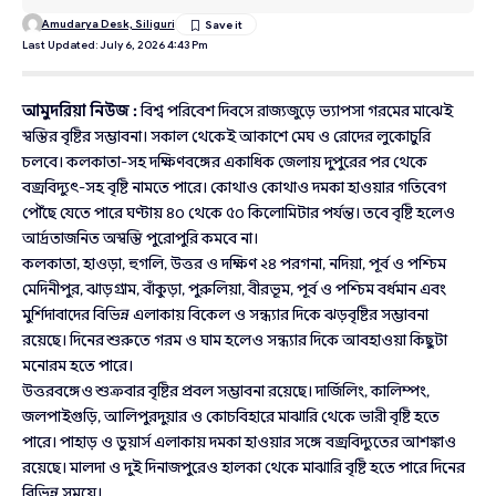
Amudarya Desk, Siliguri
Last Updated: July 6, 2026 4:43 Pm
আমুদরিয়া নিউজ :
বিশ্ব পরিবেশ দিবসে রাজ্যজুড়ে ভ্যাপসা গরমের মাঝেই
স্বস্তির বৃষ্টির সম্ভাবনা। সকাল থেকেই আকাশে মেঘ ও রোদের লুকোচুরি
চলবে। কলকাতা-সহ দক্ষিণবঙ্গের একাধিক জেলায় দুপুরের পর থেকে
বজ্রবিদ্যুৎ-সহ বৃষ্টি নামতে পারে। কোথাও কোথাও দমকা হাওয়ার গতিবেগ
পৌঁছে যেতে পারে ঘণ্টায় ৪০ থেকে ৫০ কিলোমিটার পর্যন্ত। তবে বৃষ্টি হলেও
আর্দ্রতাজনিত অস্বস্তি পুরোপুরি কমবে না।
কলকাতা, হাওড়া, হুগলি, উত্তর ও দক্ষিণ ২৪ পরগনা, নদিয়া, পূর্ব ও পশ্চিম
মেদিনীপুর, ঝাড়গ্রাম, বাঁকুড়া, পুরুলিয়া, বীরভূম, পূর্ব ও পশ্চিম বর্ধমান এবং
মুর্শিদাবাদের বিভিন্ন এলাকায় বিকেল ও সন্ধ্যার দিকে ঝড়বৃষ্টির সম্ভাবনা
রয়েছে। দিনের শুরুতে গরম ও ঘাম হলেও সন্ধ্যার দিকে আবহাওয়া কিছুটা
মনোরম হতে পারে।
উত্তরবঙ্গেও শুক্রবার বৃষ্টির প্রবল সম্ভাবনা রয়েছে। দার্জিলিং, কালিম্পং,
জলপাইগুড়ি, আলিপুরদুয়ার ও কোচবিহারে মাঝারি থেকে ভারী বৃষ্টি হতে
পারে। পাহাড় ও ডুয়ার্স এলাকায় দমকা হাওয়ার সঙ্গে বজ্রবিদ্যুতের আশঙ্কাও
রয়েছে। মালদা ও দুই দিনাজপুরেও হালকা থেকে মাঝারি বৃষ্টি হতে পারে দিনের
বিভিন্ন সময়ে।