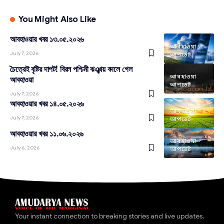
You Might Also Like
আবহাওয়ার খবর ১৩.০৫.২০২৬
আবহাওয়া
July 7, 2026
আপডেট
চৈত্রেই বৃষ্টির দাপট! বিরল পশ্চিমী ঝঞ্ঝায় বদলে গেল
আবহাওয়া
আবহাওয়া
আপডেট
July 7, 2026
আবহাওয়ার খবর ১৪.০৫.২০২৬
আবহাওয়া
July 7, 2026
আপডেট
আবহাওয়ার খবর ১১.০৬.২০২৬
আবহাওয়া
July 6, 2026
আপডেট
Your instant connection to breaking stories and live updates.