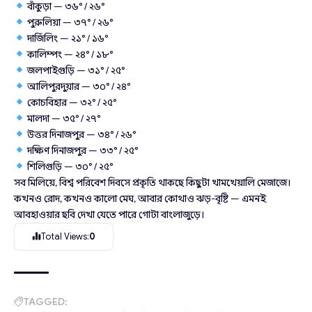
বাঁকুড়া — ৩৬° / ২৬°
পুরুলিয়া — ৩৭° / ২৬°
দার্জিলিং — ২১° / ১৬°
কালিম্পং — ২৪° / ১৮°
জলপাইগুড়ি — ৩১° / ২৫°
আলিপুরদুয়ার — ৩০° / ২৪°
কোচবিহার — ৩২° / ২৫°
মালদা — ৩৫° / ২৭°
উত্তর দিনাজপুর — ৩৪° / ২৬°
দক্ষিণ দিনাজপুর — ৩৩° / ২৫°
শিলিগুড়ি — ৩০° / ২৫°
সব মিলিয়ে, বিশ্ব পরিবেশ দিবসে প্রকৃতি থাকছে কিছুটা খামখেয়ালি মেজাজে।
কখনও রোদ, কখনও কালো মেঘ, আবার কোথাও ঝড়-বৃষ্টি — এমনই
আবহাওয়ার ছবি দেখা যেতে পারে গোটা বাংলাজুড়ে।
Total Views:
0
TAGGED: