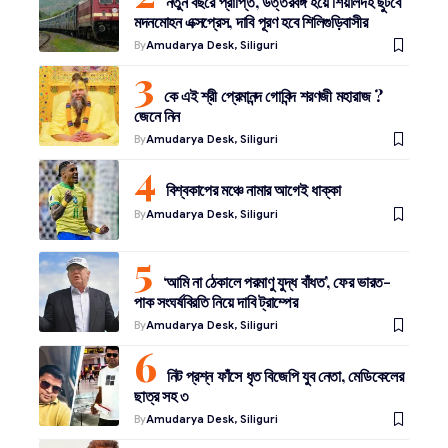
নতুন বছরে প্রাপ্তি, উত্তরবঙ্গ হয়ে শিয়ালদহ ছুটবে
মদনমোহন এক্সপ্রেস, দাবি পূরণ হবে শিলিগুড়িবাসীর
By
Amudarya Desk, Siliguri
কে এই শ্রী প্রেমানন্দ গোবিন্দ শরণজী মহারাজ ?
জেনে নিন
By
Amudarya Desk, Siliguri
বিশ্বকাপের মঞ্চে নামার আগেই ধাক্কা
By
Amudarya Desk, Siliguri
‘আমি না ঠেকালে পরমাণু যুদ্ধ বাঁধত’, ফের ভারত-
পাক সংঘর্ষবিরতি নিয়ে দাবি ট্রাম্পের
By
Amudarya Desk, Siliguri
নিট প্রশ্ন ফাঁসে ধৃত বিজেপি যুব নেতা, মেডিকেলের
ছাত্র সহ ৩
By
Amudarya Desk, Siliguri