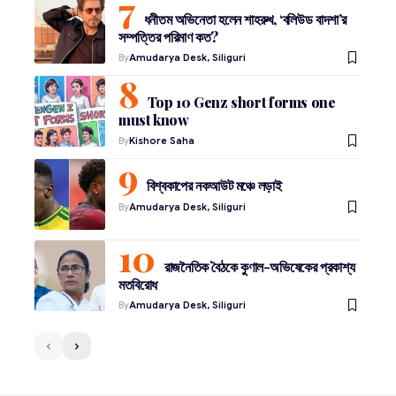
ধনীতম অভিনেতা হলেন শাহরুখ, ‘বলিউড বাদশা’র
সম্পত্তির পরিমাণ কত?
By
Amudarya Desk, Siliguri
Top 10 Genz short forms one
must know
By
Kishore Saha
বিশ্বকাপের নকআউট মঞ্চে লড়াই
By
Amudarya Desk, Siliguri
রাজনৈতিক বৈঠকে কুণাল-অভিষেকের প্রকাশ্য
মতবিরোধ
By
Amudarya Desk, Siliguri