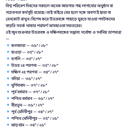
বিশ্ব পরিবেশ দিবসের সকালে অনেক জায়গায় গাছ লাগানোর অনুষ্ঠান বা
সচেতনতা কর্মসূচি রয়েছে। তাই বাইরে বের হলে সঙ্গে অবশ্যই ছাতা বা
রেনকোট রাখুন। বিশেষ করে উত্তরবঙ্গে পাহাড়ে ঘুরতে যাওয়া পর্যটকদের
বাড়তি সতর্ক থাকার পরামর্শ আবহাওয়া দফতরের।
৫ই জুন শুক্রবার উত্তরবঙ্গ ও দক্ষিণবঙ্গের সম্ভাব্য সর্বোচ্চ ও সর্বনিম্ন তাপমাত্রা
—
কলকাতা — ৩৬° / ২৮°
হাওড়া — ৩৫° / ২৮°
হুগলি — ৩৫° / ২৭°
উত্তর ২৪ পরগনা — ৩৫° / ২৮°
দক্ষিণ ২৪ পরগনা — ৩৪° / ২৭°
নদিয়া — ৩৬° / ২৭°
মুর্শিদাবাদ — ৩৭° / ২৮°
পূর্ব বর্ধমান — ৩৭° / ২৮°
পশ্চিম বর্ধমান — ৩৬° / ২৭°
বীরভূম — ৩৬° / ২৭°
পূর্ব মেদিনীপুর — ৩৪° / ২৭°
পশ্চিম মেদিনীপুর — ৩৫° / ২৬°
ঝাড়গ্রাম — ৩৪° / ২৬°