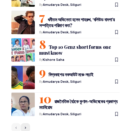
By
Amudarya Desk, Siliguri
ধনীতম অভিনেতা হলেন শাহরুখ, ‘বলিউড বাদশা’র
সম্পত্তির পরিমাণ কত?
By
Amudarya Desk, Siliguri
Top 10 Genz short forms one
must know
By
Kishore Saha
বিশ্বকাপের নকআউট মঞ্চে লড়াই
By
Amudarya Desk, Siliguri
রাজনৈতিক বৈঠকে কুণাল-অভিষেকের প্রকাশ্য
মতবিরোধ
By
Amudarya Desk, Siliguri