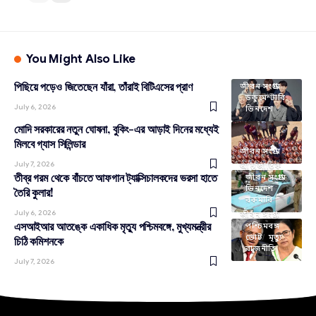
You Might Also Like
পিছিয়ে পড়েও জিতেছেন যাঁরা, তাঁরাই বিটিএসের প্রাণ
জীবন সংগ্রাম
ডকুমেন্টারি
July 6, 2026
ভিনদেশ
মোদি সরকারের নতুন ঘোষনা, বুকিং-এর আড়াই দিনের মধ্যেই
মিলবে গ্যাস সিলিন্ডার
জীবন সংগ্রাম
July 7, 2026
আন্তর্জাতিক
তীব্র গরম থেকে বাঁচতে আফগান ট্যাক্সিচালকদের ভরসা হাতে
জীবন সংগ্রাম
ভিনদেশ
তৈরি কুলার!
রকমারি
July 6, 2026
জীবন সংগ্রাম
এসআইআর আতঙ্কে একাধিক মৃত্যু পশ্চিমবঙ্গে, মুখ্যমন্ত্রীর
পশ্চিমবঙ্গ
ভোট
মৃত্যু
চিঠি কমিশনকে
রাজনীতি
July 7, 2026