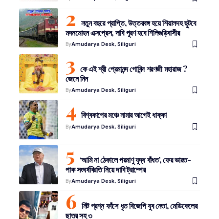
নতুন বছরে প্রাপ্তি, উত্তরবঙ্গ হয়ে শিয়ালদহ ছুটবে
মদনমোহন এক্সপ্রেস, দাবি পূরণ হবে শিলিগুড়িবাসীর
By
Amudarya Desk, Siliguri
কে এই শ্রী প্রেমানন্দ গোবিন্দ শরণজী মহারাজ ?
জেনে নিন
By
Amudarya Desk, Siliguri
বিশ্বকাপের মঞ্চে নামার আগেই ধাক্কা
By
Amudarya Desk, Siliguri
‘আমি না ঠেকালে পরমাণু যুদ্ধ বাঁধত’, ফের ভারত-
পাক সংঘর্ষবিরতি নিয়ে দাবি ট্রাম্পের
By
Amudarya Desk, Siliguri
নিট প্রশ্ন ফাঁসে ধৃত বিজেপি যুব নেতা, মেডিকেলের
ছাত্র সহ ৩