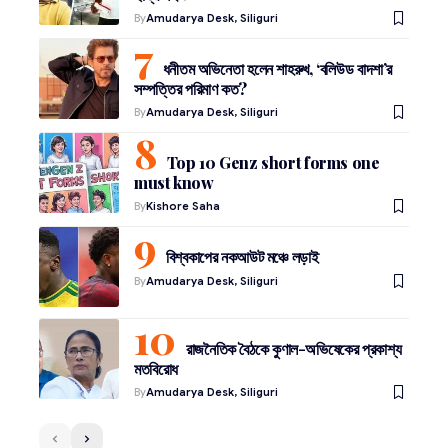
By
Amudarya Desk, Siliguri
ধনীতম অভিনেতা হলেন শাহরুখ, ‘বলিউড বাদশা’র
সম্পত্তির পরিমাণ কত?
By
Amudarya Desk, Siliguri
Top 10 Genz short forms one
must know
By
Kishore Saha
বিশ্বকাপের নকআউট মঞ্চে লড়াই
By
Amudarya Desk, Siliguri
রাজনৈতিক বৈঠকে কুণাল-অভিষেকের প্রকাশ্য
মতবিরোধ
By
Amudarya Desk, Siliguri