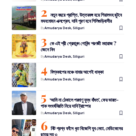
নতুন বছরে প্রাপ্তি, উত্তরবঙ্গ হয়ে শিয়ালদহ ছুটবে
মদনমোহন এক্সপ্রেস, দাবি পূরণ হবে শিলিগুড়িবাসীর
By
Amudarya Desk, Siliguri
কে এই শ্রী প্রেমানন্দ গোবিন্দ শরণজী মহারাজ ?
জেনে নিন
By
Amudarya Desk, Siliguri
বিশ্বকাপের মঞ্চে নামার আগেই ধাক্কা
By
Amudarya Desk, Siliguri
‘আমি না ঠেকালে পরমাণু যুদ্ধ বাঁধত’, ফের ভারত-
পাক সংঘর্ষবিরতি নিয়ে দাবি ট্রাম্পের
By
Amudarya Desk, Siliguri
নিট প্রশ্ন ফাঁসে ধৃত বিজেপি যুব নেতা, মেডিকেলের
ছাত্র সহ ৩