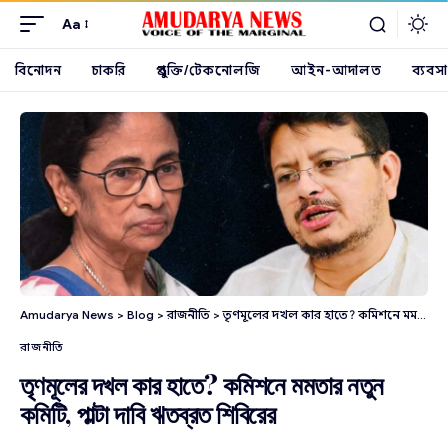
Aa
বিনোদন
চাকরি
প্রযুক্তি/টেকনোলজি
আইন-আদালত
ব্যবসা
Amudarya News
>
Blog
>
রাজনীতি
>
তৃণমূলের দখল কার হাতে? কমিশনে মমতার নতুন কমিটি, পাল্টা দাবি ঋতব্রত শিবিরের
রাজনীতি
তৃণমূলের দখল কার হাতে? কমিশনে মমতার নতুন
কমিটি, পাল্টা দাবি ঋতব্রত শিবিরের