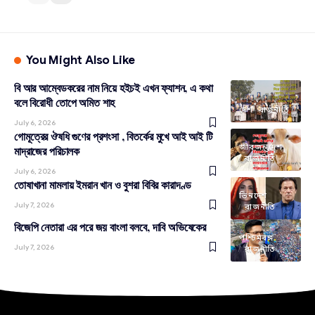
You Might Also Like
বি আর আম্বেডকরের নাম নিয়ে হইচই এখন ফ্যাশন, এ কথা
বলে বিরোধী তোপে অমিত শাহ
দেশ
রাজনীতি
July 6, 2026
গোমূত্রের ঔষধি গুণের প্রশংসা , বিতর্কের মুখে আই আই টি
জীবজন্তু
দেশ
মাদ্রাজের পরিচালক
রাজনীতি
July 6, 2026
তোষাখানা মামলায় ইমরান খান ও বুশরা বিবির কারাদণ্ড
ভিনদেশ
July 7, 2026
রাজনীতি
বিজেপি নেতারা এর পরে জয় বাংলা বলবে, দাবি অভিষেকের
পশ্চিমবঙ্গ
July 7, 2026
রাজনীতি