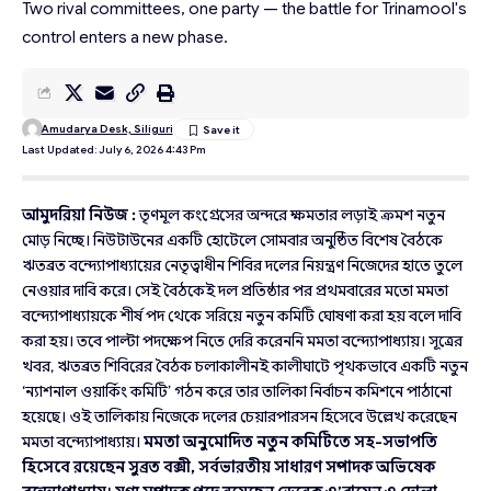
Two rival committees, one party — the battle for Trinamool's
control enters a new phase.
Amudarya Desk, Siliguri
Last Updated: July 6, 2026 4:43 Pm
আমুদরিয়া নিউজ :
তৃণমূল কংগ্রেসের অন্দরে ক্ষমতার লড়াই ক্রমশ নতুন
মোড় নিচ্ছে। নিউটাউনের একটি হোটেলে সোমবার অনুষ্ঠিত বিশেষ বৈঠকে
ঋতব্রত বন্দ্যোপাধ্যায়ের নেতৃত্বাধীন শিবির দলের নিয়ন্ত্রণ নিজেদের হাতে তুলে
নেওয়ার দাবি করে। সেই বৈঠকেই দল প্রতিষ্ঠার পর প্রথমবারের মতো মমতা
বন্দ্যোপাধ্যায়কে শীর্ষ পদ থেকে সরিয়ে নতুন কমিটি ঘোষণা করা হয় বলে দাবি
করা হয়। তবে পাল্টা পদক্ষেপ নিতে দেরি করেননি মমতা বন্দ্যোপাধ্যায়। সূত্রের
খবর, ঋতব্রত শিবিরের বৈঠক চলাকালীনই কালীঘাটে পৃথকভাবে একটি নতুন
‘ন্যাশনাল ওয়ার্কিং কমিটি’ গঠন করে তার তালিকা নির্বাচন কমিশনে পাঠানো
হয়েছে। ওই তালিকায় নিজেকে দলের চেয়ারপারসন হিসেবে উল্লেখ করেছেন
মমতা বন্দ্যোপাধ্যায়।
মমতা অনুমোদিত নতুন কমিটিতে সহ-সভাপতি
হিসেবে রয়েছেন সুব্রত বক্সী, সর্বভারতীয় সাধারণ সম্পাদক অভিষেক