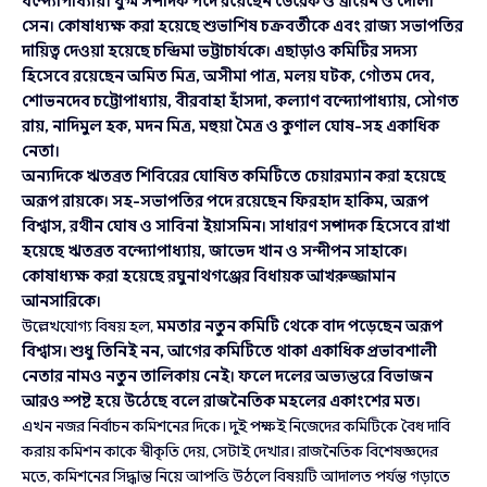
বন্দ্যোপাধ্যায়। যুগ্ম সম্পাদক পদে রয়েছেন ডেরেক ও’ব্রায়েন ও দোলা
সেন। কোষাধ্যক্ষ করা হয়েছে শুভাশিষ চক্রবর্তীকে এবং রাজ্য সভাপতির
দায়িত্ব দেওয়া হয়েছে চন্দ্রিমা ভট্টাচার্যকে। এছাড়াও কমিটির সদস্য
হিসেবে রয়েছেন অমিত মিত্র, অসীমা পাত্র, মলয় ঘটক, গৌতম দেব,
শোভনদেব চট্টোপাধ্যায়, বীরবাহা হাঁসদা, কল্যাণ বন্দ্যোপাধ্যায়, সৌগত
রায়, নাদিমুল হক, মদন মিত্র, মহুয়া মৈত্র ও কুণাল ঘোষ-সহ একাধিক
নেতা।
অন্যদিকে ঋতব্রত শিবিরের ঘোষিত কমিটিতে চেয়ারম্যান করা হয়েছে
অরূপ রায়কে। সহ-সভাপতির পদে রয়েছেন ফিরহাদ হাকিম, অরূপ
বিশ্বাস, রথীন ঘোষ ও সাবিনা ইয়াসমিন। সাধারণ সম্পাদক হিসেবে রাখা
হয়েছে ঋতব্রত বন্দ্যোপাধ্যায়, জাভেদ খান ও সন্দীপন সাহাকে।
কোষাধ্যক্ষ করা হয়েছে রঘুনাথগঞ্জের বিধায়ক আখরুজ্জামান
আনসারিকে।
উল্লেখযোগ্য বিষয় হল,
মমতার নতুন কমিটি থেকে বাদ পড়েছেন অরূপ
বিশ্বাস। শুধু তিনিই নন, আগের কমিটিতে থাকা একাধিক প্রভাবশালী
নেতার নামও নতুন তালিকায় নেই। ফলে দলের অভ্যন্তরে বিভাজন
আরও স্পষ্ট হয়ে উঠেছে বলে রাজনৈতিক মহলের একাংশের মত।
এখন নজর নির্বাচন কমিশনের দিকে। দুই পক্ষই নিজেদের কমিটিকে বৈধ দাবি
করায় কমিশন কাকে স্বীকৃতি দেয়, সেটাই দেখার। রাজনৈতিক বিশেষজ্ঞদের
মতে, কমিশনের সিদ্ধান্ত নিয়ে আপত্তি উঠলে বিষয়টি আদালত পর্যন্ত গড়াতে