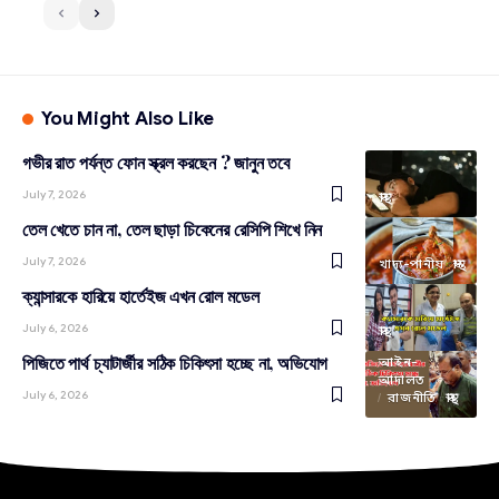
You Might Also Like
গভীর রাত পর্যন্ত ফোন স্ক্রল করছেন ? জানুন তবে
July 7, 2026
স্বাস্থ্য
তেল খেতে চান না, তেল ছাড়া চিকেনের রেসিপি শিখে নিন
July 7, 2026
খাদ্য-পানীয়
স্বাস্থ্য
ক্যান্সারকে হারিয়ে হার্তেইজ এখন রোল মডেল
July 6, 2026
স্বাস্থ্য
পিজিতে পার্থ চ্যাটার্জীর সঠিক চিকিৎসা হচ্ছে না, অভিযোগ
আইন-
আদালত
July 6, 2026
রাজনীতি
স্বাস্থ্য