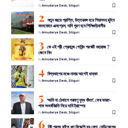
By
Amudarya Desk, Siliguri
নতুন বছরে প্রাপ্তি, উত্তরবঙ্গ হয়ে শিয়ালদহ ছুটবে
মদনমোহন এক্সপ্রেস, দাবি পূরণ হবে শিলিগুড়িবাসীর
By
Amudarya Desk, Siliguri
কে এই শ্রী প্রেমানন্দ গোবিন্দ শরণজী মহারাজ ?
জেনে নিন
By
Amudarya Desk, Siliguri
বিশ্বকাপের মঞ্চে নামার আগেই ধাক্কা
By
Amudarya Desk, Siliguri
‘আমি না ঠেকালে পরমাণু যুদ্ধ বাঁধত’, ফের ভারত-
পাক সংঘর্ষবিরতি নিয়ে দাবি ট্রাম্পের
By
Amudarya Desk, Siliguri
নিট প্রশ্ন ফাঁসে ধৃত বিজেপি যুব নেতা, মেডিকেলের