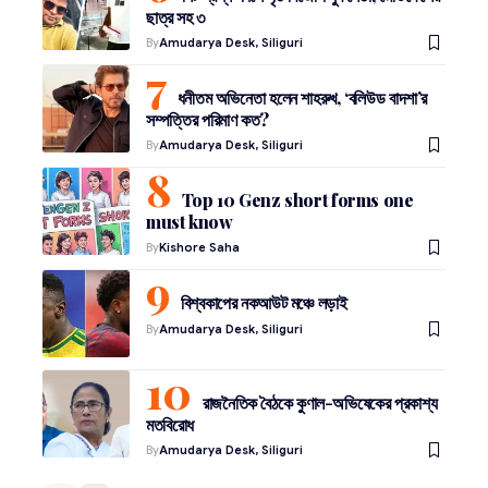
ছাত্র সহ ৩
By
Amudarya Desk, Siliguri
ধনীতম অভিনেতা হলেন শাহরুখ, ‘বলিউড বাদশা’র
সম্পত্তির পরিমাণ কত?
By
Amudarya Desk, Siliguri
Top 10 Genz short forms one
must know
By
Kishore Saha
বিশ্বকাপের নকআউট মঞ্চে লড়াই
By
Amudarya Desk, Siliguri
রাজনৈতিক বৈঠকে কুণাল-অভিষেকের প্রকাশ্য
মতবিরোধ
By
Amudarya Desk, Siliguri