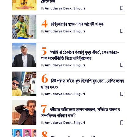
জেনে নিন
By
Amudarya Desk, Siliguri
বিশ্বকাপের মঞ্চে নামার আগেই ধাক্কা
By
Amudarya Desk, Siliguri
‘আমি না ঠেকালে পরমাণু যুদ্ধ বাঁধত’, ফের ভারত-
পাক সংঘর্ষবিরতি নিয়ে দাবি ট্রাম্পের
By
Amudarya Desk, Siliguri
নিট প্রশ্ন ফাঁসে ধৃত বিজেপি যুব নেতা, মেডিকেলের
ছাত্র সহ ৩
By
Amudarya Desk, Siliguri
ধনীতম অভিনেতা হলেন শাহরুখ, ‘বলিউড বাদশা’র
সম্পত্তির পরিমাণ কত?
By
Amudarya Desk, Siliguri