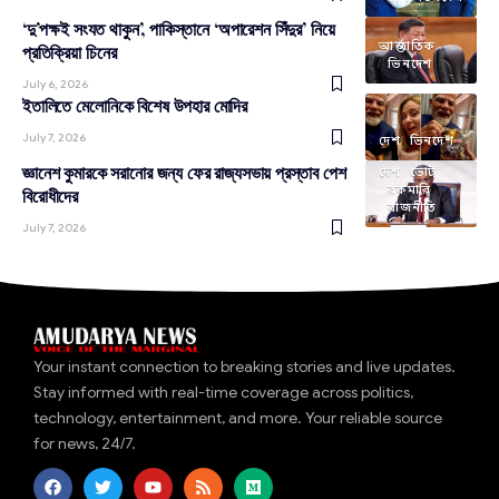
‘দু’পক্ষই সংযত থাকুন’, পাকিস্তানে ‘অপারেশন সিঁদুর’ নিয়ে
আন্তর্জাতিক
প্রতিক্রিয়া চিনের
ভিনদেশ
July 6, 2026
ইতালিতে মেলোনিকে বিশেষ উপহার মোদির
July 7, 2026
দেশ
ভিনদেশ
জ্ঞানেশ কুমারকে সরানোর জন্য ফের রাজ্যসভায় প্রস্তাব পেশ
দেশ
ভোট
রকমারি
বিরোধীদের
রাজনীতি
July 7, 2026
Your instant connection to breaking stories and live updates.
Stay informed with real-time coverage across politics,
technology, entertainment, and more. Your reliable source
for news, 24/7.