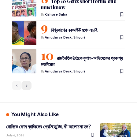
Top 10 Genz short forms one
must know
By
Kishore Saha
বিশ্বকাপের নকআউট মঞ্চে লড়াই
By
Amudarya Desk, Siliguri
রাজনৈতিক বৈঠকে কুণাল-অভিষেকের প্রকাশ্য
মতবিরোধ
By
Amudarya Desk, Siliguri
You Might Also Like
মোদিকে ফোন ব্রাজিলের প্রেসিডেন্টের, কী আলোচনা হল?
আন্তর্জাতিক
July 6, 2026
দেশ
ভিনদেশ