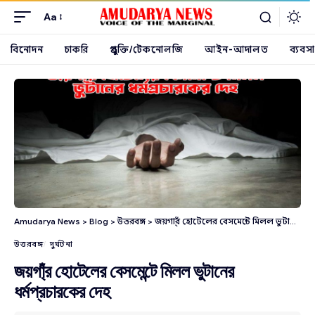
Aa
বিনোদন
চাকরি
প্রযুক্তি/টেকনোলজি
আইন-আদালত
ব্যবসা
Amudarya News
>
Blog
>
উত্তরবঙ্গ
>
জয়গা্ঁর হোটেলের বেসমেন্টে মিলল ভুটানের ধর্মপ্রচারকের দেহ
উত্তরবঙ্গ
দুর্ঘটনা
জয়গা্ঁর হোটেলের বেসমেন্টে মিলল ভুটানের
ধর্মপ্রচারকের দেহ