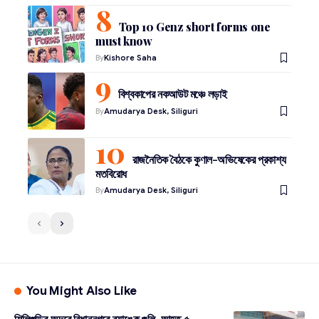
Top 10 Genz short forms one
must know
By
Kishore Saha
বিশ্বকাপের নকআউট মঞ্চে লড়াই
By
Amudarya Desk, Siliguri
রাজনৈতিক বৈঠকে কুণাল-অভিষেকের প্রকাশ্য
মতবিরোধ
By
Amudarya Desk, Siliguri
You Might Also Like
শিলিগুড়ির অদূরে বিধাননগরে ব্যাঙ্কে গুলি, আহত ৫