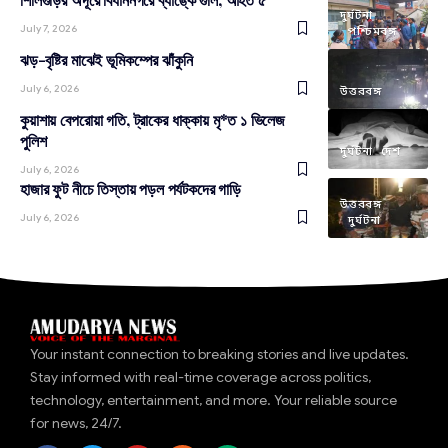
দুর্ঘটনা
July 7, 2026
পশ্চিমবঙ্গ
ঝড়-বৃষ্টির মাঝেই ভূমিকম্পের ঝাঁকুনি
July 6, 2026
উত্তরবঙ্গ
কুয়াশায় বেপরোয়া গতি, ট্রাকের ধাক্কায় মৃ*ত ১ ভিলেজ
পুলিশ
দুর্ঘটনা
দেশ
July 6, 2026
হাজার ফুট নীচে তিস্তায় পড়ল পর্যটকদের গাড়ি
উত্তরবঙ্গ
July 6, 2026
দুর্ঘটনা
Your instant connection to breaking stories and live updates.
Stay informed with real-time coverage across politics,
technology, entertainment, and more. Your reliable source
for news, 24/7.