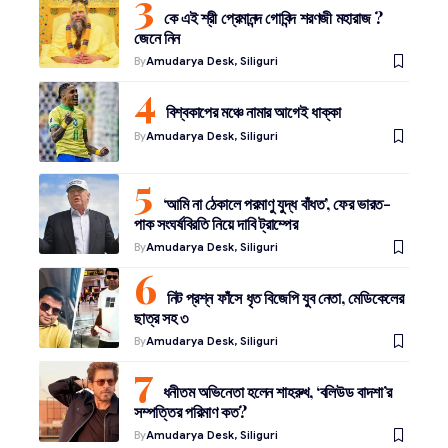
কে এই শ্রী প্রেমানন্দ গোবিন্দ শরণজী মহারাজ ?
জেনে নিন
By
Amudarya Desk, Siliguri
বিশ্বকাপের মঞ্চে নামার আগেই ধাক্কা
By
Amudarya Desk, Siliguri
‘আমি না ঠেকালে পরমাণু যুদ্ধ বাঁধত’, ফের ভারত-
পাক সংঘর্ষবিরতি নিয়ে দাবি ট্রাম্পের
By
Amudarya Desk, Siliguri
নিট প্রশ্ন ফাঁসে ধৃত বিজেপি যুব নেতা, মেডিকেলের
ছাত্র সহ ৩
By
Amudarya Desk, Siliguri
ধনীতম অভিনেতা হলেন শাহরুখ, ‘বলিউড বাদশা’র
সম্পত্তির পরিমাণ কত?
By
Amudarya Desk, Siliguri