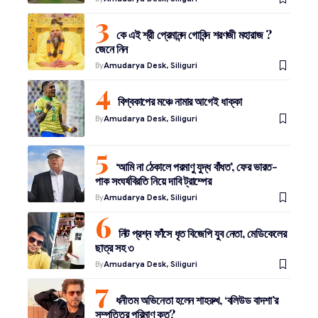
কে এই শ্রী প্রেমানন্দ গোবিন্দ শরণজী মহারাজ ?
জেনে নিন
By
Amudarya Desk, Siliguri
বিশ্বকাপের মঞ্চে নামার আগেই ধাক্কা
By
Amudarya Desk, Siliguri
‘আমি না ঠেকালে পরমাণু যুদ্ধ বাঁধত’, ফের ভারত-
পাক সংঘর্ষবিরতি নিয়ে দাবি ট্রাম্পের
By
Amudarya Desk, Siliguri
নিট প্রশ্ন ফাঁসে ধৃত বিজেপি যুব নেতা, মেডিকেলের
ছাত্র সহ ৩
By
Amudarya Desk, Siliguri
ধনীতম অভিনেতা হলেন শাহরুখ, ‘বলিউড বাদশা’র
সম্পত্তির পরিমাণ কত?