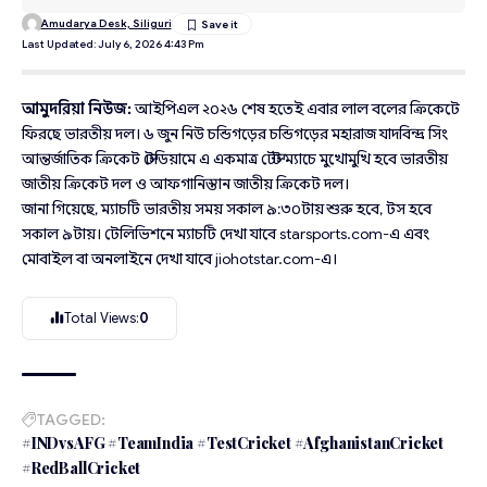
Amudarya Desk, Siliguri
Last Updated: July 6, 2026 4:43 Pm
আমুদরিয়া নিউজ:
আইপিএল ২০২৬ শেষ হতেই এবার লাল বলের ক্রিকেটে
ফিরছে ভারতীয় দল। ৬ জুন নিউ চন্ডিগড়ের চন্ডিগড়ের মহারাজ যাদবিন্দ্র সিং
আন্তর্জাতিক ক্রিকেট স্টেডিয়ামে এ একমাত্র টেস্ট ম্যাচে মুখোমুখি হবে ভারতীয়
জাতীয় ক্রিকেট দল ও আফগানিস্তান জাতীয় ক্রিকেট দল।
জানা গিয়েছে, ম্যাচটি ভারতীয় সময় সকাল ৯:৩০টায় শুরু হবে, টস হবে
সকাল ৯টায়। টেলিভিশনে ম্যাচটি দেখা যাবে starsports.com⁠-এ এবং
মোবাইল বা অনলাইনে দেখা যাবে jiohotstar.com⁠-এ।
Total Views:
0
TAGGED:
#INDvsAFG #TeamIndia #TestCricket #AfghanistanCricket
#RedBallCricket