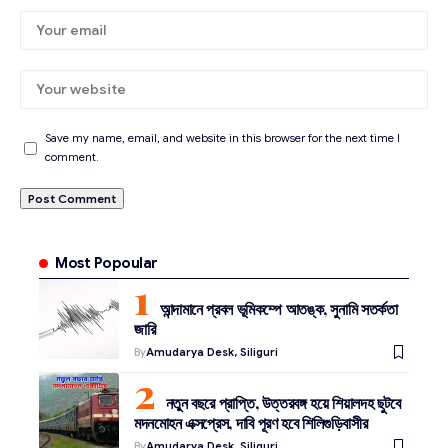
Save my name, email, and website in this browser for the next time I
comment.
Most Popoular
আন্দামানে প্রবল ভূমিকম্পে আতঙ্ক, সুনামি সতর্কতা
জারি
By
Amudarya Desk, Siliguri
নতুন বছরে প্রাপ্তি, উত্তরবঙ্গ হয়ে শিয়ালদহ ছুটবে
মদনমোহন এক্সপ্রেস, দাবি পূরণ হবে শিলিগুড়িবাসীর
By
Amudarya Desk, Siliguri