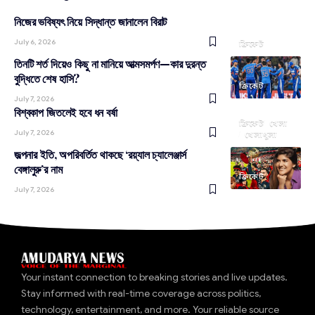
নিজের ভবিষ্যৎ নিয়ে সিদ্ধান্ত জানালেন বিরাট
July 6, 2026
ক্রিকেট
তিনটি শর্ত দিয়েও কিছু না মানিয়ে আত্মসমর্পণ—কার দুরন্ত
বুদ্ধিতে শেষ হাসি?
ক্রিকেট
July 7, 2026
বিশ্বকাপ জিতলেই হবে ধন বর্ষা
ক্রিকেট
খেলা
July 7, 2026
খেলাধূলা
জল্পনার ইতি, অপরিবর্তিত থাকছে ‘রয়্যাল চ্যালেঞ্জার্স
বেঙ্গালুরু’র নাম
ক্রিকেট
July 7, 2026
Your instant connection to breaking stories and live updates.
Stay informed with real-time coverage across politics,
technology, entertainment, and more. Your reliable source