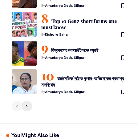
By
Amudarya Desk, Siliguri
Top 10 Genz short forms one
must know
By
Kishore Saha
বিশ্বকাপের নকআউট মঞ্চে লড়াই
By
Amudarya Desk, Siliguri
রাজনৈতিক বৈঠকে কুণাল-অভিষেকের প্রকাশ্য
মতবিরোধ
By
Amudarya Desk, Siliguri
You Might Also Like