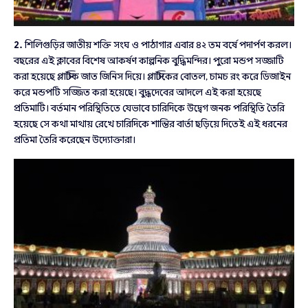
2.
শিলিগুড়ির জাতীয় শক্তি সংঘ ও পাঠাগার এবার ৪২ তম বর্ষে পদার্পণ করল।
বছরের এই ক্লাবের বিশেষ আকর্ষণ কাল্পনিক বুদ্ধিমন্দির। পুরো মন্ডপ সজ্জাটি
করা হয়েছে প্লাস্টিক জাত জিনিস দিয়ে। প্লাস্টিকের বোতল, চামচ রং করে ডিজাইন
করে মন্ডপটি সজ্জিত করা হয়েছে। বুদ্ধদেবের আদলে এই করা হয়েছে
প্রতিমাটি। বর্তমান পরিস্থিতিতে যেভাবে চারিদিকে উদ্বেগ জনক পরিস্থিতি তৈরি
হয়েছে সে কথা মাথায় রেখে চারিদিকে শান্তির বার্তা ছড়িয়ে দিতেই এই ধরনের
প্রতিমা তৈরি করেছেন উদ্যোক্তারা।