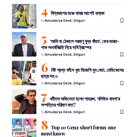
বিশ্বকাপের মঞ্চে নামার আগেই ধাক্কা
By
Amudarya Desk, Siliguri
‘আমি না ঠেকালে পরমাণু যুদ্ধ বাঁধত’, ফের ভারত-
পাক সংঘর্ষবিরতি নিয়ে দাবি ট্রাম্পের
By
Amudarya Desk, Siliguri
নিট প্রশ্ন ফাঁসে ধৃত বিজেপি যুব নেতা, মেডিকেলের
ছাত্র সহ ৩
By
Amudarya Desk, Siliguri
ধনীতম অভিনেতা হলেন শাহরুখ, ‘বলিউড বাদশা’র
সম্পত্তির পরিমাণ কত?
By
Amudarya Desk, Siliguri
Top 10 Genz short forms one
must know