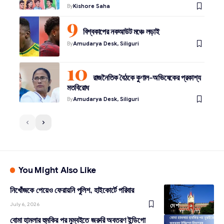
By
Kishore Saha
বিশ্বকাপের নকআউট মঞ্চে লড়াই
By
Amudarya Desk, Siliguri
রাজনৈতিক বৈঠকে কুণাল-অভিষেকের প্রকাশ্য
মতবিরোধ
By
Amudarya Desk, Siliguri
You Might Also Like
নিখোঁজকে পেয়েও ফেরায়নি পুলিশ, হাইকোর্টে পরিবার
July 6, 2026
দেশ
বোমা হামলার হুমকির পর মুম্বইতে জরুরি অবতরণ ইন্ডিগো