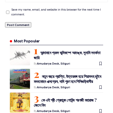
Save my name, email, and website in this browser for the next time I
comment.
Most Popoular
আন্দামানে প্রবল ভূমিকম্পে আতঙ্ক, সুনামি সতর্কতা
জারি
By
Amudarya Desk, Siliguri
নতুন বছরে প্রাপ্তি, উত্তরবঙ্গ হয়ে শিয়ালদহ ছুটবে
মদনমোহন এক্সপ্রেস, দাবি পূরণ হবে শিলিগুড়িবাসীর
By
Amudarya Desk, Siliguri
কে এই শ্রী প্রেমানন্দ গোবিন্দ শরণজী মহারাজ ?
জেনে নিন
By
Amudarya Desk, Siliguri