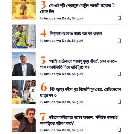
কে এই শ্রী প্রেমানন্দ গোবিন্দ শরণজী মহারাজ ?
জেনে নিন
By
Amudarya Desk, Siliguri
বিশ্বকাপের মঞ্চে নামার আগেই ধাক্কা
By
Amudarya Desk, Siliguri
‘আমি না ঠেকালে পরমাণু যুদ্ধ বাঁধত’, ফের ভারত-
পাক সংঘর্ষবিরতি নিয়ে দাবি ট্রাম্পের
By
Amudarya Desk, Siliguri
নিট প্রশ্ন ফাঁসে ধৃত বিজেপি যুব নেতা, মেডিকেলের
ছাত্র সহ ৩
By
Amudarya Desk, Siliguri
ধনীতম অভিনেতা হলেন শাহরুখ, ‘বলিউড বাদশা’র
সম্পত্তির পরিমাণ কত?
By
Amudarya Desk, Siliguri