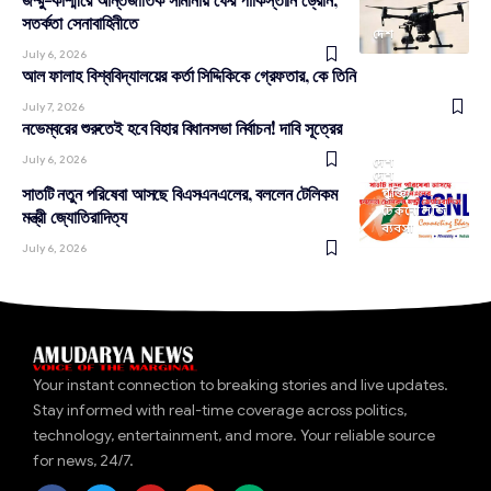
সতর্কতা সেনাবাহিনীতে
দেশ
July 6, 2026
আল ফালাহ বিশ্ববিদ্যালয়ের কর্তা সিদ্দিকিকে গ্রেফতার, কে তিনি
July 7, 2026
নভেম্বরের শুরুতেই হবে বিহার বিধানসভা নির্বাচন! দাবি সূত্রের
July 6, 2026
দেশ
দেশ
সাতটি নতুন পরিষেবা আসছে বিএসএনএলের, বললেন টেলিকম
প্রযুক্তি/
টেকনোলজি
মন্ত্রী জ্যোতিরাদিত্য
ব্যবসা
July 6, 2026
Your instant connection to breaking stories and live updates.
Stay informed with real-time coverage across politics,
technology, entertainment, and more. Your reliable source
for news, 24/7.