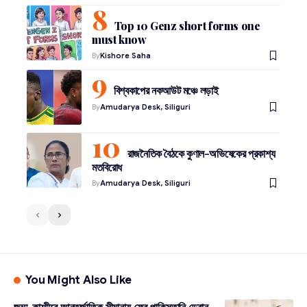
Top 10 Genz short forms one
must know
By
Kishore Saha
বিশ্বকাপের নকআউট মঞ্চে লড়াই
By
Amudarya Desk, Siliguri
রাজনৈতিক বৈঠকে কুণাল-অভিষেকের প্রকাশ্য
মতবিরোধ
By
Amudarya Desk, Siliguri
You Might Also Like
জম্মু-কাশ্মীরে আন্তর্জাতিক সীমানায় ফের পাকিস্তানি ড্রোন,