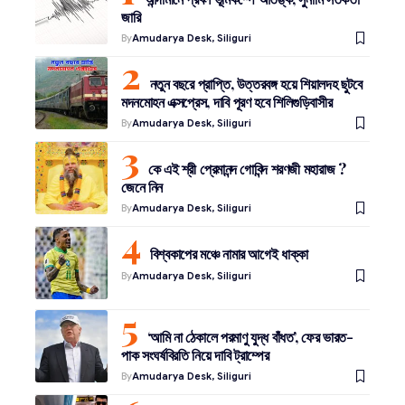
জারি
By
Amudarya Desk, Siliguri
নতুন বছরে প্রাপ্তি, উত্তরবঙ্গ হয়ে শিয়ালদহ ছুটবে
মদনমোহন এক্সপ্রেস, দাবি পূরণ হবে শিলিগুড়িবাসীর
By
Amudarya Desk, Siliguri
কে এই শ্রী প্রেমানন্দ গোবিন্দ শরণজী মহারাজ ?
জেনে নিন
By
Amudarya Desk, Siliguri
বিশ্বকাপের মঞ্চে নামার আগেই ধাক্কা
By
Amudarya Desk, Siliguri
‘আমি না ঠেকালে পরমাণু যুদ্ধ বাঁধত’, ফের ভারত-
পাক সংঘর্ষবিরতি নিয়ে দাবি ট্রাম্পের
By
Amudarya Desk, Siliguri