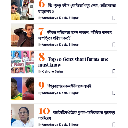
নিট প্রশ্ন ফাঁসে ধৃত বিজেপি যুব নেতা, মেডিকেলের
ছাত্র সহ ৩
By
Amudarya Desk, Siliguri
ধনীতম অভিনেতা হলেন শাহরুখ, ‘বলিউড বাদশা’র
সম্পত্তির পরিমাণ কত?
By
Amudarya Desk, Siliguri
Top 10 Genz short forms one
must know
By
Kishore Saha
বিশ্বকাপের নকআউট মঞ্চে লড়াই
By
Amudarya Desk, Siliguri
রাজনৈতিক বৈঠকে কুণাল-অভিষেকের প্রকাশ্য
মতবিরোধ
By
Amudarya Desk, Siliguri