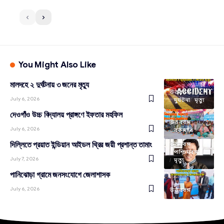
You Might Also Like
মালদহে ২ দুর্ঘটনায় ৩ জনের মৃত্যু
উত্তরবঙ্গ
July 6, 2026
দুর্ঘটনা
মৃত্যু
দেওগাঁও উচ্চ বিদ্যালয় প্রাঙ্গণে ইফতার মহফিল
উত্তরবঙ্গ
July 6, 2026
রকমারি
দিল্লিতে প্রয়াত ইন্ডিয়ান আইডল থ্রির জয়ী প্রশান্ত তামাং
উত্তরবঙ্গ
পশ্চিমবঙ্গ
July 7, 2026
মৃত্যু
পানিঝোড়া গ্রামে জনসংযোগে জেলাশাসক
July 6, 2026
উত্তরবঙ্গ