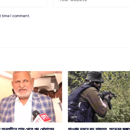
t time I comment.
দেশ
ে অনলাইনে তাস খেলে পদ খোয়ালেন
মাওবাদ দমনে বড় সাফল্য, অন্ধ্রের জঙ্গল