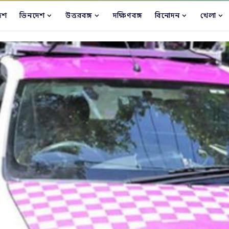
েশ
ভিনদেশ
উত্তরবঙ্গ
দক্ষিণবঙ্গ
বিনোদন
খেলা