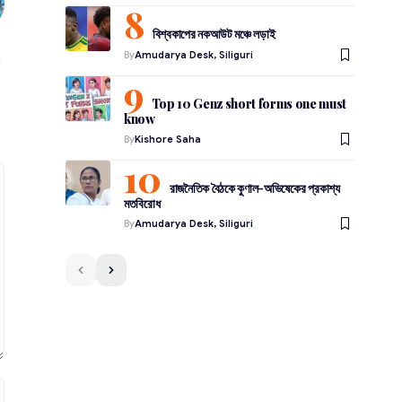
বিশ্বকাপের নকআউট মঞ্চে লড়াই
By
Amudarya Desk, Siliguri
Top 10 Genz short forms one must
know
By
Kishore Saha
রাজনৈতিক বৈঠকে কুণাল-অভিষেকের প্রকাশ্য
মতবিরোধ
By
Amudarya Desk, Siliguri