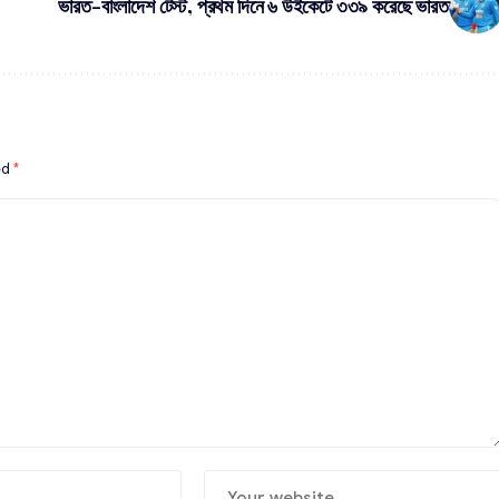
ভারত-বাংলাদেশ টেস্ট, প্রথম দিনে ৬ উইকেটে ৩৩৯ করেছে ভারত
ed
*