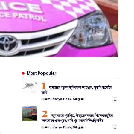
Most Popoular
আন্দামানে প্রবল ভূমিকম্পে আতঙ্ক, সুনামি সতর্কতা
জারি
By
Amudarya Desk, Siliguri
নতুন বছরে প্রাপ্তি, উত্তরবঙ্গ হয়ে শিয়ালদহ ছুটবে
মদনমোহন এক্সপ্রেস, দাবি পূরণ হবে শিলিগুড়িবাসীর
By
Amudarya Desk, Siliguri