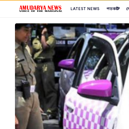
LATEST NEWS
পডকাস্ট
দ