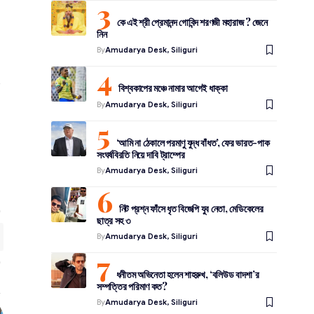
া
কে এই শ্রী প্রেমানন্দ গোবিন্দ শরণজী মহারাজ ? জেনে
নিন
By
Amudarya Desk, Siliguri
ি
ু
বিশ্বকাপের মঞ্চে নামার আগেই ধাক্কা
By
Amudarya Desk, Siliguri
‘আমি না ঠেকালে পরমাণু যুদ্ধ বাঁধত’, ফের ভারত-পাক
সংঘর্ষবিরতি নিয়ে দাবি ট্রাম্পের
By
Amudarya Desk, Siliguri
নিট প্রশ্ন ফাঁসে ধৃত বিজেপি যুব নেতা, মেডিকেলের
ছাত্র সহ ৩
By
Amudarya Desk, Siliguri
ধনীতম অভিনেতা হলেন শাহরুখ, ‘বলিউড বাদশা’র
সম্পত্তির পরিমাণ কত?
By
Amudarya Desk, Siliguri