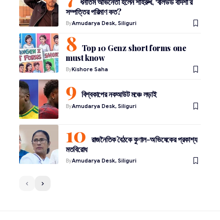
ধনীতম অভিনেতা হলেন শাহরুখ, ‘বলিউড বাদশা’র
সম্পত্তির পরিমাণ কত?
By
Amudarya Desk, Siliguri
Top 10 Genz short forms one
must know
By
Kishore Saha
বিশ্বকাপের নকআউট মঞ্চে লড়াই
By
Amudarya Desk, Siliguri
রাজনৈতিক বৈঠকে কুণাল-অভিষেকের প্রকাশ্য
মতবিরোধ
By
Amudarya Desk, Siliguri