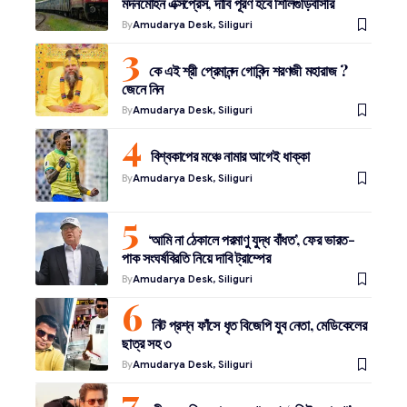
মদনমোহন এক্সপ্রেস, দাবি পূরণ হবে শিলিগুড়িবাসীর
By
Amudarya Desk, Siliguri
কে এই শ্রী প্রেমানন্দ গোবিন্দ শরণজী মহারাজ ?
জেনে নিন
By
Amudarya Desk, Siliguri
বিশ্বকাপের মঞ্চে নামার আগেই ধাক্কা
By
Amudarya Desk, Siliguri
‘আমি না ঠেকালে পরমাণু যুদ্ধ বাঁধত’, ফের ভারত-
পাক সংঘর্ষবিরতি নিয়ে দাবি ট্রাম্পের
By
Amudarya Desk, Siliguri
নিট প্রশ্ন ফাঁসে ধৃত বিজেপি যুব নেতা, মেডিকেলের
ছাত্র সহ ৩
By
Amudarya Desk, Siliguri