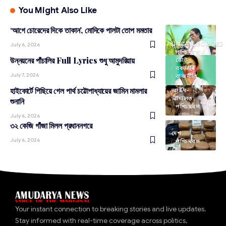
You Might Also Like
‘আগে চোরেদের দিকে তাকান’, মোদিকে পালটা তোপ মমতার
UNCATEGORIZED
July 6, 2026
পশ্চিমবঙ্গ
পশ্চিমবঙ্গ
উন্নয়নের পাঁচালির Full Lyrics শুধু আমুদরিয়ায়
ভোট
রকমারি
July 7, 2026
রাজনীতি
হাইকোর্টে পিছিয়ে গেল পার্থ চট্টোপাধ্যায়ের জামিন মামলার
আইন-
আদালত
শুনানি
পশ্চিমবঙ্গ
July 6, 2026
৩২ কেজি গাঁজা মিলল প্রধাননগরে
দেশ
July 6, 2026
পশ্চিমবঙ্গ
Your instant connection to breaking stories and live updates.
Stay informed with real-time coverage across politics,