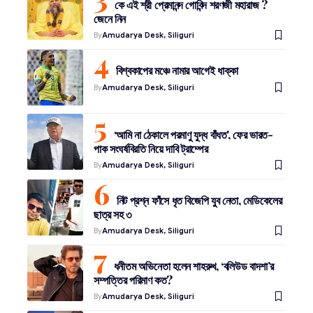
কে এই শ্রী প্রেমানন্দ গোবিন্দ শরণজী মহারাজ ?
জেনে নিন
By
Amudarya Desk, Siliguri
বিশ্বকাপের মঞ্চে নামার আগেই ধাক্কা
By
Amudarya Desk, Siliguri
‘আমি না ঠেকালে পরমাণু যুদ্ধ বাঁধত’, ফের ভারত-
পাক সংঘর্ষবিরতি নিয়ে দাবি ট্রাম্পের
By
Amudarya Desk, Siliguri
নিট প্রশ্ন ফাঁসে ধৃত বিজেপি যুব নেতা, মেডিকেলের
ছাত্র সহ ৩
By
Amudarya Desk, Siliguri
ধনীতম অভিনেতা হলেন শাহরুখ, ‘বলিউড বাদশা’র
সম্পত্তির পরিমাণ কত?
By
Amudarya Desk, Siliguri