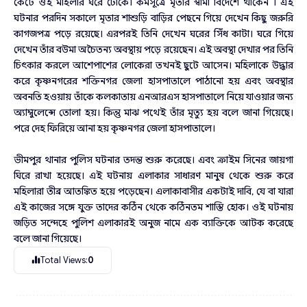
কেটে ওই মহিলার ঘরে ঢোকে। কর্মসূত্রে মৃতার স্বামী বিদেশে থাকেন । এই
ঘটনার পরদিন সকালে মৃতার শাশুড়ি বাড়ির পেছনে গিয়ে দেখেন কিছু জরুরি
কাগজপত্র পড়ে রয়েছে। এরপরই তিনি দেখেন ঘরের সিঁধ কাটা। ঘরে গিয়ে
দেখেন তাঁর বউমা অচৈতন্য অবস্থায় পড়ে রয়েছেন। এই অবস্থা দেখার পর তিনি
চিৎকার করলে আশেপাশের লোকেরা তখনই ছুটে আসেন। মহিলাকে উদ্ধার
করে কৃষ্ণনগরের শক্তিনগর জেলা হাসপাতালে পাঠানো হয় এবং অবস্থার
অবনতি হওয়ায় তাঁকে কলকাতায় এনআরএস হাসপাতালে নিয়ে যাওয়ার জন্য
অ্যাম্বুলেন্সে তোলা হয়। কিন্তু মাঝ পথেই তাঁর মৃত্যু হয় বলে জানা গিয়েছে।
পরে দেহ ফিরিয়ে আনা হয় কৃষ্ণনগর জেলা হাসপাতালে।
ভীমপুর থানার পুলিস ঘটনার তদন্ত শুরু করেছে। এবং ক্রাইম সিনের জায়গা
ঘিরে রাখা হয়েছে। এই ঘটনায় এলাকার সাধারণ মানুষ থেকে শুরু করে
মহিলারা তীব্র আতঙ্কিত হয়ে পড়েছেন। এলাকাবাসীর একটাই দাবি, যে বা যারা
এই কাজের সঙ্গে যুক্ত তাদের কঠিন থেকে কঠিনতম শাস্তি হোক। ওই ঘটনায়
জড়িত সন্দেহে পুলিশ এলাকারই অনুজ নামে এক ব্যাক্তিকে আটক করেছে
বলে জানা গিয়েছে।
Total Views:
0