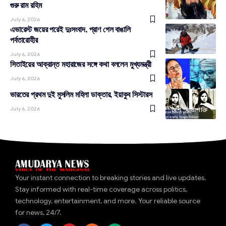
গুরু রাম রহিম
দেশ
July 6, 2026
এভারেস্ট জয়ের পরেই দুঃসংবাদ, প্রাণ গেল বাঙালি
পর্বতারোহীর
দেশ
July 6, 2026
সিতাইয়ের আক্রান্ত মহারাজের সঙ্গে কথা বললেন মুখ্যমন্ত্রী
July 6, 2026
দেশ
ভারতের প্রথম দুই মুসলিম মহিলা ডাক্তার, ইয়াকুব সিস্টারস
July 6, 2026
দেশ
নারীশক্তি
Your instant connection to breaking stories and live updates.
Stay informed with real-time coverage across politics,
technology, entertainment, and more. Your reliable source
for news, 24/7.