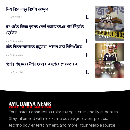
ডিএ নিয়ে নতুন নির্দেশ রাজ্যের
July 7, 2026
পশ্চিমবঙ্গ
বক্স খাটের ভিতর যুবকের দেহ! ভয়াবহ কাণ্ড পার্ক স্ট্রিটের
পশ্চিমবঙ্গ
হোটেলে
মৃত্যু
উত্তরবঙ্গ
July 6, 2026
দুর্ঘটনা
ডক্টর বিবেক সরকারের মৃত্যুতে শোকের ছায়া শিলিগুড়িতে
পশ্চিমবঙ্গ
মৃত্যু
July 6, 2026
শিলিগুড়ি
আইন-
খগেন-শঙ্করের উপর হামলায় অবশেষে গ্রেফতার ২
আদালত
উত্তরবঙ্গ
July 6, 2026
পশ্চিমবঙ্গ
Your instant connection to breaking stories and live updates.
Stay informed with real-time coverage across politics,
technology, entertainment, and more. Your reliable source