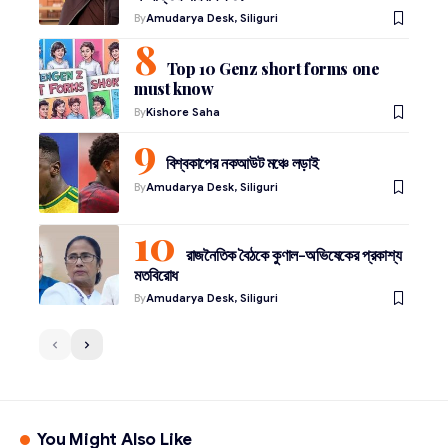
By
Amudarya Desk, Siliguri
Top 10 Genz short forms one
must know
By
Kishore Saha
বিশ্বকাপের নকআউট মঞ্চে লড়াই
By
Amudarya Desk, Siliguri
রাজনৈতিক বৈঠকে কুণাল-অভিষেকের প্রকাশ্য
মতবিরোধ
By
Amudarya Desk, Siliguri
You Might Also Like