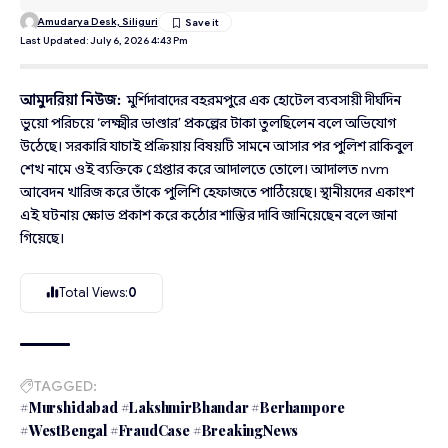
Amudarya Desk, Siliguri
Last Updated: July 6, 2026 4:43 Pm
আমুদরিয়া নিউজ:
মুর্শিদাবাদের বহরমপুরে এক হোটেল ব্যবসায়ী দীর্ঘদিন
ভুয়ো পরিচয়ে ‘লক্ষ্মীর ভাণ্ডার’ প্রকল্পের টাকা তুলছিলেন বলে অভিযোগ
উঠেছে। সরকারি যাচাই প্রক্রিয়ায় বিষয়টি সামনে আসার পর পুলিশ রাকিবুল
শেখ নামে ওই ব্যক্তিকে গ্রেপ্তার করে আদালতে তোলে। আদালত nvm
আবেদন খারিজ করে তাঁকে পুলিশি হেফাজতে পাঠিয়েছে। স্থানীয়দের একাংশ
এই ঘটনায় ক্ষোভ প্রকাশ করে কঠোর শাস্তির দাবি জানিয়েছেন বলে জানা
গিয়েছে।
Total Views:
0
TAGGED:
#Murshidabad #LakshmirBhandar #Berhampore
#WestBengal #FraudCase #BreakingNews