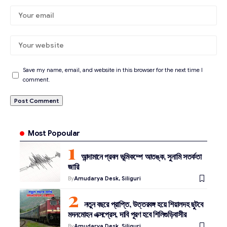
Save my name, email, and website in this browser for the next time I
comment.
Most Popoular
আন্দামানে প্রবল ভূমিকম্পে আতঙ্ক, সুনামি সতর্কতা
জারি
By
Amudarya Desk, Siliguri
নতুন বছরে প্রাপ্তি, উত্তরবঙ্গ হয়ে শিয়ালদহ ছুটবে
মদনমোহন এক্সপ্রেস, দাবি পূরণ হবে শিলিগুড়িবাসীর
By
Amudarya Desk, Siliguri