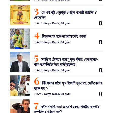
কে এই শ্রী প্রেমানন্দ গোবিন্দ শরণজী মহারাজ ?
জেনে নিন
By
Amudarya Desk, Siliguri
বিশ্বকাপের মঞ্চে নামার আগেই ধাক্কা
By
Amudarya Desk, Siliguri
‘আমি না ঠেকালে পরমাণু যুদ্ধ বাঁধত’, ফের ভারত-
পাক সংঘর্ষবিরতি নিয়ে দাবি ট্রাম্পের
By
Amudarya Desk, Siliguri
নিট প্রশ্ন ফাঁসে ধৃত বিজেপি যুব নেতা, মেডিকেলের
ছাত্র সহ ৩
By
Amudarya Desk, Siliguri
ধনীতম অভিনেতা হলেন শাহরুখ, ‘বলিউড বাদশা’র
সম্পত্তির পরিমাণ কত?