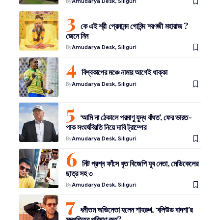
By
Amudarya Desk, Siliguri
কে এই শ্রী প্রেমানন্দ গোবিন্দ শরণজী মহারাজ ?
জেনে নিন
By
Amudarya Desk, Siliguri
বিশ্বকাপের মঞ্চে নামার আগেই ধাক্কা
By
Amudarya Desk, Siliguri
‘আমি না ঠেকালে পরমাণু যুদ্ধ বাঁধত’, ফের ভারত-
পাক সংঘর্ষবিরতি নিয়ে দাবি ট্রাম্পের
By
Amudarya Desk, Siliguri
নিট প্রশ্ন ফাঁসে ধৃত বিজেপি যুব নেতা, মেডিকেলের
ছাত্র সহ ৩
By
Amudarya Desk, Siliguri
ধনীতম অভিনেতা হলেন শাহরুখ, ‘বলিউড বাদশা’র
সম্পত্তির পরিমাণ কত?