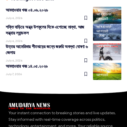
আবহাওয়ার খবর ০৪.০৬.২০২৬
আবহাওয়া
July 6, 2026
আপডেট
শক্তি বাড়িয়ে অন্ধ্র উপকূলের দিকে এগোচ্ছে মান্থা, আজ
আবহাওয়া
আপডেট
সন্ধ্যায় ল্যান্ডফল
দেশ
July 6, 2026
উত্তর আমেরিকায় শীতঝড়ের জন্যে জরুরি অবস্থা ঘোষণা ৬
আবহাওয়া
আপডেট
জেলায়
ভিনদেশ
July 6, 2026
আবহাওয়ার খবর ১৪.০৫.২০২৬
আবহাওয়া
July 7, 2026
আপডেট
Your instant connection to breaking stories and live updates.
Stay informed with real-time coverage across politics,
technology, entertainment, and more. Your reliable source