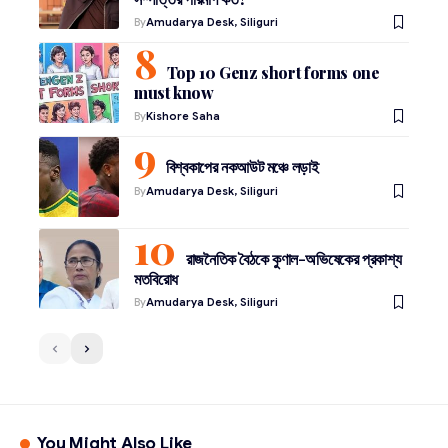
By
Amudarya Desk, Siliguri
Top 10 Genz short forms one
must know
By
Kishore Saha
বিশ্বকাপের নকআউট মঞ্চে লড়াই
By
Amudarya Desk, Siliguri
রাজনৈতিক বৈঠকে কুণাল-অভিষেকের প্রকাশ্য
মতবিরোধ
By
Amudarya Desk, Siliguri
You Might Also Like