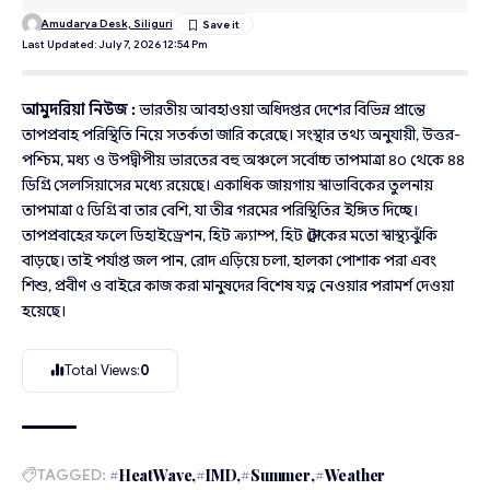
Amudarya Desk, Siliguri
Last Updated: July 7, 2026 12:54 Pm
আমুদরিয়া নিউজ :
ভারতীয় আবহাওয়া অধিদপ্তর দেশের বিভিন্ন প্রান্তে
তাপপ্রবাহ পরিস্থিতি নিয়ে সতর্কতা জারি করেছে। সংস্থার তথ্য অনুযায়ী, উত্তর-
পশ্চিম, মধ্য ও উপদ্বীপীয় ভারতের বহু অঞ্চলে সর্বোচ্চ তাপমাত্রা ৪০ থেকে ৪৪
ডিগ্রি সেলসিয়াসের মধ্যে রয়েছে। একাধিক জায়গায় স্বাভাবিকের তুলনায়
তাপমাত্রা ৫ ডিগ্রি বা তার বেশি, যা তীব্র গরমের পরিস্থিতির ইঙ্গিত দিচ্ছে।
তাপপ্রবাহের ফলে ডিহাইড্রেশন, হিট ক্র্যাম্প, হিট স্ট্রোকের মতো স্বাস্থ্যঝুঁকি
বাড়ছে। তাই পর্যাপ্ত জল পান, রোদ এড়িয়ে চলা, হালকা পোশাক পরা এবং
শিশু, প্রবীণ ও বাইরে কাজ করা মানুষদের বিশেষ যত্ন নেওয়ার পরামর্শ দেওয়া
হয়েছে।
Total Views:
0
TAGGED:
#HeatWave
#IMD
#Summer
#Weather