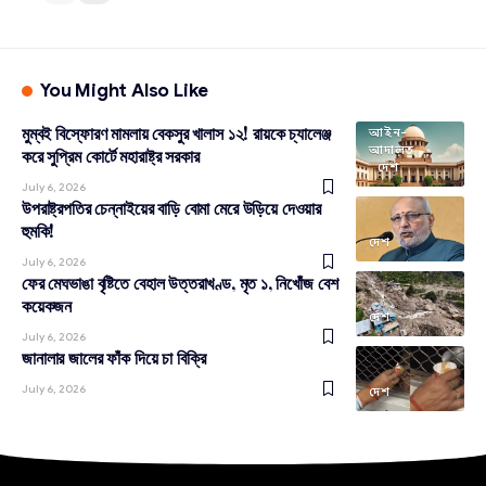
You Might Also Like
মুম্বই বিস্ফোরণ মামলায় বেকসুর খালাস ১২! রায়কে চ্যালেঞ্জ
আইন-
আদালত
করে সুপ্রিম কোর্টে মহারাষ্ট্র সরকার
দেশ
July 6, 2026
উপরাষ্ট্রপতির চেন্নাইয়ের বাড়ি বোমা মেরে উড়িয়ে দেওয়ার
হুমকি!
দেশ
July 6, 2026
ফের মেঘভাঙা বৃষ্টিতে বেহাল উত্তরাখণ্ড, মৃত ১, নিখোঁজ বেশ
কয়েকজন
দেশ
July 6, 2026
জানালার জালের ফাঁক দিয়ে চা বিক্রি
July 6, 2026
দেশ