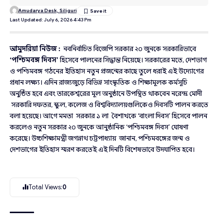
Amudarya Desk, Siliguri
Last Updated: July 6, 2026 4:43 Pm
আমুদরিয়া নিউজ :
নবনির্বাচিত বিজেপি সরকার ২০ জুনকে সরকারিভাবে
‘
পশ্চিমবঙ্গ
দিবস
’
হিসেবে পালনের সিদ্ধান্ত নিয়েছে। সরকারের মতে, দেশভাগ
ও পশ্চিমবঙ্গ গঠনের ইতিহাস নতুন প্রজন্মের কাছে তুলে ধরাই এই উদ্যোগের
প্রধান লক্ষ্য। এদিন রাজ্যজুড়ে বিভিন্ন সাংস্কৃতিক ও শিক্ষামূলক কর্মসূচি
অনুষ্ঠিত হবে এবং তারকেশ্বরের মূল অনুষ্ঠানে উপস্থিত থাকবেন নরেন্দ্র মোদী
সরকারি দফতর, স্কুল, কলেজ ও বিশ্ববিদ্যালয়গুলিকেও দিবসটি পালন করতে
বলা হয়েছে। আগে মমতা সরকার ১ লা বৈশাখকে ‘বাংলা দিবস’ হিসেবে পালন
করলেও নতুন সরকার ২০ জুনকে আনুষ্ঠানিক ‘পশ্চিমবঙ্গ দিবস’ ঘোষণা
করেছে। উচ্চশিক্ষামন্ত্রী জগন্নাথ চট্টপাধ্যায় জানান, পশ্চিমবঙ্গের জন্ম ও
দেশভাগের ইতিহাস স্মরণ করতেই এই দিনটি বিশেষভাবে উদযাপিত হবে।
Total Views:
0