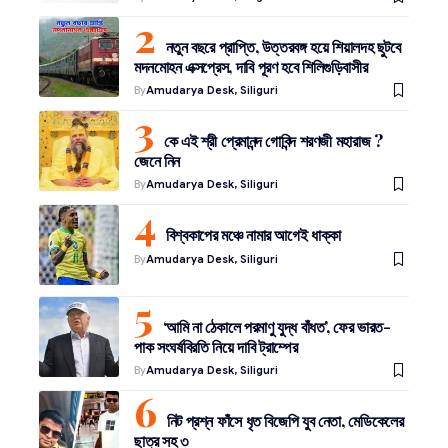
নতুন বছরে প্রাপ্তি, উত্তরবঙ্গ হয়ে শিয়ালদহ ছুটবে
মদনমোহন এক্সপ্রেস, দাবি পূরণ হবে শিলিগুড়িবাসীর
By
Amudarya Desk, Siliguri
কে এই শ্রী প্রেমানন্দ গোবিন্দ শরণজী মহারাজ ?
জেনে নিন
By
Amudarya Desk, Siliguri
বিশ্বকাপের মঞ্চে নামার আগেই ধাক্কা
By
Amudarya Desk, Siliguri
‘আমি না ঠেকালে পরমাণু যুদ্ধ বাঁধত’, ফের ভারত-
পাক সংঘর্ষবিরতি নিয়ে দাবি ট্রাম্পের
By
Amudarya Desk, Siliguri
নিট প্রশ্ন ফাঁসে ধৃত বিজেপি যুব নেতা, মেডিকেলের
ছাত্র সহ ৩