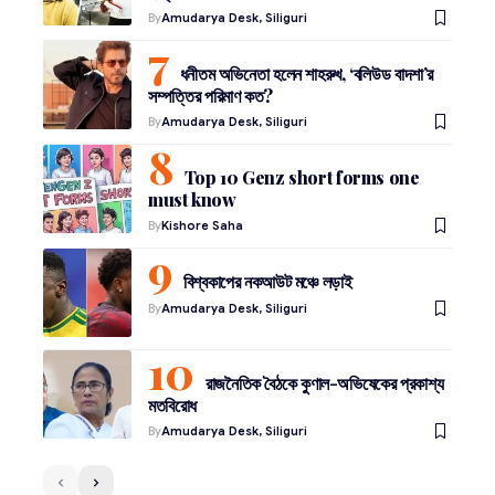
By
Amudarya Desk, Siliguri
ধনীতম অভিনেতা হলেন শাহরুখ, ‘বলিউড বাদশা’র
সম্পত্তির পরিমাণ কত?
By
Amudarya Desk, Siliguri
Top 10 Genz short forms one
must know
By
Kishore Saha
বিশ্বকাপের নকআউট মঞ্চে লড়াই
By
Amudarya Desk, Siliguri
রাজনৈতিক বৈঠকে কুণাল-অভিষেকের প্রকাশ্য
মতবিরোধ
By
Amudarya Desk, Siliguri