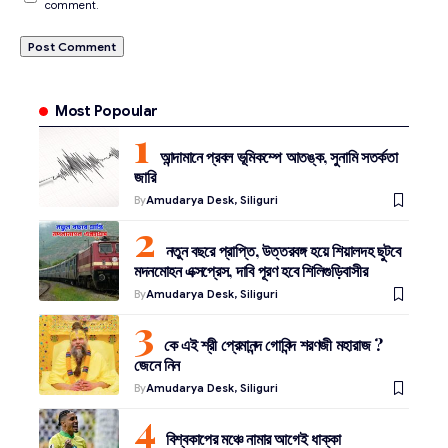
comment.
Most Popoular
আন্দামানে প্রবল ভূমিকম্পে আতঙ্ক, সুনামি সতর্কতা
জারি
By
Amudarya Desk, Siliguri
নতুন বছরে প্রাপ্তি, উত্তরবঙ্গ হয়ে শিয়ালদহ ছুটবে
মদনমোহন এক্সপ্রেস, দাবি পূরণ হবে শিলিগুড়িবাসীর
By
Amudarya Desk, Siliguri
কে এই শ্রী প্রেমানন্দ গোবিন্দ শরণজী মহারাজ ?
জেনে নিন
By
Amudarya Desk, Siliguri
বিশ্বকাপের মঞ্চে নামার আগেই ধাক্কা