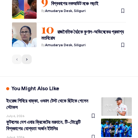
বিশ্বকাপের নকআউট মঞ্চে লড়াই
By
Amudarya Desk, Siliguri
রাজনৈতিক বৈঠকে কুণাল-অভিষেকের প্রকাশ্য
মতবিরোধ
By
Amudarya Desk, Siliguri
You Might Also Like
ইংরেজ শিবিরে ধাক্কা, ওভাল টেস্ট থেকে ছিটকে গেলেন
খেলা
স্টোকস
খেলাধূলা
July 6, 2026
ফুটবলের দেশ এবার ক্রিকেটের ময়দানে, টি-টোয়েন্টি
খেলা
বিশ্বকাপের যোগ্যতা অর্জন ইটালির
খেলাধূলা
July 6, 2026