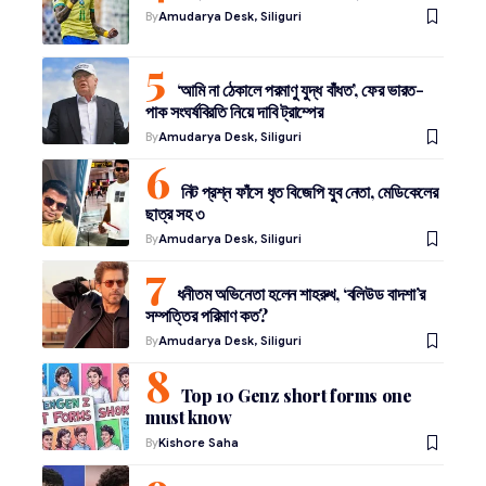
By
Amudarya Desk, Siliguri
‘আমি না ঠেকালে পরমাণু যুদ্ধ বাঁধত’, ফের ভারত-
পাক সংঘর্ষবিরতি নিয়ে দাবি ট্রাম্পের
By
Amudarya Desk, Siliguri
নিট প্রশ্ন ফাঁসে ধৃত বিজেপি যুব নেতা, মেডিকেলের
ছাত্র সহ ৩
By
Amudarya Desk, Siliguri
ধনীতম অভিনেতা হলেন শাহরুখ, ‘বলিউড বাদশা’র
সম্পত্তির পরিমাণ কত?
By
Amudarya Desk, Siliguri
Top 10 Genz short forms one
must know
By
Kishore Saha