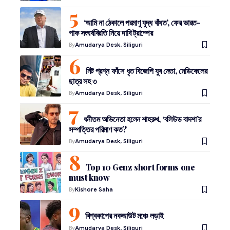
‘আমি না ঠেকালে পরমাণু যুদ্ধ বাঁধত’, ফের ভারত-
পাক সংঘর্ষবিরতি নিয়ে দাবি ট্রাম্পের
By
Amudarya Desk, Siliguri
নিট প্রশ্ন ফাঁসে ধৃত বিজেপি যুব নেতা, মেডিকেলের
ছাত্র সহ ৩
By
Amudarya Desk, Siliguri
ধনীতম অভিনেতা হলেন শাহরুখ, ‘বলিউড বাদশা’র
সম্পত্তির পরিমাণ কত?
By
Amudarya Desk, Siliguri
Top 10 Genz short forms one
must know
By
Kishore Saha
বিশ্বকাপের নকআউট মঞ্চে লড়াই
By
Amudarya Desk, Siliguri