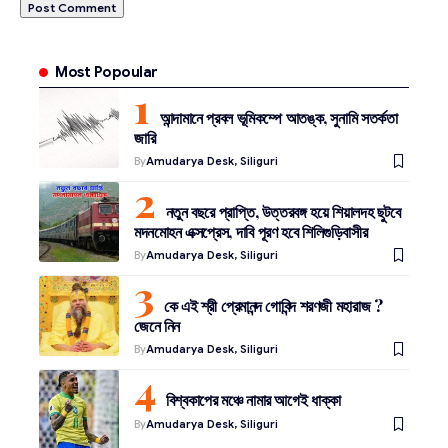
Most Popoular
আন্দামানে প্রবল ভূমিকম্পে আতঙ্ক, সুনামি সতর্কতা
জারি
By
Amudarya Desk, Siliguri
নতুন বছরে প্রাপ্তি, উত্তরবঙ্গ হয়ে শিয়ালদহ ছুটবে
মদনমোহন এক্সপ্রেস, দাবি পূরণ হবে শিলিগুড়িবাসীর
By
Amudarya Desk, Siliguri
কে এই শ্রী প্রেমানন্দ গোবিন্দ শরণজী মহারাজ ?
জেনে নিন
By
Amudarya Desk, Siliguri
বিশ্বকাপের মঞ্চে নামার আগেই ধাক্কা
By
Amudarya Desk, Siliguri