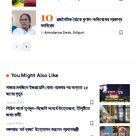
রাজনৈতিক বৈঠকে কুণাল-অভিষেকের প্রকাশ্য
মতবিরোধ
By
Amudarya Desk, Siliguri
You Might Also Like
গাজার মসজিদে ইজরায়েলি বোমা-হামলার পর অন্তত ২৫
ভিনদেশ
যুদ্ধ
জনের মৃত্যু
রাজনীতি
July 6, 2026
গিরিশ পার্কে তৃণমূল–বিজেপি সংঘর্ষে উত্তেজনা, ইটবৃষ্টিতে
জখম কর্মী!
রাজনীতি
July 7, 2026
মঙ্গলবার ‘ধর্ম ধ্বজা’ উত্তোলন করলেন প্রধানমন্ত্রী
দেশ
বেড়ু বেড়ু