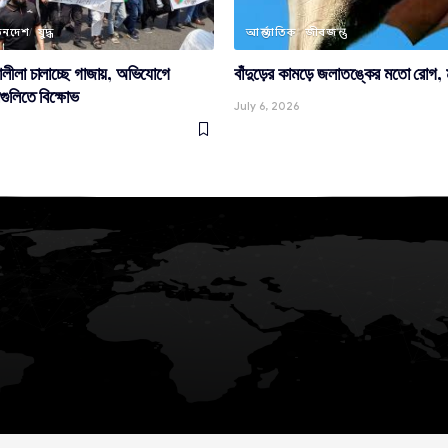
িনদেশ
যুদ্ধ
আন্তর্জাতিক
জীবজন্তু
লীলা চালাচ্ছে গাজায়, অভিযোগে
বাঁদুড়ের কামড়ে জলাতঙ্কের মতো রোগ, ম
ুলিতে বিক্ষোভ
July 6, 2026