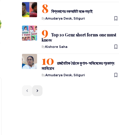
বিশ্বকাপের নকআউট মঞ্চে লড়াই
By
Amudarya Desk, Siliguri
Top 10 Genz short forms one must
know
By
Kishore Saha
রাজনৈতিক বৈঠকে কুণাল-অভিষেকের প্রকাশ্য
মতবিরোধ
By
Amudarya Desk, Siliguri