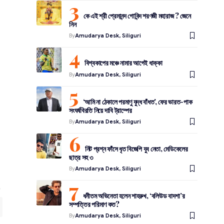
কে এই শ্রী প্রেমানন্দ গোবিন্দ শরণজী মহারাজ ? জেনে
নিন
By
Amudarya Desk, Siliguri
বিশ্বকাপের মঞ্চে নামার আগেই ধাক্কা
By
Amudarya Desk, Siliguri
‘আমি না ঠেকালে পরমাণু যুদ্ধ বাঁধত’, ফের ভারত-পাক
সংঘর্ষবিরতি নিয়ে দাবি ট্রাম্পের
By
Amudarya Desk, Siliguri
নিট প্রশ্ন ফাঁসে ধৃত বিজেপি যুব নেতা, মেডিকেলের
ছাত্র সহ ৩
By
Amudarya Desk, Siliguri
ধনীতম অভিনেতা হলেন শাহরুখ, ‘বলিউড বাদশা’র
সম্পত্তির পরিমাণ কত?
By
Amudarya Desk, Siliguri