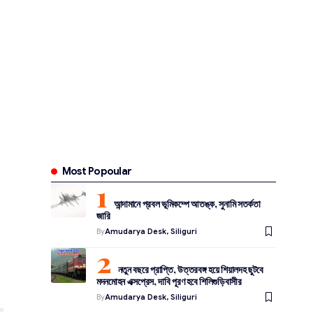
Most Popoular
আন্দামানে প্রবল ভূমিকম্পে আতঙ্ক, সুনামি সতর্কতা
জারি
By
Amudarya Desk, Siliguri
নতুন বছরে প্রাপ্তি, উত্তরবঙ্গ হয়ে শিয়ালদহ ছুটবে
মদনমোহন এক্সপ্রেস, দাবি পূরণ হবে শিলিগুড়িবাসীর
By
Amudarya Desk, Siliguri