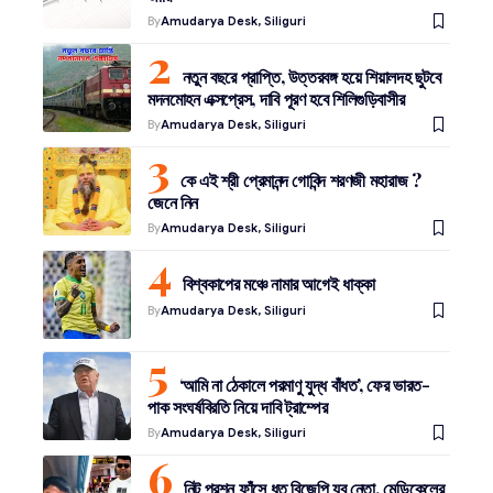
By
Amudarya Desk, Siliguri
নতুন বছরে প্রাপ্তি, উত্তরবঙ্গ হয়ে শিয়ালদহ ছুটবে
মদনমোহন এক্সপ্রেস, দাবি পূরণ হবে শিলিগুড়িবাসীর
By
Amudarya Desk, Siliguri
কে এই শ্রী প্রেমানন্দ গোবিন্দ শরণজী মহারাজ ?
জেনে নিন
By
Amudarya Desk, Siliguri
বিশ্বকাপের মঞ্চে নামার আগেই ধাক্কা
By
Amudarya Desk, Siliguri
‘আমি না ঠেকালে পরমাণু যুদ্ধ বাঁধত’, ফের ভারত-
পাক সংঘর্ষবিরতি নিয়ে দাবি ট্রাম্পের
By
Amudarya Desk, Siliguri
নিট প্রশ্ন ফাঁসে ধৃত বিজেপি যুব নেতা, মেডিকেলের