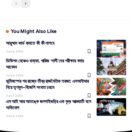
You Might Also Like
আয়ুষ্মান কার্ড বানাতে কী কী লাগবে
July 6, 2026
পশ্চিমবঙ্গ
ডিভিশন বেঞ্চেও ধাক্কা, খারিজ ‘দাগী’দের পরীক্ষায় বসার
আইন-
আদালত
আবেদন
পশ্চিমবঙ্গ
July 6, 2026
ভূমিকম্পের পর রাজ্যে তীব্র রাজনৈতিক তরজা: এসআইআর
উত্তরবঙ্গ
পশ্চিমবঙ্গ
নিয়ে তৃণমূল–বিজেপি সংঘাত চরমে
রাজনীতি
July 7, 2026
এস আই আর আতঙ্কে জলপাইগুড়ির এক বৃদ্ধ আত্মঘাতী বলে
পশ্চিমবঙ্গ
মৃত্যু
অভিযোগ
রাজনীতি
July 6, 2026