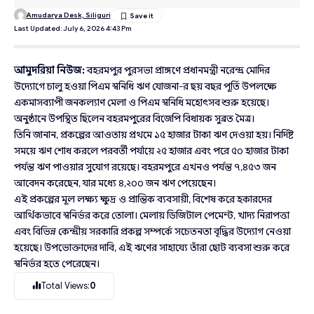
Amudarya Desk, Siliguri
Last Updated: July 6, 2026 4:43 Pm
আমুদরিয়া নিউজ:
বহরমপুর পুরসভা প্রাঙ্গণে প্রধানমন্ত্রী নরেন্দ্র মোদির
উদ্যোগে চালু হওয়া পিএম স্বনিধি ঋণ যোজনা-র ছয় বছর পূর্তি উপলক্ষে
একমাসব্যাপী জনকল্যাণ মেলা ও পিএম স্বনিধি মহোৎসব শুরু হয়েছে।
অনুষ্ঠানে উপস্থিত ছিলেন বহরমপুরের বিজেপি বিধায়ক সুব্রত মৈত্র।
তিনি জানান, প্রকল্পের আওতায় প্রথমে ১৫ হাজার টাকা ঋণ দেওয়া হয়। নির্দিষ্ট
সময়ে ঋণ শোধ করলে পরবর্তী পর্যায়ে ২৫ হাজার এবং পরে ৫০ হাজার টাকা
পর্যন্ত ঋণ পাওয়ার সুযোগ রয়েছে। বহরমপুরে এখনও পর্যন্ত ৭,৪৫৩ জন
আবেদন করেছেন, যার মধ্যে ৪,২০০ জন ঋণ পেয়েছেন।
এই প্রকল্পের মূল লক্ষ্য ক্ষুদ্র ও প্রান্তিক ব্যবসায়ী, বিশেষ করে হকারদের
আর্থিকভাবে স্বনির্ভর করে তোলা। মেলায় ডিজিটাল পেমেন্ট, খাদ্য নিরাপত্তা
এবং বিভিন্ন কেন্দ্রীয় সরকারি প্রকল্প সম্পর্কে সচেতনতা বৃদ্ধির উদ্যোগ নেওয়া
হয়েছে। উপভোক্তাদের দাবি, এই ঋণের সাহায্যে তাঁরা ছোট ব্যবসা শুরু করে
স্বনির্ভর হতে পেরেছেন।
Total Views:
0