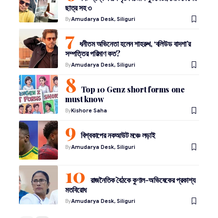
ছাত্র সহ ৩
By
Amudarya Desk, Siliguri
ধনীতম অভিনেতা হলেন শাহরুখ, ‘বলিউড বাদশা’র
সম্পত্তির পরিমাণ কত?
By
Amudarya Desk, Siliguri
Top 10 Genz short forms one
must know
By
Kishore Saha
বিশ্বকাপের নকআউট মঞ্চে লড়াই
By
Amudarya Desk, Siliguri
রাজনৈতিক বৈঠকে কুণাল-অভিষেকের প্রকাশ্য
মতবিরোধ
By
Amudarya Desk, Siliguri