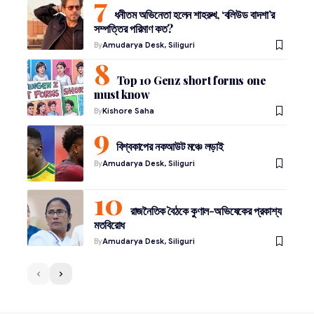
ধনীতম অভিনেতা হলেন শাহরুখ, ‘বলিউড বাদশা’র
সম্পত্তির পরিমাণ কত?
By
Amudarya Desk, Siliguri
Top 10 Genz short forms one
must know
By
Kishore Saha
বিশ্বকাপের নকআউট মঞ্চে লড়াই
By
Amudarya Desk, Siliguri
রাজনৈতিক বৈঠকে কুণাল-অভিষেকের প্রকাশ্য
মতবিরোধ
By
Amudarya Desk, Siliguri