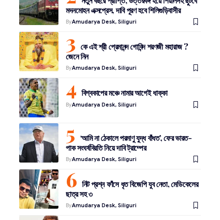
নতুন বছরে প্রাপ্তি, উত্তরবঙ্গ হয়ে শিয়ালদহ ছুটবে
মদনমোহন এক্সপ্রেস, দাবি পূরণ হবে শিলিগুড়িবাসীর
By
Amudarya Desk, Siliguri
কে এই শ্রী প্রেমানন্দ গোবিন্দ শরণজী মহারাজ ?
জেনে নিন
By
Amudarya Desk, Siliguri
বিশ্বকাপের মঞ্চে নামার আগেই ধাক্কা
By
Amudarya Desk, Siliguri
‘আমি না ঠেকালে পরমাণু যুদ্ধ বাঁধত’, ফের ভারত-
পাক সংঘর্ষবিরতি নিয়ে দাবি ট্রাম্পের
By
Amudarya Desk, Siliguri
নিট প্রশ্ন ফাঁসে ধৃত বিজেপি যুব নেতা, মেডিকেলের
ছাত্র সহ ৩
By
Amudarya Desk, Siliguri