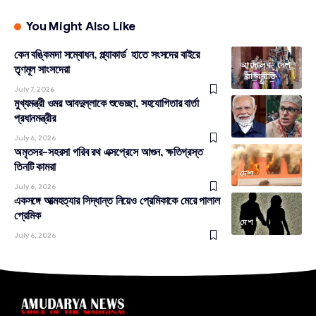
You Might Also Like
কেন বঙ্কিমদা সম্বোধন, প্ল্যাকার্ড হাতে সংসদের বাইরে
আন্দোলন
দেশ
তৃণমূল সাংসদেরা
রাজনীতি
July 7, 2026
মুখ্যমন্ত্রী ওমর আবদুল্লাকে শুভেচ্ছা, সহযোগিতার বার্তা
প্রধানমন্ত্রীর
দেশ
July 6, 2026
অমৃতসর-সহরসা গরিব রথ এক্সপ্রেসে আগুন, ক্ষতিগ্রস্ত
তিনটি কামরা
দেশ
July 6, 2026
একসঙ্গে আত্মহত্যার সিদ্ধান্ত নিয়েও প্রেমিকাকে মেরে পালাল
প্রেমিক
দেশ
July 6, 2026