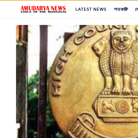
LATEST NEWS
পডকাস্ট
দ