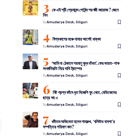
কে এই শ্রী প্রেমানন্দ গোবিন্দ শরণজী মহারাজ ? জেনে
নিন
By
Amudarya Desk, Siliguri
বিশ্বকাপের মঞ্চে নামার আগেই ধাক্কা
By
Amudarya Desk, Siliguri
‘আমি না ঠেকালে পরমাণু যুদ্ধ বাঁধত’, ফের ভারত-পাক
সংঘর্ষবিরতি নিয়ে দাবি ট্রাম্পের
By
Amudarya Desk, Siliguri
নিট প্রশ্ন ফাঁসে ধৃত বিজেপি যুব নেতা, মেডিকেলের
ছাত্র সহ ৩
By
Amudarya Desk, Siliguri
ধনীতম অভিনেতা হলেন শাহরুখ, ‘বলিউড বাদশা’র
সম্পত্তির পরিমাণ কত?
By
Amudarya Desk, Siliguri