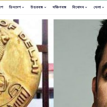
েশ
ভিনদেশ
উত্তরবঙ্গ
দক্ষিণবঙ্গ
বিনোদন
খেলা