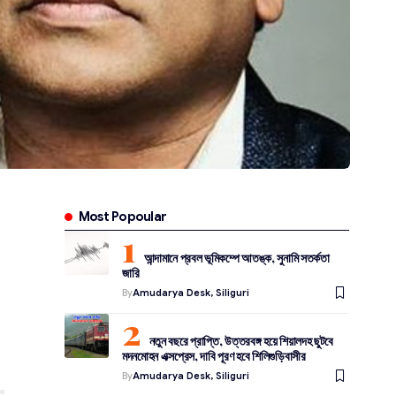
Most Popoular
আন্দামানে প্রবল ভূমিকম্পে আতঙ্ক, সুনামি সতর্কতা
জারি
By
Amudarya Desk, Siliguri
নতুন বছরে প্রাপ্তি, উত্তরবঙ্গ হয়ে শিয়ালদহ ছুটবে
মদনমোহন এক্সপ্রেস, দাবি পূরণ হবে শিলিগুড়িবাসীর
By
Amudarya Desk, Siliguri