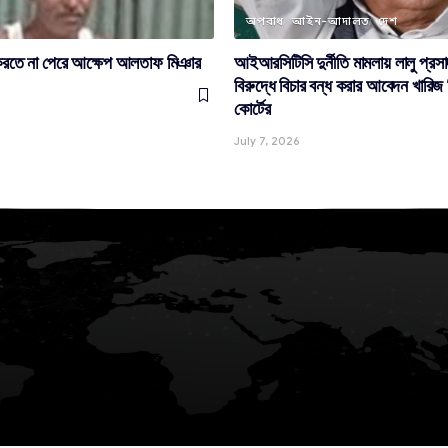
অপরাধ
আইন-আদালত
দেশ
 করতে না পেরে আক্ষেপ আলতাফ মিঞার
আইআরসিটিসি দুর্নীতি মামলায় লালু প্রস
বিরুদ্ধে বিচার বন্ধ করার আবেদন খারিজ 
কোর্টের
July 7, 2026