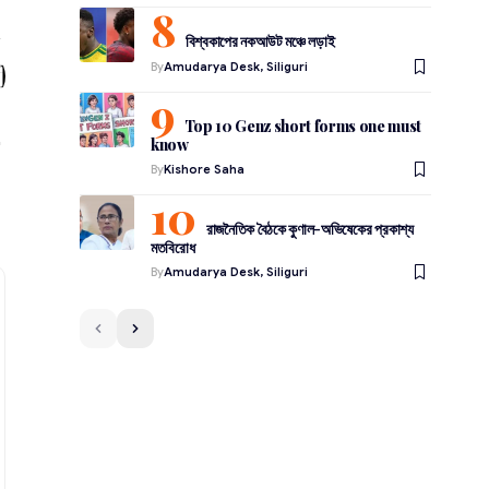
বিশ্বকাপের নকআউট মঞ্চে লড়াই
By
Amudarya Desk, Siliguri
Top 10 Genz short forms one must
know
By
Kishore Saha
রাজনৈতিক বৈঠকে কুণাল-অভিষেকের প্রকাশ্য
মতবিরোধ
By
Amudarya Desk, Siliguri