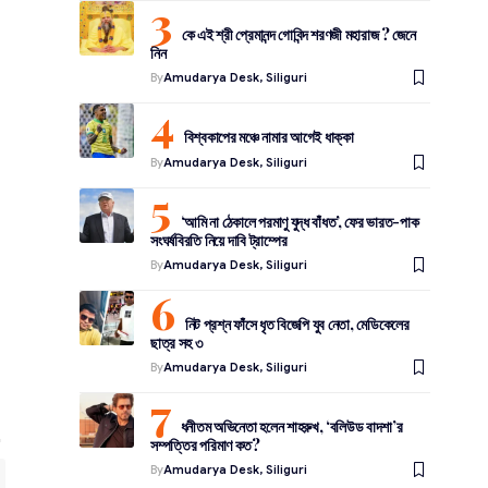
কে এই শ্রী প্রেমানন্দ গোবিন্দ শরণজী মহারাজ ? জেনে
নিন
By
Amudarya Desk, Siliguri
বিশ্বকাপের মঞ্চে নামার আগেই ধাক্কা
By
Amudarya Desk, Siliguri
‘আমি না ঠেকালে পরমাণু যুদ্ধ বাঁধত’, ফের ভারত-পাক
সংঘর্ষবিরতি নিয়ে দাবি ট্রাম্পের
By
Amudarya Desk, Siliguri
নিট প্রশ্ন ফাঁসে ধৃত বিজেপি যুব নেতা, মেডিকেলের
ছাত্র সহ ৩
By
Amudarya Desk, Siliguri
ধনীতম অভিনেতা হলেন শাহরুখ, ‘বলিউড বাদশা’র
সম্পত্তির পরিমাণ কত?
By
Amudarya Desk, Siliguri