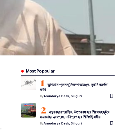
Most Popoular
আন্দামানে প্রবল ভূমিকম্পে আতঙ্ক, সুনামি সতর্কতা
জারি
By
Amudarya Desk, Siliguri
নতুন বছরে প্রাপ্তি, উত্তরবঙ্গ হয়ে শিয়ালদহ ছুটবে
মদনমোহন এক্সপ্রেস, দাবি পূরণ হবে শিলিগুড়িবাসীর
By
Amudarya Desk, Siliguri