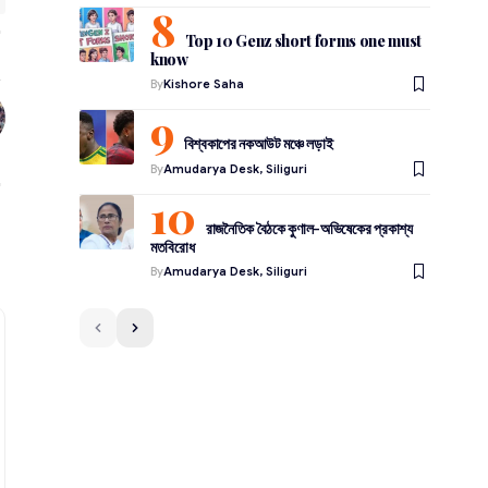
Top 10 Genz short forms one must
know
By
Kishore Saha
বিশ্বকাপের নকআউট মঞ্চে লড়াই
By
Amudarya Desk, Siliguri
রাজনৈতিক বৈঠকে কুণাল-অভিষেকের প্রকাশ্য
মতবিরোধ
By
Amudarya Desk, Siliguri