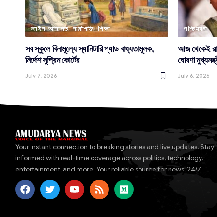
আইন-আদালত
নারীশক্তি
শিক্ষা
পশ্চিমবঙ্গ
সব স্কুলে বিনামূল্যে স্যানিটারি প্যাড বাধ্যতামূলক,
আজ থেকেই রাজ্
নির্দেশ সুপ্রিম কোর্টের
ঘোষণা মুখ্যমন্ত্
July 7, 2026
July 6, 2026
Your instant connection to breaking stories and live updates. Stay
informed with real-time coverage across politics, technology,
entertainment, and more. Your reliable source for news, 24/7.