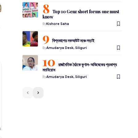
Top 10 Genz short forms one must
know
By
Kishore Saha
বিশ্বকাপের নকআউট মঞ্চে লড়াই
By
Amudarya Desk, Siliguri
রাজনৈতিক বৈঠকে কুণাল-অভিষেকের প্রকাশ্য
মতবিরোধ
By
Amudarya Desk, Siliguri