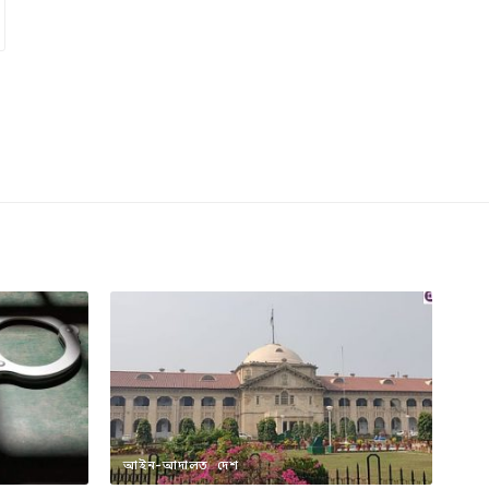
আইন-আদালত
দেশ