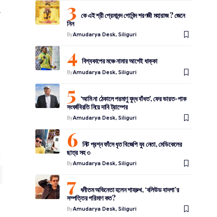
র
কে এই শ্রী প্রেমানন্দ গোবিন্দ শরণজী মহারাজ ? জেনে
নিন
By
Amudarya Desk, Siliguri
বিশ্বকাপের মঞ্চে নামার আগেই ধাক্কা
By
Amudarya Desk, Siliguri
‘আমি না ঠেকালে পরমাণু যুদ্ধ বাঁধত’, ফের ভারত-পাক
সংঘর্ষবিরতি নিয়ে দাবি ট্রাম্পের
By
Amudarya Desk, Siliguri
নিট প্রশ্ন ফাঁসে ধৃত বিজেপি যুব নেতা, মেডিকেলের
ছাত্র সহ ৩
By
Amudarya Desk, Siliguri
ধনীতম অভিনেতা হলেন শাহরুখ, ‘বলিউড বাদশা’র
সম্পত্তির পরিমাণ কত?
By
Amudarya Desk, Siliguri