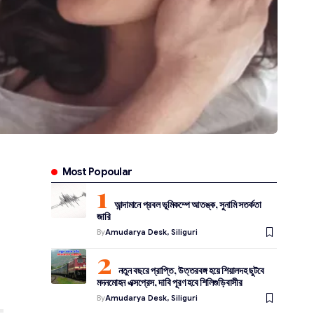
Most Popoular
আন্দামানে প্রবল ভূমিকম্পে আতঙ্ক, সুনামি সতর্কতা
জারি
By
Amudarya Desk, Siliguri
নতুন বছরে প্রাপ্তি, উত্তরবঙ্গ হয়ে শিয়ালদহ ছুটবে
মদনমোহন এক্সপ্রেস, দাবি পূরণ হবে শিলিগুড়িবাসীর
By
Amudarya Desk, Siliguri