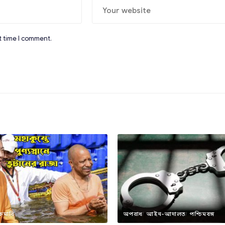
t time I comment.
কমারি
অপরাধ
আইন-আদালত
পশ্চিমবঙ্গ