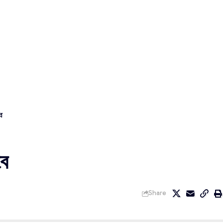
ে
বে
Share