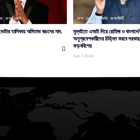
লত
দেশ
ভোট
দেশ
ভোট
রকমারি
রাজনীতি
 ভোটার তালিকায় অমিতাভ বচ্চনের নাম,
মুম্বইতে এআই দিয়ে রোহিঙ্গা ও বাংলাদেশ
অনুপ্রবেশকারীদের চিহ্নিত করবে সরকার,
ফড়নবিশের
July 7, 2026