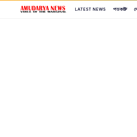
LATEST NEWS
পডকাস্ট
দ