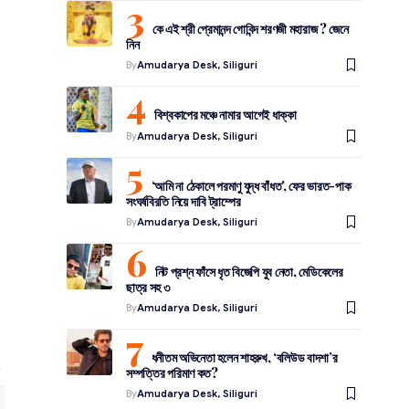
কে এই শ্রী প্রেমানন্দ গোবিন্দ শরণজী মহারাজ ? জেনে
নিন
By
Amudarya Desk, Siliguri
বিশ্বকাপের মঞ্চে নামার আগেই ধাক্কা
By
Amudarya Desk, Siliguri
‘আমি না ঠেকালে পরমাণু যুদ্ধ বাঁধত’, ফের ভারত-পাক
সংঘর্ষবিরতি নিয়ে দাবি ট্রাম্পের
By
Amudarya Desk, Siliguri
নিট প্রশ্ন ফাঁসে ধৃত বিজেপি যুব নেতা, মেডিকেলের
ছাত্র সহ ৩
By
Amudarya Desk, Siliguri
ধনীতম অভিনেতা হলেন শাহরুখ, ‘বলিউড বাদশা’র
সম্পত্তির পরিমাণ কত?
By
Amudarya Desk, Siliguri