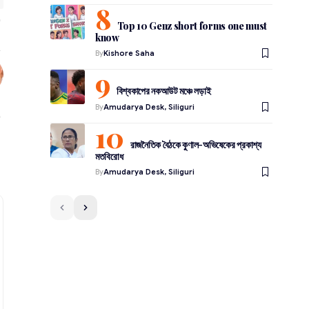
Top 10 Genz short forms one must
know
By
Kishore Saha
বিশ্বকাপের নকআউট মঞ্চে লড়াই
By
Amudarya Desk, Siliguri
রাজনৈতিক বৈঠকে কুণাল-অভিষেকের প্রকাশ্য
মতবিরোধ
By
Amudarya Desk, Siliguri