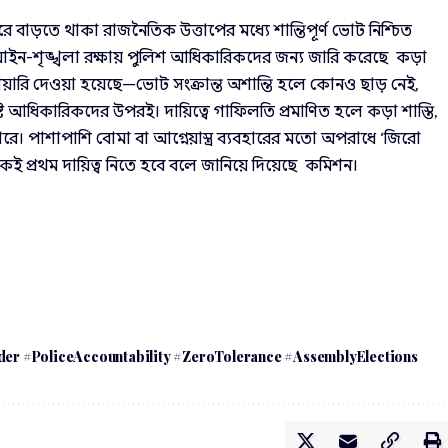
রে বাড়তে থাকা রাজনৈতিক উত্তাপের মধ্যে শান্তিপূর্ণ ভোট নিশ্চিত
 আইন-শৃঙ্খলা রক্ষায় পুলিশ আধিকারিকদের জন্য জারি করেছে কড়া
শিয়ারি দেওয়া হয়েছে—ভোট সংক্রান্ত অশান্তি হলে কোনও ছাড় নেই,
্লিষ্ট আধিকারিকদের উপরই। দায়িত্বে গাফিলতি প্রমাণিত হলে কড়া শাস্তি,
। পাশাপাশি বোমা বা আগ্নেয়াস্ত্র ব্যবহারের মতো অপরাধে ‘জিরো
িকেই প্রথম দায়িত্ব নিতে হবে বলে জানিয়ে দিয়েছে কমিশন।
r #PoliceAccountability #ZeroTolerance #AssemblyElections