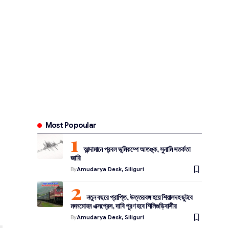
Most Popoular
আন্দামানে প্রবল ভূমিকম্পে আতঙ্ক, সুনামি সতর্কতা
জারি
By
Amudarya Desk, Siliguri
নতুন বছরে প্রাপ্তি, উত্তরবঙ্গ হয়ে শিয়ালদহ ছুটবে
মদনমোহন এক্সপ্রেস, দাবি পূরণ হবে শিলিগুড়িবাসীর
By
Amudarya Desk, Siliguri