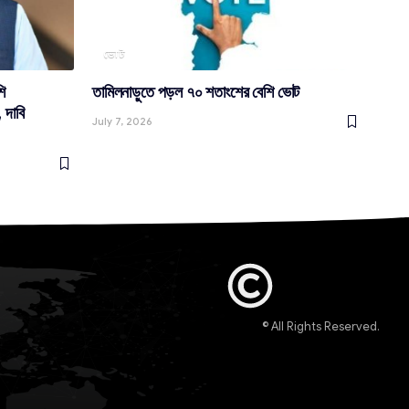
ভোট
ি
তামিলনাড়ুতে পড়ল ৭০ শতাংশের বেশি ভোট
 দাবি
July 7, 2026
© All Rights Reserved.