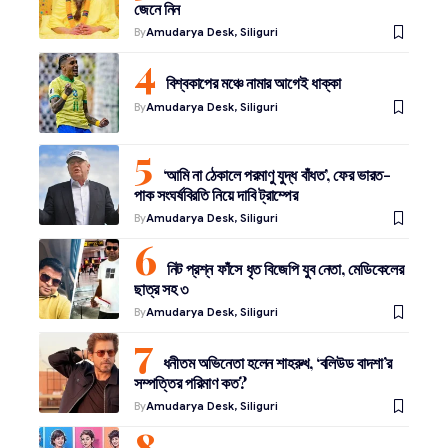
জেনে নিন
By
Amudarya Desk, Siliguri
বিশ্বকাপের মঞ্চে নামার আগেই ধাক্কা
By
Amudarya Desk, Siliguri
‘আমি না ঠেকালে পরমাণু যুদ্ধ বাঁধত’, ফের ভারত-
পাক সংঘর্ষবিরতি নিয়ে দাবি ট্রাম্পের
By
Amudarya Desk, Siliguri
নিট প্রশ্ন ফাঁসে ধৃত বিজেপি যুব নেতা, মেডিকেলের
ছাত্র সহ ৩
By
Amudarya Desk, Siliguri
ধনীতম অভিনেতা হলেন শাহরুখ, ‘বলিউড বাদশা’র
সম্পত্তির পরিমাণ কত?
By
Amudarya Desk, Siliguri