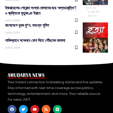
ভিনদেশ
আইন-
ইজরায়েলের গোয়েন্দা সংস্থা মোসাদের হয়ে ‘গুপ্তচরবৃত্তি’!
আদালত
আন্তর্জাতিক
৩ ব্যক্তিকে মৃত্যুদণ্ড ইরানে
ভিনদেশ
July 6, 2026
বাংলাদেশে যুবক খু*ন, তদন্তে পুলিশ
July 6, 2026
ভিনদেশ
পাকিস্তানে সম্মেলনে যোগ দিতে পৌঁছলেন মালালা
July 6, 2026
ভিনদেশ
Your instant connection to breaking stories and live updates.
Stay informed with real-time coverage across politics,
technology, entertainment, and more. Your reliable source
for news, 24/7.