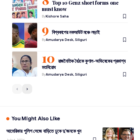
Top 10 Genz short forms one
must know
By
Kishore Saha
বিশ্বকাপের নকআউট মঞ্চে লড়াই
By
Amudarya Desk, Siliguri
রাজনৈতিক বৈঠকে কুণাল-অভিষেকের প্রকাশ্য
মতবিরোধ
By
Amudarya Desk, Siliguri
You Might Also Like
আমেরিকায় পুলিশ সেজে বাড়িতে ঢুকে দু’জনকে খুন
অপরাধ
July 6, 2026