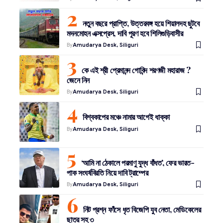
নতুন বছরে প্রাপ্তি, উত্তরবঙ্গ হয়ে শিয়ালদহ ছুটবে
মদনমোহন এক্সপ্রেস, দাবি পূরণ হবে শিলিগুড়িবাসীর
By
Amudarya Desk, Siliguri
কে এই শ্রী প্রেমানন্দ গোবিন্দ শরণজী মহারাজ ?
জেনে নিন
By
Amudarya Desk, Siliguri
বিশ্বকাপের মঞ্চে নামার আগেই ধাক্কা
By
Amudarya Desk, Siliguri
‘আমি না ঠেকালে পরমাণু যুদ্ধ বাঁধত’, ফের ভারত-
পাক সংঘর্ষবিরতি নিয়ে দাবি ট্রাম্পের
By
Amudarya Desk, Siliguri
নিট প্রশ্ন ফাঁসে ধৃত বিজেপি যুব নেতা, মেডিকেলের
ছাত্র সহ ৩