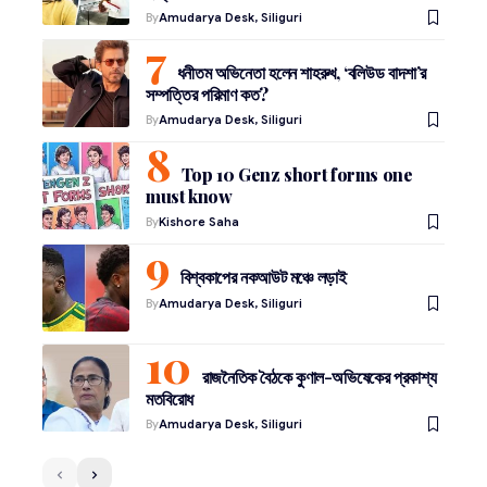
By
Amudarya Desk, Siliguri
ধনীতম অভিনেতা হলেন শাহরুখ, ‘বলিউড বাদশা’র
সম্পত্তির পরিমাণ কত?
By
Amudarya Desk, Siliguri
Top 10 Genz short forms one
must know
By
Kishore Saha
বিশ্বকাপের নকআউট মঞ্চে লড়াই
By
Amudarya Desk, Siliguri
রাজনৈতিক বৈঠকে কুণাল-অভিষেকের প্রকাশ্য
মতবিরোধ
By
Amudarya Desk, Siliguri