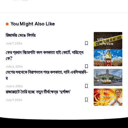
You Might Also Like
রিজার্ভার ভেঙে বিপর্যয়
দুর্ঘটনা
July 7, 2026
পশ্চিমবঙ্গ
ফের প্রধান বিচারপতি বদল কলকাতা হাই কোর্টে, দায়িত্বে
আইন-
আদালত
কে?
পশ্চিমবঙ্গ
July 6, 2026
দেশের সবথেকে নিরাপদতম শহর কলকাতা, দাবি এনসিআরবি-
র
পশ্চিমবঙ্গ
July 6, 2026
রাজারহাটে তৈরি হচ্ছে নতুন তীর্থক্ষেত্র ‘দুর্গাঙ্গন’
উত্তরবঙ্গ
পশ্চিমবঙ্গ
July 7, 2026
রাজনীতি