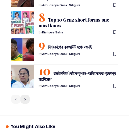
By
Amudarya Desk, Siliguri
Top 10 Genz short forms one
must know
By
Kishore Saha
বিশ্বকাপের নকআউট মঞ্চে লড়াই
By
Amudarya Desk, Siliguri
রাজনৈতিক বৈঠকে কুণাল-অভিষেকের প্রকাশ্য
মতবিরোধ
By
Amudarya Desk, Siliguri
You Might Also Like