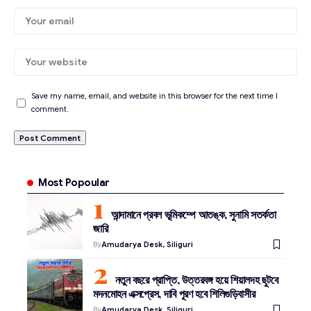
Save my name, email, and website in this browser for the next time I
comment.
Most Popoular
আন্দামানে প্রবল ভূমিকম্পে আতঙ্ক, সুনামি সতর্কতা
জারি
By
Amudarya Desk, Siliguri
নতুন বছরে প্রাপ্তি, উত্তরবঙ্গ হয়ে শিয়ালদহ ছুটবে
মদনমোহন এক্সপ্রেস, দাবি পূরণ হবে শিলিগুড়িবাসীর
By
Amudarya Desk, Siliguri