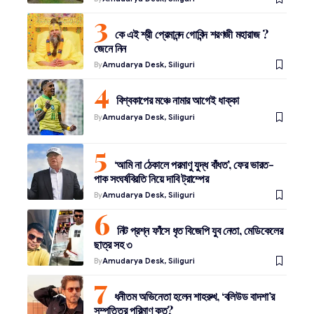
কে এই শ্রী প্রেমানন্দ গোবিন্দ শরণজী মহারাজ ?
জেনে নিন
By
Amudarya Desk, Siliguri
বিশ্বকাপের মঞ্চে নামার আগেই ধাক্কা
By
Amudarya Desk, Siliguri
‘আমি না ঠেকালে পরমাণু যুদ্ধ বাঁধত’, ফের ভারত-
পাক সংঘর্ষবিরতি নিয়ে দাবি ট্রাম্পের
By
Amudarya Desk, Siliguri
নিট প্রশ্ন ফাঁসে ধৃত বিজেপি যুব নেতা, মেডিকেলের
ছাত্র সহ ৩
By
Amudarya Desk, Siliguri
ধনীতম অভিনেতা হলেন শাহরুখ, ‘বলিউড বাদশা’র
সম্পত্তির পরিমাণ কত?