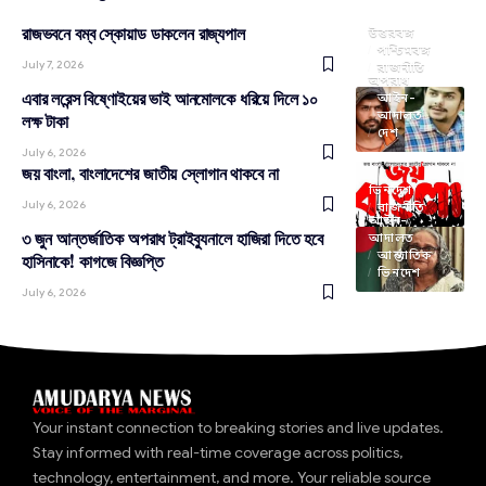
রাজভবনে বম্ব স্কোয়াড ডাকলেন রাজ্যপাল
উত্তরবঙ্গ
পশ্চিমবঙ্গ
July 7, 2026
রাজনীতি
অপরাধ
এবার লরেন্স বিষ্ণোইয়ের ভাই আনমোলকে ধরিয়ে দিলে ১০
আইন-
আদালত
লক্ষ টাকা
দেশ
July 6, 2026
জয় বাংলা, বাংলাদেশের জাতীয় স্লোগান থাকবে না
ভিনদেশ
July 6, 2026
রাজনীতি
আইন-
৩ জুন আন্তর্জাতিক অপরাধ ট্রাইব্যুনালে হাজিরা দিতে হবে
আদালত
আন্তর্জাতিক
হাসিনাকে! কাগজে বিজ্ঞপ্তি
ভিনদেশ
July 6, 2026
Your instant connection to breaking stories and live updates.
Stay informed with real-time coverage across politics,
technology, entertainment, and more. Your reliable source