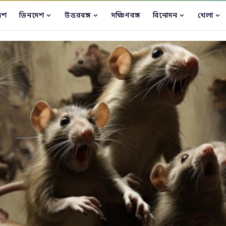
েশ
ভিনদেশ
উত্তরবঙ্গ
দক্ষিণবঙ্গ
বিনোদন
খেলা