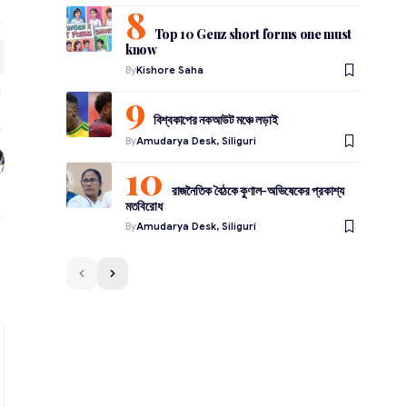
Top 10 Genz short forms one must
know
By
Kishore Saha
বিশ্বকাপের নকআউট মঞ্চে লড়াই
By
Amudarya Desk, Siliguri
রাজনৈতিক বৈঠকে কুণাল-অভিষেকের প্রকাশ্য
মতবিরোধ
By
Amudarya Desk, Siliguri