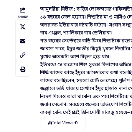
আমুদরিয়া নিউজ :
বাড়ির লোকজনের গাফিলতিতে ৬
১৬ বছরের জেল হয়েছে। শিশুটির মা ও মাসিও দোষ
SHARE
অঙ্গরাজ্য ইন্ডিয়ানায় ঘটনাটি ঘটেছে। সংবাদ সংস্থা স
নাম এঞ্জেল, শ্যালিকার নাম ডেলিয়ানা।
গত বছরের সেপ্টেম্বরে বাড়ি ফিরে শিশুটিকে রক্
জানতে পারে, ইঁদুর জাতীয় কিছুই খুবলে শিশুটির
মুখের অনেকটা অংশ বিকৃত হয়ে যায়।
ইতিমধ্যে সে রাজ্যের শিশু সুরক্ষা বিভাগের অফি
শিক্ষিকাদের কাছে ইঁদুরে কামড়ানোর কথা বলেছি
তাদের বলেছিলেন, হয়তো চোট লেগেছে। পুলিশ তদন
জঞ্জালে ভর্তি থাকায় সেখানে ইঁদুর ছাড়াও নানা 
নির্দেশ দিলেও তারা মানেনি। এক পরে শিশুটিকে 
জবাব মেলেনি। সবচেয়ে গুরুতর অভিযোগ শিশুটির ব
ব্যবস্থা নেনি, সেই প্রশ্নেই তিনি দোষী সাব্যস্ত হয়েছেন
Total Views:
0