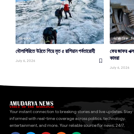
ভিনদেশ
আন্তর্জাতিক
ভ
ধৌলাগিরিতে উঠতে গিয়ে মৃত ৫ রাশিয়ান পর্বতারোহী
ফের জাফর এক্স
কামরা
July 6, 2026
July 6, 2026
Your instant connection to breaking stories and live updates. Stay
informed with real-time coverage across politics, technology,
entertainment, and more. Your reliable source for news, 24/7.