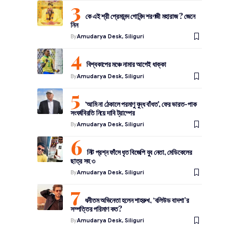
কে এই শ্রী প্রেমানন্দ গোবিন্দ শরণজী মহারাজ ? জেনে
নিন
By
Amudarya Desk, Siliguri
বিশ্বকাপের মঞ্চে নামার আগেই ধাক্কা
By
Amudarya Desk, Siliguri
‘আমি না ঠেকালে পরমাণু যুদ্ধ বাঁধত’, ফের ভারত-পাক
সংঘর্ষবিরতি নিয়ে দাবি ট্রাম্পের
By
Amudarya Desk, Siliguri
নিট প্রশ্ন ফাঁসে ধৃত বিজেপি যুব নেতা, মেডিকেলের
ছাত্র সহ ৩
By
Amudarya Desk, Siliguri
ধনীতম অভিনেতা হলেন শাহরুখ, ‘বলিউড বাদশা’র
সম্পত্তির পরিমাণ কত?
By
Amudarya Desk, Siliguri