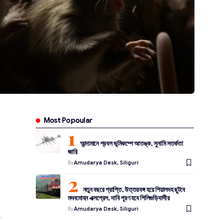
Most Popoular
আন্দামানে প্রবল ভূমিকম্পে আতঙ্ক, সুনামি সতর্কতা
জারি
By
Amudarya Desk, Siliguri
নতুন বছরে প্রাপ্তি, উত্তরবঙ্গ হয়ে শিয়ালদহ ছুটবে
মদনমোহন এক্সপ্রেস, দাবি পূরণ হবে শিলিগুড়িবাসীর
By
Amudarya Desk, Siliguri