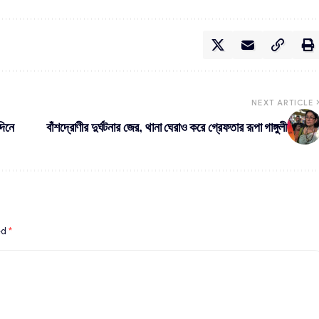
NEXT ARTICLE
দিনে
বাঁশদ্রোণীর দুর্ঘটনার জের, থানা ঘেরাও করে গ্রেফতার রূপা গাঙ্গুলী
ed
*