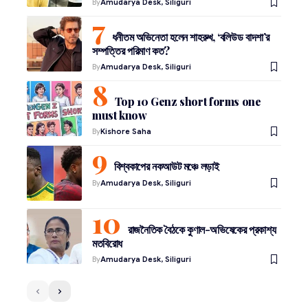
By
Amudarya Desk, Siliguri
ধনীতম অভিনেতা হলেন শাহরুখ, ‘বলিউড বাদশা’র
সম্পত্তির পরিমাণ কত?
By
Amudarya Desk, Siliguri
Top 10 Genz short forms one
must know
By
Kishore Saha
বিশ্বকাপের নকআউট মঞ্চে লড়াই
By
Amudarya Desk, Siliguri
রাজনৈতিক বৈঠকে কুণাল-অভিষেকের প্রকাশ্য
মতবিরোধ
By
Amudarya Desk, Siliguri