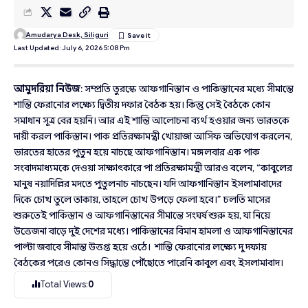
Amudarya Desk, Siliguri
Last Updated: July 6, 2026 5:08 Pm
আমুদরিয়া নিউজ
: সম্প্রতি তুরস্কে আফগানিস্তান ও পাকিস্তানের মধ্যে সীমান্তে
শান্তি ফেরানোর লক্ষ্যে দ্বিতীয় দফার বৈঠক হয়। কিন্তু সেই বৈঠকে কোন
সমাধান সূত্র বের হয়নি। আর এই শান্তি আলোচনা ব্যর্থ হওয়ার জন্য ভারতকে
দায়ী করল পাকিস্তান। পাক প্রতিরক্ষামন্ত্রী খোয়াজা আসিফ অভিযোগ করলেন,
ভারতের হাতের পুতুন হয়ে নাচছে আফগানিস্তান। মঙ্গলবার এক পাক
সংবাদমাধ্যমকে দেওয়া সাক্ষাৎকারে পা প্রতিরক্ষামন্ত্রী আরও বলেন, “কাবুলের
মানুষ নয়াদিল্লির মদতে পুতুলনাচ নাচছেন। যদি আফগানিস্তান ইসলামাবাদের
দিকে চোখ তুলে তাকায়, তাহলে চোখ উপড়ে ফেলা হবে।” চলতি মাসের
শুরুতেই পাকিস্তান ও আফগানিস্তানের সীমান্তে সংঘর্ষ শুরু হয়, যা নিয়ে
উত্তেজনা বাড়ে দুই দেশের মধ্যে। পাকিস্তানের বিমান হামলা ও আফগানিস্তানের
পাল্টা জবাবে সীমান্ত উত্তপ্ত হয়ে ওঠে। শান্তি ফেরানোর লক্ষ্যে দু দফায়
বৈঠকের পরেও কোনও সিদ্ধান্তে পৌঁছোতে পারেনি কাবুল এবং ইসলামাবাদ।
Total Views:
0