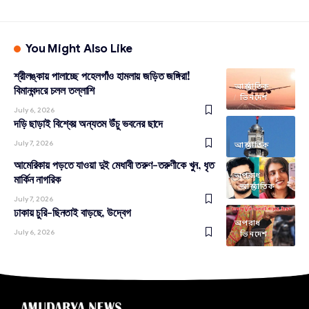
You Might Also Like
শ্রীলঙ্কায় পালাচ্ছে পহেলগাঁও হামলায় জড়িত জঙ্গিরা!
আন্তর্জাতিক
বিমানবন্দরে চলল তল্লাশি
ভিনদেশ
July 6, 2026
দড়ি ছাড়াই বিশ্বের অন্যতম উঁচু ভবনের ছাদে
July 7, 2026
আন্তর্জাতিক
আমেরিকায় পড়তে যাওয়া দুই মেধাবী তরুণ-তরুণীকে খুন, ধৃত
অপরাধ
মার্কিন নাগরিক
আন্তর্জাতিক
July 7, 2026
ঢাকায় চুরি-ছিনতাই বাড়ছে, উদ্বেগ
অপরাধ
July 6, 2026
ভিনদেশ