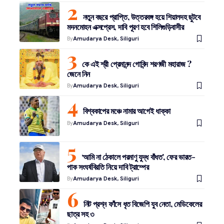
নতুন বছরে প্রাপ্তি, উত্তরবঙ্গ হয়ে শিয়ালদহ ছুটবে
মদনমোহন এক্সপ্রেস, দাবি পূরণ হবে শিলিগুড়িবাসীর
By
Amudarya Desk, Siliguri
কে এই শ্রী প্রেমানন্দ গোবিন্দ শরণজী মহারাজ ?
জেনে নিন
By
Amudarya Desk, Siliguri
বিশ্বকাপের মঞ্চে নামার আগেই ধাক্কা
By
Amudarya Desk, Siliguri
‘আমি না ঠেকালে পরমাণু যুদ্ধ বাঁধত’, ফের ভারত-
পাক সংঘর্ষবিরতি নিয়ে দাবি ট্রাম্পের
By
Amudarya Desk, Siliguri
নিট প্রশ্ন ফাঁসে ধৃত বিজেপি যুব নেতা, মেডিকেলের
ছাত্র সহ ৩