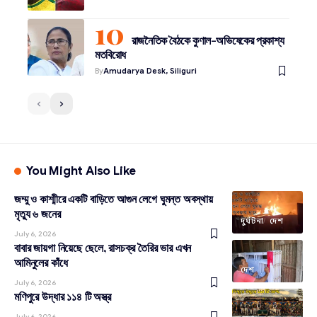
রাজনৈতিক বৈঠকে কুণাল-অভিষেকের প্রকাশ্য
মতবিরোধ
By
Amudarya Desk, Siliguri
You Might Also Like
জম্মু ও কাশ্মীরে একটি বাড়িতে আগুন লেগে ঘুমন্ত অবস্থায়
মৃত্যু ৬ জনের
দুর্ঘটনা
দেশ
July 6, 2026
বাবার জায়গা নিয়েছে ছেলে, রাসচক্র তৈরির ভার এখন
আমিনুলের কাঁধে
দেশ
July 6, 2026
মণিপুরে উদ্ধার ১১৪ টি অস্ত্র
July 6, 2026