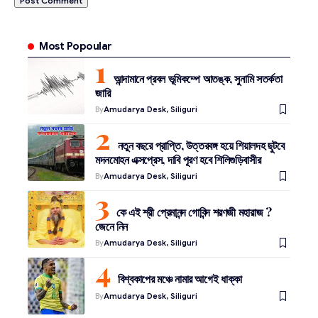
Most Popoular
আন্দামানে প্রবল ভূমিকম্পে আতঙ্ক, সুনামি সতর্কতা
জারি
By
Amudarya Desk, Siliguri
নতুন বছরে প্রাপ্তি, উত্তরবঙ্গ হয়ে শিয়ালদহ ছুটবে
মদনমোহন এক্সপ্রেস, দাবি পূরণ হবে শিলিগুড়িবাসীর
By
Amudarya Desk, Siliguri
কে এই শ্রী প্রেমানন্দ গোবিন্দ শরণজী মহারাজ ?
জেনে নিন
By
Amudarya Desk, Siliguri
বিশ্বকাপের মঞ্চে নামার আগেই ধাক্কা
By
Amudarya Desk, Siliguri