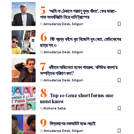
‘আমি না ঠেকালে পরমাণু যুদ্ধ বাঁধত’, ফের ভারত-
পাক সংঘর্ষবিরতি নিয়ে দাবি ট্রাম্পের
By
Amudarya Desk, Siliguri
নিট প্রশ্ন ফাঁসে ধৃত বিজেপি যুব নেতা, মেডিকেলের
ছাত্র সহ ৩
By
Amudarya Desk, Siliguri
ধনীতম অভিনেতা হলেন শাহরুখ, ‘বলিউড বাদশা’র
সম্পত্তির পরিমাণ কত?
By
Amudarya Desk, Siliguri
Top 10 Genz short forms one
must know
By
Kishore Saha
বিশ্বকাপের নকআউট মঞ্চে লড়াই
By
Amudarya Desk, Siliguri