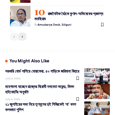
রাজনৈতিক বৈঠকে কুণাল-অভিষেকের প্রকাশ্য
মতবিরোধ
By
Amudarya Desk, Siliguri
You Might Also Like
সরকারি বোর্ড লাগিয়ে ঘোরাফেরা, ৫০ গাড়িকে জরিমানা বিহারে
আইন-
আদালত
July 6, 2026
দেশ
মহেশতলা যাচ্ছেন রাজ্যের বিরোধী দলনেতা শুভেন্দু, মিলল
আইন-
আদালত
হাইকোর্টের অনুমতি
রাজনীতি
July 6, 2026
২১ জুলাইয়ের সভা নিয়ে তৃণমূলের দুই শিবিরকেই ‘না’ বলল
আইন-
কলকাতা পুলিশ
আদালত