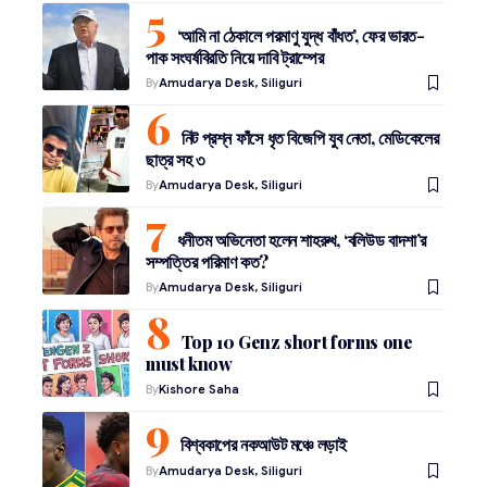
‘আমি না ঠেকালে পরমাণু যুদ্ধ বাঁধত’, ফের ভারত-
পাক সংঘর্ষবিরতি নিয়ে দাবি ট্রাম্পের
By
Amudarya Desk, Siliguri
নিট প্রশ্ন ফাঁসে ধৃত বিজেপি যুব নেতা, মেডিকেলের
ছাত্র সহ ৩
By
Amudarya Desk, Siliguri
ধনীতম অভিনেতা হলেন শাহরুখ, ‘বলিউড বাদশা’র
সম্পত্তির পরিমাণ কত?
By
Amudarya Desk, Siliguri
Top 10 Genz short forms one
must know
By
Kishore Saha
বিশ্বকাপের নকআউট মঞ্চে লড়াই
By
Amudarya Desk, Siliguri