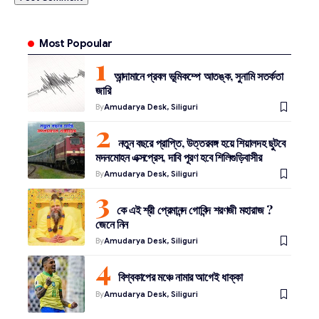
Most Popoular
আন্দামানে প্রবল ভূমিকম্পে আতঙ্ক, সুনামি সতর্কতা
জারি
By
Amudarya Desk, Siliguri
নতুন বছরে প্রাপ্তি, উত্তরবঙ্গ হয়ে শিয়ালদহ ছুটবে
মদনমোহন এক্সপ্রেস, দাবি পূরণ হবে শিলিগুড়িবাসীর
By
Amudarya Desk, Siliguri
কে এই শ্রী প্রেমানন্দ গোবিন্দ শরণজী মহারাজ ?
জেনে নিন
By
Amudarya Desk, Siliguri
বিশ্বকাপের মঞ্চে নামার আগেই ধাক্কা
By
Amudarya Desk, Siliguri