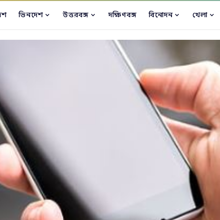
েশ
ভিনদেশ
উত্তরবঙ্গ
দক্ষিণবঙ্গ
বিনোদন
খেলা