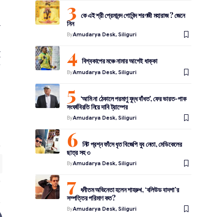
া
কে এই শ্রী প্রেমানন্দ গোবিন্দ শরণজী মহারাজ ? জেনে
নিন
ি
By
Amudarya Desk, Siliguri
ই
বিশ্বকাপের মঞ্চে নামার আগেই ধাক্কা
ে
By
Amudarya Desk, Siliguri
‘আমি না ঠেকালে পরমাণু যুদ্ধ বাঁধত’, ফের ভারত-পাক
সংঘর্ষবিরতি নিয়ে দাবি ট্রাম্পের
By
Amudarya Desk, Siliguri
নিট প্রশ্ন ফাঁসে ধৃত বিজেপি যুব নেতা, মেডিকেলের
ছাত্র সহ ৩
By
Amudarya Desk, Siliguri
ধনীতম অভিনেতা হলেন শাহরুখ, ‘বলিউড বাদশা’র
সম্পত্তির পরিমাণ কত?
By
Amudarya Desk, Siliguri