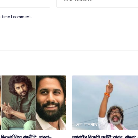
t time I comment.
দেশ
রাজনীতি
র ডিভোর্স নিয়ে রাজনীতি, তারকা-
মহারাষ্ট্রে বিজেপি জোটই আবার, ঝাড়খণ