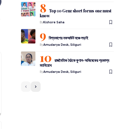
Top 10 Genz short forms one must
know
By
Kishore Saha
বিশ্বকাপের নকআউট মঞ্চে লড়াই
By
Amudarya Desk, Siliguri
রাজনৈতিক বৈঠকে কুণাল-অভিষেকের প্রকাশ্য
মতবিরোধ
By
Amudarya Desk, Siliguri