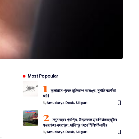
Most Popoular
আন্দামানে প্রবল ভূমিকম্পে আতঙ্ক, সুনামি সতর্কতা
জারি
By
Amudarya Desk, Siliguri
নতুন বছরে প্রাপ্তি, উত্তরবঙ্গ হয়ে শিয়ালদহ ছুটবে
মদনমোহন এক্সপ্রেস, দাবি পূরণ হবে শিলিগুড়িবাসীর
By
Amudarya Desk, Siliguri