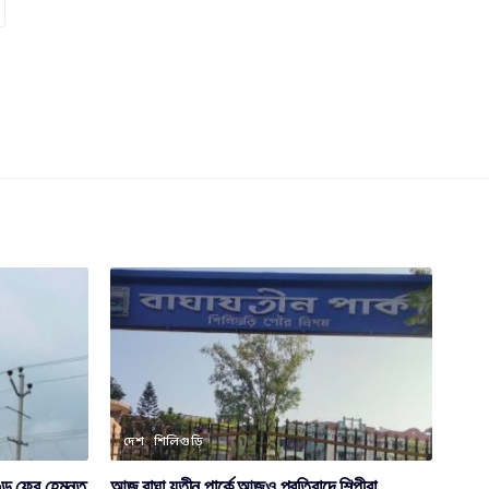
দেশ
শিলিগুড়ি
্ডে ফের হেমন্ত
আজ বাঘা যতীন পার্কে আজও প্রতিবাদে শিল্পীরা