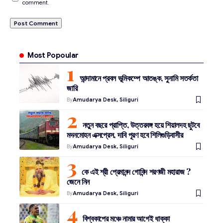
comment.
Most Popoular
আন্দামানে প্রবল ভূমিকম্পে আতঙ্ক, সুনামি সতর্কতা
জারি
By
Amudarya Desk, Siliguri
নতুন বছরে প্রাপ্তি, উত্তরবঙ্গ হয়ে শিয়ালদহ ছুটবে
মদনমোহন এক্সপ্রেস, দাবি পূরণ হবে শিলিগুড়িবাসীর
By
Amudarya Desk, Siliguri
কে এই শ্রী প্রেমানন্দ গোবিন্দ শরণজী মহারাজ ?
জেনে নিন
By
Amudarya Desk, Siliguri
বিশ্বকাপের মঞ্চে নামার আগেই ধাক্কা