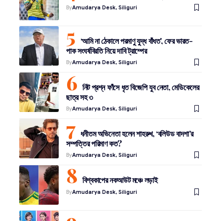
By
Amudarya Desk, Siliguri
‘আমি না ঠেকালে পরমাণু যুদ্ধ বাঁধত’, ফের ভারত-
পাক সংঘর্ষবিরতি নিয়ে দাবি ট্রাম্পের
By
Amudarya Desk, Siliguri
নিট প্রশ্ন ফাঁসে ধৃত বিজেপি যুব নেতা, মেডিকেলের
ছাত্র সহ ৩
By
Amudarya Desk, Siliguri
ধনীতম অভিনেতা হলেন শাহরুখ, ‘বলিউড বাদশা’র
সম্পত্তির পরিমাণ কত?
By
Amudarya Desk, Siliguri
বিশ্বকাপের নকআউট মঞ্চে লড়াই
By
Amudarya Desk, Siliguri