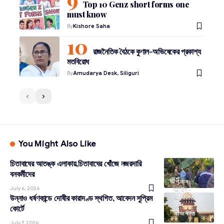
Top 10 Genz short forms one
must know
By
Kishore Saha
রাজনৈতিক বৈঠকে কুণাল-অভিষেকের প্রকাশ্য
মতবিরোধ
By
Amudarya Desk, Siliguri
You Might Also Like
চিতাবাঘের আতঙ্ক এলাকায়,চিতাবাঘের খোঁজে নজরদারি
বনকর্মীদের
দেশ
অপরাধ
July 6, 2026
আইন-
উন্নাও ধর্ষণকান্ডে দোষীর কারাদণ্ড স্থগিত, আবেদন সুপ্রিম
আদালত
দেশ
কোর্টে
রাজনীতি
July 7, 2026