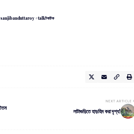
anjibanduttaroy #talkটকাটক
NEXT ARTICLE
গৌতম
লাটাগুড়িতে হাড়হিম করা দৃশ্য!