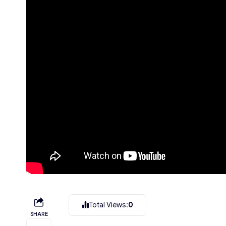
Total Views:
0
SHARE