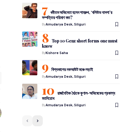
ধনীতম অভিনেতা হলেন শাহরুখ, ‘বলিউড বাদশা’র
সম্পত্তির পরিমাণ কত?
By
Amudarya Desk, Siliguri
Top 10 Genz short forms one must
know
By
Kishore Saha
বিশ্বকাপের নকআউট মঞ্চে লড়াই
By
Amudarya Desk, Siliguri
রাজনৈতিক বৈঠকে কুণাল-অভিষেকের প্রকাশ্য
মতবিরোধ
By
Amudarya Desk, Siliguri