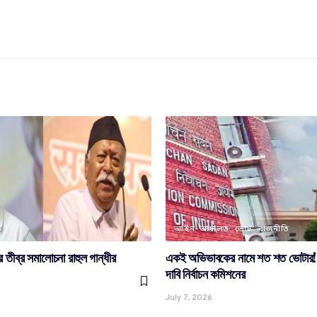
ি
আইন-আদালত
ভোট
রাজনীতি
তীব্র সমালোচনা রাহুল গান্ধীর
একই অভিভাবকের নামে শত শত ভোটার! সু
দাবি নির্বাচন কমিশনের
July 7, 2026