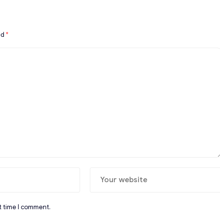
ed
*
t time I comment.