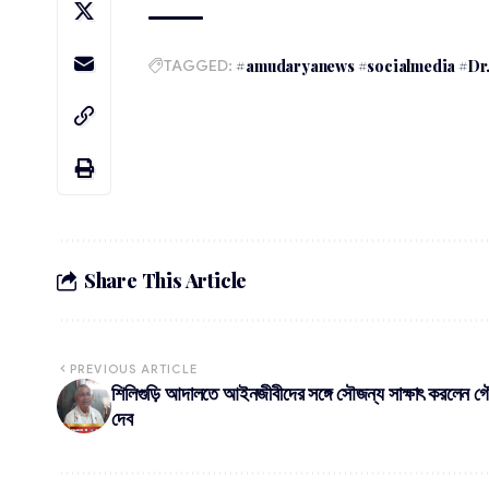
TAGGED:
#amudaryanews #socialmedia #Dr.s
Share This Article
PREVIOUS ARTICLE
শিলিগুড়ি আদালতে আইনজীবীদের সঙ্গে সৌজন্য সাক্ষাৎ করলেন 
দেব