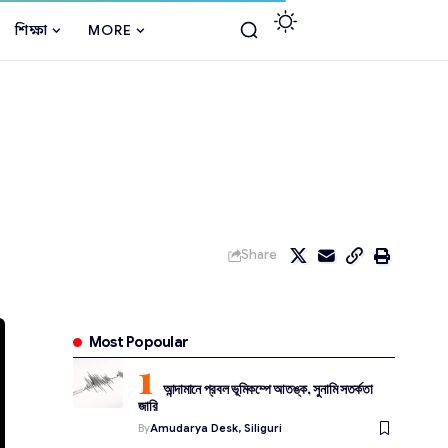
শিক্ষা
MORE
Share
Most Popoular
আন্দামানে প্রবল ভূমিকম্পে আতঙ্ক, সুনামি সতর্কতা
জারি
By
Amudarya Desk, Siliguri