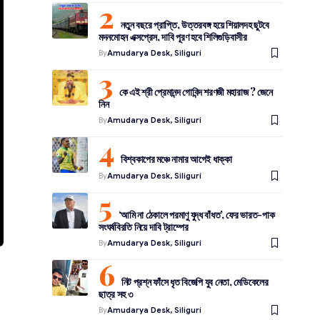
নতুন বছরে প্রাপ্তি, উত্তরবঙ্গ হয়ে শিয়ালদহ ছুটবে
মদনমোহন এক্সপ্রেস, দাবি পূরণ হবে শিলিগুড়িবাসীর
By
Amudarya Desk, Siliguri
কে এই শ্রী প্রেমানন্দ গোবিন্দ শরণজী মহারাজ ? জেনে
নিন
By
Amudarya Desk, Siliguri
বিশ্বকাপের মঞ্চে নামার আগেই ধাক্কা
By
Amudarya Desk, Siliguri
‘আমি না ঠেকালে পরমাণু যুদ্ধ বাঁধত’, ফের ভারত-পাক
সংঘর্ষবিরতি নিয়ে দাবি ট্রাম্পের
By
Amudarya Desk, Siliguri
নিট প্রশ্ন ফাঁসে ধৃত বিজেপি যুব নেতা, মেডিকেলের
ছাত্র সহ ৩
By
Amudarya Desk, Siliguri