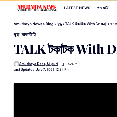
LATEST NEWS
পডকাস্ট
দ
Amudarya News
>
Blog
>
যুদ্ধ
>
TALK টকাটক With Dr.সঞ্জীবন দত্ত
যুদ্ধ
রাজনীতি
TALK টকাটক With Dr.সঞ
Amudarya Desk, Siliguri
Last Updated: July 7, 2026 12:54 Pm