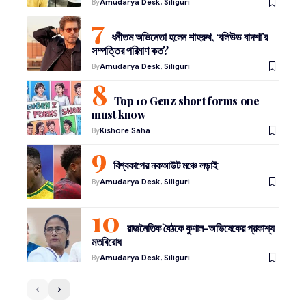
By
Amudarya Desk, Siliguri
ধনীতম অভিনেতা হলেন শাহরুখ, ‘বলিউড বাদশা’র
সম্পত্তির পরিমাণ কত?
By
Amudarya Desk, Siliguri
Top 10 Genz short forms one
must know
By
Kishore Saha
বিশ্বকাপের নকআউট মঞ্চে লড়াই
By
Amudarya Desk, Siliguri
রাজনৈতিক বৈঠকে কুণাল-অভিষেকের প্রকাশ্য
মতবিরোধ
By
Amudarya Desk, Siliguri