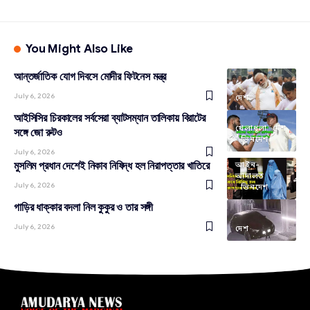
You Might Also Like
আন্তর্জাতিক যোগ দিবসে মোদীর ফিটনেস মন্ত্র
July 6, 2026
দেশ
আইসিসির চিরকালের সর্বসেরা ব্যাটসম্যান তালিকায় বিরাটের
খেলাধূলা
দেশ
সঙ্গে জো রুটও
ভিনদেশ
July 6, 2026
মুসলিম প্রধান দেশেই নিকাব নিষিদ্ধ হল নিরাপত্তার খাতিরে
আইন-
আদালত
July 6, 2026
ভিনদেশ
গাড়ির ধাক্কার বদলা নিল কুকুর ও তার সঙ্গী
July 6, 2026
দেশ