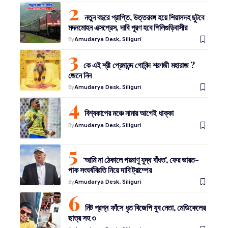
নতুন বছরে প্রাপ্তি, উত্তরবঙ্গ হয়ে শিয়ালদহ ছুটবে
মদনমোহন এক্সপ্রেস, দাবি পূরণ হবে শিলিগুড়িবাসীর
By
Amudarya Desk, Siliguri
কে এই শ্রী প্রেমানন্দ গোবিন্দ শরণজী মহারাজ ?
জেনে নিন
By
Amudarya Desk, Siliguri
বিশ্বকাপের মঞ্চে নামার আগেই ধাক্কা
By
Amudarya Desk, Siliguri
‘আমি না ঠেকালে পরমাণু যুদ্ধ বাঁধত’, ফের ভারত-
পাক সংঘর্ষবিরতি নিয়ে দাবি ট্রাম্পের
By
Amudarya Desk, Siliguri
নিট প্রশ্ন ফাঁসে ধৃত বিজেপি যুব নেতা, মেডিকেলের
ছাত্র সহ ৩