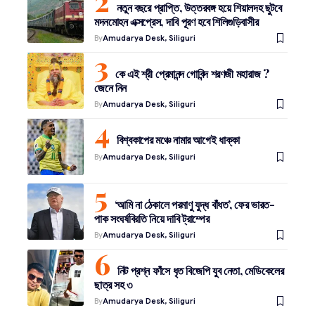
নতুন বছরে প্রাপ্তি, উত্তরবঙ্গ হয়ে শিয়ালদহ ছুটবে
মদনমোহন এক্সপ্রেস, দাবি পূরণ হবে শিলিগুড়িবাসীর
By
Amudarya Desk, Siliguri
কে এই শ্রী প্রেমানন্দ গোবিন্দ শরণজী মহারাজ ?
জেনে নিন
By
Amudarya Desk, Siliguri
বিশ্বকাপের মঞ্চে নামার আগেই ধাক্কা
By
Amudarya Desk, Siliguri
‘আমি না ঠেকালে পরমাণু যুদ্ধ বাঁধত’, ফের ভারত-
পাক সংঘর্ষবিরতি নিয়ে দাবি ট্রাম্পের
By
Amudarya Desk, Siliguri
নিট প্রশ্ন ফাঁসে ধৃত বিজেপি যুব নেতা, মেডিকেলের
ছাত্র সহ ৩
By
Amudarya Desk, Siliguri