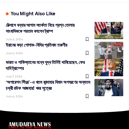
You Might Also Like
টেক্সাসে বন্যার আগাম সতর্কতা নিয়ে প্রশ্ন তোলায়
সাংবাদিককে শয়তান বললেন ট্রাম্প
ভিনদেশ
July 6, 2026
ইরানের কড়া পোশাক-বিধির প্রতিবাদ তরুণীর
নারীশক্তি
July 6, 2026
ভিনদেশ
ভারত ও পাকিস্তানের মধ্যে যুদ্ধ তিনিই থামিয়েছেন, ফের
আন্তর্জাতিক
দাবি ট্রাম্পের
দেশ
ভিনদেশ
July 7, 2026
‘অপারেশন সিঁদুর’-এ খতম কান্দাহার বিমান অপহরণের অন্যতম
আন্তর্জাতিক
চক্রী রউফ আজহার! খবর সূত্রের
ভিনদেশ
July 6, 2026