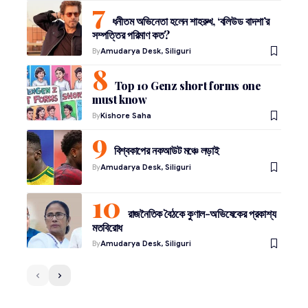
ধনীতম অভিনেতা হলেন শাহরুখ, ‘বলিউড বাদশা’র
সম্পত্তির পরিমাণ কত?
By
Amudarya Desk, Siliguri
Top 10 Genz short forms one
must know
By
Kishore Saha
বিশ্বকাপের নকআউট মঞ্চে লড়াই
By
Amudarya Desk, Siliguri
রাজনৈতিক বৈঠকে কুণাল-অভিষেকের প্রকাশ্য
মতবিরোধ
By
Amudarya Desk, Siliguri