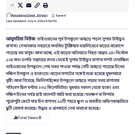
Amudarya Desk, Siliguri
Last Updated: July 6, 2026 5:06 Pm
আমুদরিয়া নিউজ
: তাইওয়ানের পূর্ব উপকূলে আছড়ে পড়ল সুপার টাইফুন
রাগাসা। সেখানকার সবচেয়ে জনপ্রিয় টুরিস্ট হাব হুয়ালিয়েনে ঝড়ের প্রকোপে
পড়েছে বহু মানুষ। জানা যাচ্ছে, এই ঝড়ের অভিঘাতে নিহত অন্তত ১৪। নিখোঁজ
১২৪ জন। চলতি সপ্তাহের প্রথম থেকেই সুপার টাইফুন রাগাসা দাপট দেখাচ্ছিল
তাইওয়ানের উপকূলে। শেষ খবর পাওয়া পর্যন্ত সেটি আছড়ে পড়েছে চিনের
দক্ষিণ উপকূল ও হংকংয়ে। ঝড়ের দাপটের সঙ্গেই শুরু হয়েছে মুষলধারে
বৃষ্টি। জানা গিয়েছে, ফিলিপাইন্সের উপকূলে আছড়ে পড়ার সময় রাগাসার
গতিবেগ ছিল ঘণ্টায় ২৩০ কিলোমিটার। বুধবার সকাল থেকে হংকং এবং
দক্ষিণ চিনের সর্বত্র হাই অ্যালার্ট জারি করা হয়েছে। যতক্ষণ না বিপর্যয়
পুরোপুরি কেটে যায় চিন প্রশাসন ১০টি শহরে স্কুল ও যাবতীয় অফিসকাছারিতে
ছুটি ঘোষণা করেছে। উদ্ধার ও ত্রাণকার্যে সেনা নামানো হয়েছে।
Total Views:
0