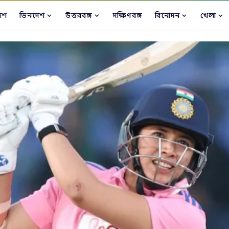
েশ
ভিনদেশ
উত্তরবঙ্গ
দক্ষিণবঙ্গ
বিনোদন
খেলা