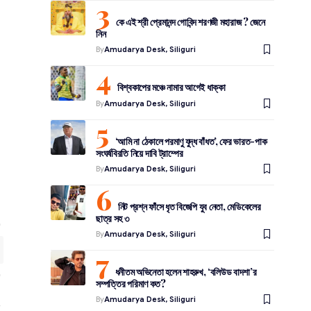
কে এই শ্রী প্রেমানন্দ গোবিন্দ শরণজী মহারাজ ? জেনে
নিন
By
Amudarya Desk, Siliguri
বিশ্বকাপের মঞ্চে নামার আগেই ধাক্কা
By
Amudarya Desk, Siliguri
‘আমি না ঠেকালে পরমাণু যুদ্ধ বাঁধত’, ফের ভারত-পাক
সংঘর্ষবিরতি নিয়ে দাবি ট্রাম্পের
By
Amudarya Desk, Siliguri
নিট প্রশ্ন ফাঁসে ধৃত বিজেপি যুব নেতা, মেডিকেলের
ছাত্র সহ ৩
By
Amudarya Desk, Siliguri
ধনীতম অভিনেতা হলেন শাহরুখ, ‘বলিউড বাদশা’র
সম্পত্তির পরিমাণ কত?
By
Amudarya Desk, Siliguri