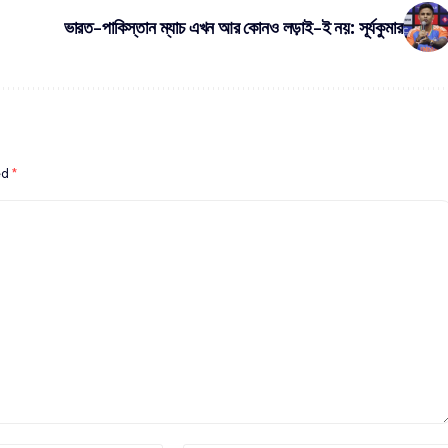
ভারত-পাকিস্তান ম্যাচ এখন আর কোনও লড়াই-ই নয়: সূর্যকুমার
ed
*