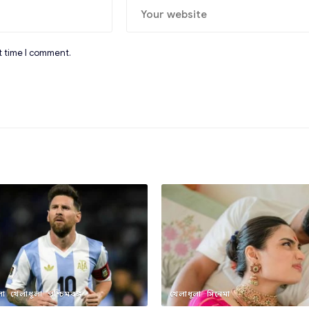
t time I comment.
লা
খেলাধূলা
পশ্চিমবঙ্গ
খেলাধূলা
সিনেমা