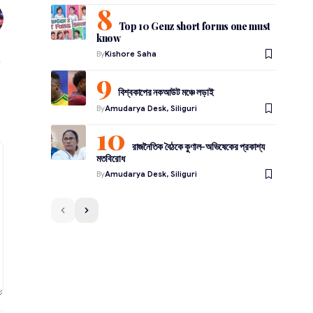
Top 10 Genz short forms one must
know
By
Kishore Saha
বিশ্বকাপের নকআউট মঞ্চে লড়াই
By
Amudarya Desk, Siliguri
রাজনৈতিক বৈঠকে কুণাল-অভিষেকের প্রকাশ্য
মতবিরোধ
By
Amudarya Desk, Siliguri