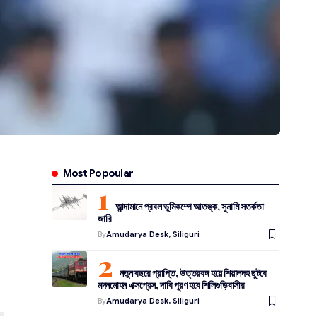
Most Popoular
আন্দামানে প্রবল ভূমিকম্পে আতঙ্ক, সুনামি সতর্কতা
জারি
By
Amudarya Desk, Siliguri
নতুন বছরে প্রাপ্তি, উত্তরবঙ্গ হয়ে শিয়ালদহ ছুটবে
মদনমোহন এক্সপ্রেস, দাবি পূরণ হবে শিলিগুড়িবাসীর
By
Amudarya Desk, Siliguri