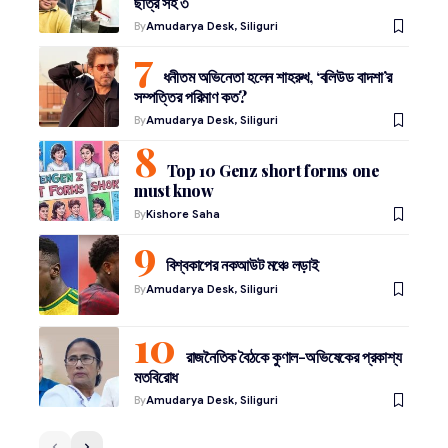
ছাত্র সহ ৩
By
Amudarya Desk, Siliguri
ধনীতম অভিনেতা হলেন শাহরুখ, ‘বলিউড বাদশা’র
সম্পত্তির পরিমাণ কত?
By
Amudarya Desk, Siliguri
Top 10 Genz short forms one
must know
By
Kishore Saha
বিশ্বকাপের নকআউট মঞ্চে লড়াই
By
Amudarya Desk, Siliguri
রাজনৈতিক বৈঠকে কুণাল-অভিষেকের প্রকাশ্য
মতবিরোধ
By
Amudarya Desk, Siliguri