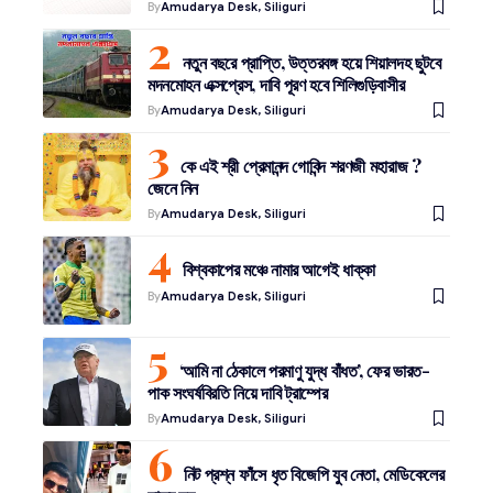
By
Amudarya Desk, Siliguri
নতুন বছরে প্রাপ্তি, উত্তরবঙ্গ হয়ে শিয়ালদহ ছুটবে
মদনমোহন এক্সপ্রেস, দাবি পূরণ হবে শিলিগুড়িবাসীর
By
Amudarya Desk, Siliguri
কে এই শ্রী প্রেমানন্দ গোবিন্দ শরণজী মহারাজ ?
জেনে নিন
By
Amudarya Desk, Siliguri
বিশ্বকাপের মঞ্চে নামার আগেই ধাক্কা
By
Amudarya Desk, Siliguri
‘আমি না ঠেকালে পরমাণু যুদ্ধ বাঁধত’, ফের ভারত-
পাক সংঘর্ষবিরতি নিয়ে দাবি ট্রাম্পের
By
Amudarya Desk, Siliguri
নিট প্রশ্ন ফাঁসে ধৃত বিজেপি যুব নেতা, মেডিকেলের