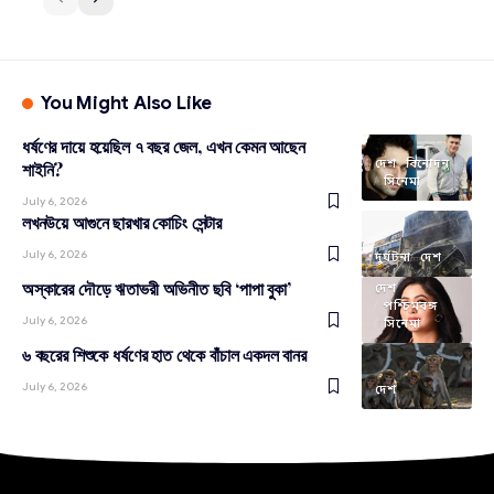
You Might Also Like
ধর্ষণের দায়ে হয়েছিল ৭ বছর জেল, এখন কেমন আছেন
দেশ
বিনোদন
শাইনি?
সিনেমা
July 6, 2026
লখনউয়ে আগুনে ছারখার কোচিং সেন্টার
July 6, 2026
দুর্ঘটনা
দেশ
অস্কারের দৌড়ে ঋতাভরী অভিনীত ছবি ‘পাপা বুকা’
দেশ
পশ্চিমবঙ্গ
July 6, 2026
সিনেমা
৬ বছরের শিশুকে ধর্ষণের হাত থেকে বাঁচাল একদল বানর
July 6, 2026
দেশ