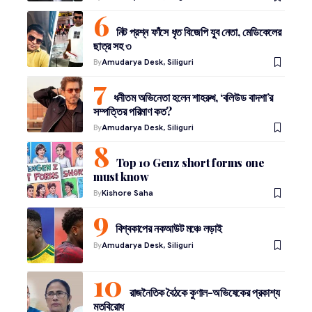
নিট প্রশ্ন ফাঁসে ধৃত বিজেপি যুব নেতা, মেডিকেলের
ছাত্র সহ ৩
By
Amudarya Desk, Siliguri
ধনীতম অভিনেতা হলেন শাহরুখ, ‘বলিউড বাদশা’র
সম্পত্তির পরিমাণ কত?
By
Amudarya Desk, Siliguri
Top 10 Genz short forms one
must know
By
Kishore Saha
বিশ্বকাপের নকআউট মঞ্চে লড়াই
By
Amudarya Desk, Siliguri
রাজনৈতিক বৈঠকে কুণাল-অভিষেকের প্রকাশ্য
মতবিরোধ