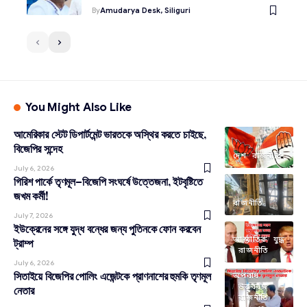
By
Amudarya Desk, Siliguri
You Might Also Like
আমেরিকার স্টেট ডিপার্টমেন্ট ভারতকে অস্থির করতে চাইছে,
বিজেপির সন্দেহ
দেশ
রাজনীতি
July 6, 2026
গিরিশ পার্কে তৃণমূল–বিজেপি সংঘর্ষে উত্তেজনা, ইটবৃষ্টিতে
জখম কর্মী!
রাজনীতি
July 7, 2026
ইউক্রেনের সঙ্গে যুদ্ধ বন্ধের জন্য পুতিনকে ফোন করবেন
আন্তর্জাতিক
যুদ্ধ
ট্রাম্প
রাজনীতি
July 6, 2026
সিতাইয়ে বিজেপির পোলিং এজেন্টকে প্রাণনাশের হুমকি তৃণমূল
অপরাধ
উত্তরবঙ্গ
নেতার
রাজনীতি