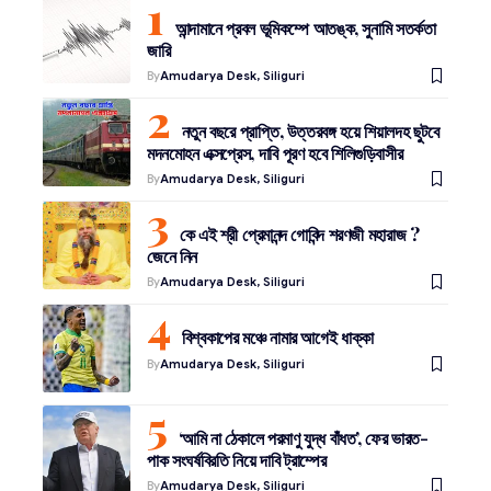
আন্দামানে প্রবল ভূমিকম্পে আতঙ্ক, সুনামি সতর্কতা
জারি
By
Amudarya Desk, Siliguri
নতুন বছরে প্রাপ্তি, উত্তরবঙ্গ হয়ে শিয়ালদহ ছুটবে
মদনমোহন এক্সপ্রেস, দাবি পূরণ হবে শিলিগুড়িবাসীর
By
Amudarya Desk, Siliguri
কে এই শ্রী প্রেমানন্দ গোবিন্দ শরণজী মহারাজ ?
জেনে নিন
By
Amudarya Desk, Siliguri
বিশ্বকাপের মঞ্চে নামার আগেই ধাক্কা
By
Amudarya Desk, Siliguri
‘আমি না ঠেকালে পরমাণু যুদ্ধ বাঁধত’, ফের ভারত-
পাক সংঘর্ষবিরতি নিয়ে দাবি ট্রাম্পের
By
Amudarya Desk, Siliguri