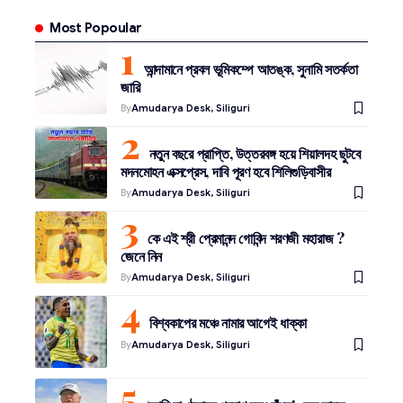
Most Popoular
আন্দামানে প্রবল ভূমিকম্পে আতঙ্ক, সুনামি সতর্কতা
জারি
By
Amudarya Desk, Siliguri
নতুন বছরে প্রাপ্তি, উত্তরবঙ্গ হয়ে শিয়ালদহ ছুটবে
মদনমোহন এক্সপ্রেস, দাবি পূরণ হবে শিলিগুড়িবাসীর
By
Amudarya Desk, Siliguri
কে এই শ্রী প্রেমানন্দ গোবিন্দ শরণজী মহারাজ ?
জেনে নিন
By
Amudarya Desk, Siliguri
বিশ্বকাপের মঞ্চে নামার আগেই ধাক্কা
By
Amudarya Desk, Siliguri