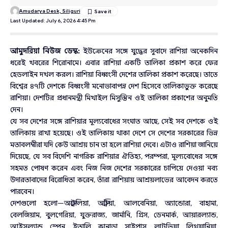
Amudarya Desk, Siliguri
Last Updated: July 6, 2026 4:45 Pm
আমুদরিয়া নিউজ ডেস্ক:
ইউক্রেনের সঙ্গে যুদ্ধের সুবাদে রাশিয়া অনেকদিন
ধরেই খবরের শিরোনামে। এবার রাশিয়া একটি তালিকা প্রকাশ করে ফের
হেডলাইন দখল করল। রাশিয়া বিধ্বংসী দেশের তালিকা প্রকাশ করেছে। তাতে
বিশ্বের ৪৭টি দেশকে বিধ্বংসী মনোভাবাপন্ন দেশ হিসেবে তালিকাভুক্ত করেছে
রাশিয়া। দেশটির প্রধানমন্ত্রী মিখাইল মিসুস্তিন ওই তালিকা প্রকাশের অনুমতি
দেন।
যে সব দেশের সঙ্গে রাশিয়ার মূল্যবোধের সংঘাত আছে, সেই সব দেশকে ওই
তালিকায় রাখা হয়েছে। ওই তালিকায় থাকা দেশে সে দেশের সরকারের ভিন্ন
মতাবলম্বীরা যদি কেউ আশ্রয় চান তা হলে রাশিয়া দেবে। এটাও রাশিয়া জানিয়ে
দিয়েছে, যে সব বিদেশি নাগরিক রাশিয়ার ঐতিহ্য, পরম্পরা, মূল্যবোধের সঙ্গে
সহমত পোষণ করেন এবং নিজ নিজ দেশের সরকারের চাপিয়ে দেওয়া নব্য
উদারতাবাদের বিরোধিতা করেন, তাঁরা রাশিয়ায় আশ্রয়লাভের আবেদন করতে
পারবেন।
দেশগুলো হলো—অস্ট্রেলিয়া, অস্ট্রিয়া, আলবেনিয়া, অ্যান্ডোরা, বাহামা,
বেলজিয়াম, বুলগেরিয়া, যুক্তরাজ্য, জার্মানি, গ্রিস, ডেনমার্ক, আয়ারল্যান্ড,
আইসল্যান্ড, স্পেন, ইতালি, কানাডা, সাইপ্রাস, লাটভিয়া, লিথুয়ানিয়া,