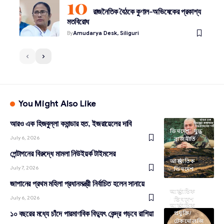
রাজনৈতিক বৈঠকে কুণাল-অভিষেকের প্রকাশ্য
মতবিরোধ
By
Amudarya Desk, Siliguri
You Might Also Like
আরও এক হিজবুল্লা কমান্ডার হত, ইজরায়েলের দাবি
ভিনদেশ
যুদ্ধ
July 6, 2026
রাজনীতি
পেন্টাগনের বিরুদ্ধে মামলা নিউইয়র্ক টাইমসের
আন্তর্জাতিক
July 7, 2026
ভিনদেশ
জাপানের প্রথম মহিলা প্রধানমন্ত্রী নির্বাচিত হলেন সানায়ে
আন্তর্জাতিক
July 6, 2026
ভিনদেশ
আন্তর্জাতিক
১০ বছরের মধ্যে চাঁদে পারমাণবিক বিদ্যুৎ কেন্দ্র গড়বে রাশিয়া
প্রযুক্তি/
টেকনোলজি