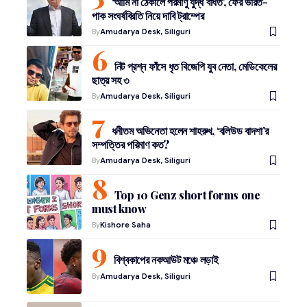
‘আমি না ঠেকালে পরমাণু যুদ্ধ বাঁধত’, ফের ভারত-
পাক সংঘর্ষবিরতি নিয়ে দাবি ট্রাম্পের
By
Amudarya Desk, Siliguri
নিট প্রশ্ন ফাঁসে ধৃত বিজেপি যুব নেতা, মেডিকেলের
ছাত্র সহ ৩
By
Amudarya Desk, Siliguri
ধনীতম অভিনেতা হলেন শাহরুখ, ‘বলিউড বাদশা’র
সম্পত্তির পরিমাণ কত?
By
Amudarya Desk, Siliguri
Top 10 Genz short forms one
must know
By
Kishore Saha
বিশ্বকাপের নকআউট মঞ্চে লড়াই
By
Amudarya Desk, Siliguri