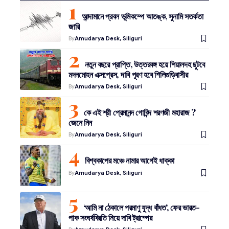
আন্দামানে প্রবল ভূমিকম্পে আতঙ্ক, সুনামি সতর্কতা
জারি
By
Amudarya Desk, Siliguri
নতুন বছরে প্রাপ্তি, উত্তরবঙ্গ হয়ে শিয়ালদহ ছুটবে
মদনমোহন এক্সপ্রেস, দাবি পূরণ হবে শিলিগুড়িবাসীর
By
Amudarya Desk, Siliguri
কে এই শ্রী প্রেমানন্দ গোবিন্দ শরণজী মহারাজ ?
জেনে নিন
By
Amudarya Desk, Siliguri
বিশ্বকাপের মঞ্চে নামার আগেই ধাক্কা
By
Amudarya Desk, Siliguri
‘আমি না ঠেকালে পরমাণু যুদ্ধ বাঁধত’, ফের ভারত-
পাক সংঘর্ষবিরতি নিয়ে দাবি ট্রাম্পের