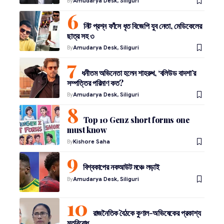
By
Amudarya Desk, Siliguri
নিট প্রশ্ন ফাঁসে ধৃত বিজেপি যুব নেতা, মেডিকেলের
ছাত্র সহ ৩
By
Amudarya Desk, Siliguri
ধনীতম অভিনেতা হলেন শাহরুখ, ‘বলিউড বাদশা’র
সম্পত্তির পরিমাণ কত?
By
Amudarya Desk, Siliguri
Top 10 Genz short forms one
must know
By
Kishore Saha
বিশ্বকাপের নকআউট মঞ্চে লড়াই
By
Amudarya Desk, Siliguri
রাজনৈতিক বৈঠকে কুণাল-অভিষেকের প্রকাশ্য
মতবিরোধ