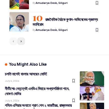
By
Amudarya Desk, Siliguri
রাজনৈতিক বৈঠকে কুণাল-অভিষেকের প্রকাশ্য
মতবিরোধ
By
Amudarya Desk, Siliguri
You Might Also Like
চলতি মাসেই বাংলায় আসছেন মোদি!
পশ্চিমবঙ্গ
July 6, 2026
রাজনীতি
নীতীশের নেতৃত্বেই এনডিএ বিহারে সংখ্যাগরিষ্ঠতা পাবে,
ঘোষণা মোদির
দেশ
রাজনীতি
July 6, 2026
পশ্চিম এশিয়ার সংঘাতে প্রাণ গেল ২ ভারতীয়র, রাজ্যসভায়