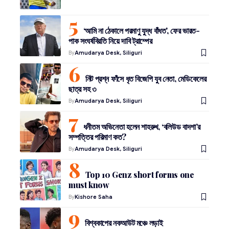
‘আমি না ঠেকালে পরমাণু যুদ্ধ বাঁধত’, ফের ভারত-
পাক সংঘর্ষবিরতি নিয়ে দাবি ট্রাম্পের
By
Amudarya Desk, Siliguri
নিট প্রশ্ন ফাঁসে ধৃত বিজেপি যুব নেতা, মেডিকেলের
ছাত্র সহ ৩
By
Amudarya Desk, Siliguri
ধনীতম অভিনেতা হলেন শাহরুখ, ‘বলিউড বাদশা’র
সম্পত্তির পরিমাণ কত?
By
Amudarya Desk, Siliguri
Top 10 Genz short forms one
must know
By
Kishore Saha
বিশ্বকাপের নকআউট মঞ্চে লড়াই