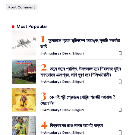
Most Popoular
আন্দামানে প্রবল ভূমিকম্পে আতঙ্ক, সুনামি সতর্কতা
জারি
By
Amudarya Desk, Siliguri
নতুন বছরে প্রাপ্তি, উত্তরবঙ্গ হয়ে শিয়ালদহ ছুটবে
মদনমোহন এক্সপ্রেস, দাবি পূরণ হবে শিলিগুড়িবাসীর
By
Amudarya Desk, Siliguri
কে এই শ্রী প্রেমানন্দ গোবিন্দ শরণজী মহারাজ ?
জেনে নিন
By
Amudarya Desk, Siliguri
বিশ্বকাপের মঞ্চে নামার আগেই ধাক্কা
By
Amudarya Desk, Siliguri