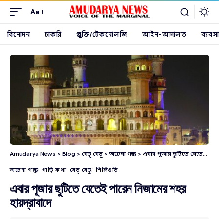
Aa
বিনোদন
চাকরি
প্রযুক্তি/টেকনোলজি
আইন-আদালত
ব্যবসা
Amudarya News
>
Blog
>
বেড়ু বেড়ু
>
অচেনা গন্তব্য
>
এবার পূজার ছুটিতে যেতেই পারেন নিজামের শহর হায়দ্রাবাদে
অচেনা গন্তব্য
গাড়ি কথা
বেড়ু বেড়ু
শিলিগুড়ি
এবার পূজার ছুটিতে যেতেই পারেন নিজামের শহর
হায়দ্রাবাদে