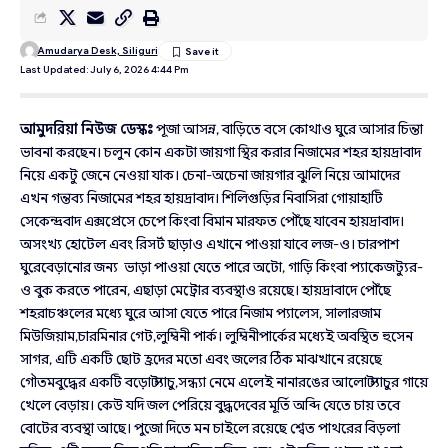
Amudarya Desk, Siliguri
Last Updated: July 6, 2026 4:44 Pm
আমুদরিয়া নিউজ ডেস্কঃ
পূজা আসন্ন, বাড়িতে বসে কোথাও ঘুরে আসার চিন্তা
ভাবনা করছেন। চলুন কোন একটা জায়গা স্থির করার নিজামের শহর হায়দ্রাবাদ
নিয়ে একটু জেনে নেওয়া যাক। চেনা-অচেনা জায়গার ঝুলি নিয়ে আমাদের
এখন গন্তব্য নিজামের শহর হায়দ্রাবাদ। শিলিগুড়ির নিবাসিরা গোয়াহাটি
সেকেন্দ্রবাদ এক্সপ্রেসে চেপে কিংবা বিমান মারফত পৌঁছে যাবেন হায়দ্রাবাদ।
অসংখ্য হোটেল এবং রিসর্ট ছাড়াও এখানে পাওয়া যাবে লজ-ও। চারপাশ
ঘুরেবেড়ানোর জন্য ভাড়া পাওয়া যেতে পারে অটো, গাড়ি কিংবা প্যাকেজট্যুর-
ও বুক করতে পারেন, এছাড়া মেট্রোর ব্যবস্থাও রয়েছে। হায়দ্রাবাদে পৌঁছে
শহরাচঞ্চলের মধ্যে ঘুরে আসা যেতে পারে নিজাম প্যালেস, সালারজাম
মিউজিয়াম,চারমিনার গেট,লুম্বিনী পার্ক। লুম্বিনীপার্কের মধ্যেই অবস্থিত হুসেন
সাগর, এটি একটি ছোট হ্রদের মতো এবং জলের ঠিক মাঝখানে রয়েছে
গৌতমবুদ্ধের একটি বড়ো স্ট্যাচু,সন্ধ্যা নেমে এলেই নানারঙের আলো স্ট্যাচুর গায়ে
খেলে বেড়ায়। কেউ যদি জল পেরিয়ে বুদ্ধদেবের মূর্তি অব্দি যেতে চায় তবে
বোটের ব্যবস্থা আছে। পুজো দিতে মন চাইলে রয়েছে শ্বেত পাথরের বিড়লা