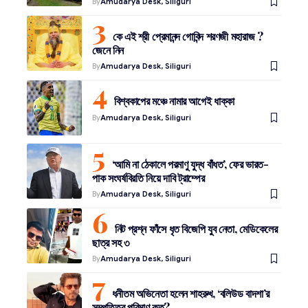
By
Amudarya Desk, Siliguri
কে এই শ্রী প্রেমানন্দ গোবিন্দ শরণজী মহারাজ ?
জেনে নিন
By
Amudarya Desk, Siliguri
বিশ্বকাপের মঞ্চে নামার আগেই ধাক্কা
By
Amudarya Desk, Siliguri
‘আমি না ঠেকালে পরমাণু যুদ্ধ বাঁধত’, ফের ভারত-
পাক সংঘর্ষবিরতি নিয়ে দাবি ট্রাম্পের
By
Amudarya Desk, Siliguri
নিট প্রশ্ন ফাঁসে ধৃত বিজেপি যুব নেতা, মেডিকেলের
ছাত্র সহ ৩
By
Amudarya Desk, Siliguri
ধনীতম অভিনেতা হলেন শাহরুখ, ‘বলিউড বাদশা’র
সম্পত্তির পরিমাণ কত?