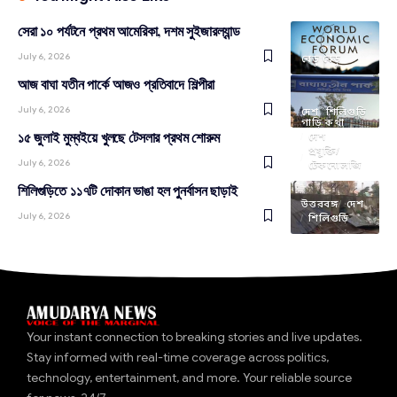
সেরা ১০ পর্যটনে প্রথম আমেরিকা, দশম সুইজারল্যান্ড
July 6, 2026
বেড়ু বেড়ু
আজ বাঘা যতীন পার্কে আজও প্রতিবাদে শিল্পীরা
July 6, 2026
দেশ
শিলিগুড়ি
গাড়ি কথা
১৫ জুলাই মুম্বইয়ে খুলছে টেসলার প্রথম শোরুম
দেশ
প্রযুক্তি/
July 6, 2026
টেকনোলজি
শিলিগুড়িতে ১১৭টি দোকান ভাঙা হল পুনর্বাসন ছাড়াই
উত্তরবঙ্গ
দেশ
July 6, 2026
শিলিগুড়ি
Your instant connection to breaking stories and live updates.
Stay informed with real-time coverage across politics,
technology, entertainment, and more. Your reliable source