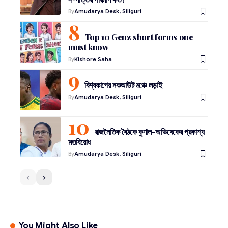
By
Amudarya Desk, Siliguri
Top 10 Genz short forms one
must know
By
Kishore Saha
বিশ্বকাপের নকআউট মঞ্চে লড়াই
By
Amudarya Desk, Siliguri
রাজনৈতিক বৈঠকে কুণাল-অভিষেকের প্রকাশ্য
মতবিরোধ
By
Amudarya Desk, Siliguri
You Might Also Like