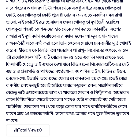
মন্দির, এটি মূলত তিরুপতি বালাজির মন্দির এবং এই মন্দির থেকে পাওয়া
যাবে শহরের অসাধারণ ভিউ। শহর থেকে একটু বাইরে রয়েছে গোলকুন্ডা
ফোর্ট, তবে গোলকুন্ডা ফোর্ট পুরোটা ঘোরার জন্য হাতে একদিন সময় রাখা
ভালো, এই ফোর্টেই রয়েছে রামদাস জেল। গোলকুন্ডা দূর্গ তৈরী হয়েছিল
গোলকুন্ডা শহরটাকে শত্রুদের হাত থেকে রক্ষা করতে। কাকাটিয়া বংশের
রাজারা এই দূর্গ নির্মাণ করেছিলেন। রামদাস ছিলেন আব্দুল হাসানশাহের
রাজকর্মচারী যাকে বন্দী করা হলে তিনি জেলের দেয়ালে দেব-দেবীর মূর্তি খোদাই
করেন। ইতিহাস কে বিরতি দিয়ে পরেরদিন পা রাখুন বিনোদনের জগতে, আজ্ঞে
হ্যাঁ রামোজি ফিল্মসিটি। এটি ঘোরার জন্যও হাতে একদিন সময় রাখতে হবে,
ফিল্মসিটি যেহেতু তাই এখানে দেখা যাবে বিভিন্ন চেনা সিনেমার শুটিং-এর সেট
এছাড়াও প্রজাপতি ও পাখিদের সংগ্রহশালা, জাপানিজ হাউস, বিভিন্ন রাইডস,
লেসের-শো, ইত্যাদি। তবে এদের ঘোরার যে বাসগুলো হয় সেগুলোতেই ঘোরা
বাঞ্চনীয় এবং দলছুট হলেই হারিয়ে যাবার সম্ভাবনা প্রবল, সারাদিন কাটবে
যেহেতু তাই এখানে রয়েছে অসংখ্য খাবারের দোকান ও গিফ্টশপও। হায়দ্রাবাদ
গেলে বিরিয়ানিতো খেতেই হবে তার সাথেও যেটা না খেলেই নয় সেটা হলো
“চাটনিজ” দোকানের সব থেকে বড়ো ডোশা যার সাথে কমপ্লিমেন্টরিতে পেয়ে
যাবেন প্রায় ১৫ রকমের চাটনি। ভালো কথা, আসার পথে মুক্ত কিনতে ভুলবেন
না যেন।
Total Views:
0