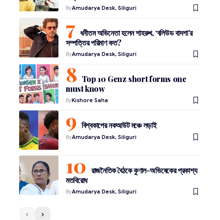
By
Amudarya Desk, Siliguri
ধনীতম অভিনেতা হলেন শাহরুখ, ‘বলিউড বাদশা’র
সম্পত্তির পরিমাণ কত?
By
Amudarya Desk, Siliguri
Top 10 Genz short forms one
must know
By
Kishore Saha
বিশ্বকাপের নকআউট মঞ্চে লড়াই
By
Amudarya Desk, Siliguri
রাজনৈতিক বৈঠকে কুণাল-অভিষেকের প্রকাশ্য
মতবিরোধ
By
Amudarya Desk, Siliguri