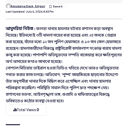
Amudarya Desk, Siliguri
Last Updated: July 6, 2026 4:43 Pm
আমুদরিয়া নিউজ :
ফলতা থানায় হামলার ঘটনায় প্রশাসন কড়া অবস্থান
নিয়েছে। ইতিমধ্যেই ৩টি মামলা দায়ের করা হয়েছে এবং ২৫ জনকে গ্রেপ্তার
করা হয়েছে, যাঁদের মধ্যে ১২ জন পুলিশ হেফাজতে ও ১৩ জন জেল হেফাজতে
রয়েছেন। হামলাকারীদের বিরুদ্ধে রাষ্ট্রবিরোধী কার্যকলাপ সংক্রান্ত ধারায় মামলা
রুজু করা হয়েছে। পাশাপাশি অভিযুক্তদের সম্পত্তি বাজেয়াপ্ত করে ক্ষতিপূরণের
অর্থ আদায়ের কথাও জানানো হয়েছে।
সোশ্যাল মিডিয়ায় ভাইরাল হওয়া ভিডিও খতিয়ে দেখে আরও অভিযুক্তদের
শনাক্ত করার কাজ চলছে। অভিযোগ, ‘পুষ্পা’ জাহাঙ্গিরকে ছাড়ানোর উদ্দেশ্যে
তাঁর অনুগামীরা থানার দিকে মিছিল করে এগোচ্ছিল এবং থানায় হামলার
পরিকল্পনা করেছিল। পরিস্থিতি সামাল দিতে পুলিশ দ্রুত পদক্ষেপ নেয়।
প্রশাসনের বক্তব্য, আইনশৃঙ্খলা ভঙ্গ, গুণ্ডামি ও মাফিয়াতন্ত্রের বিরুদ্ধে
ভবিষ্যতেও কঠোর ব্যবস্থা নেওয়া হবে।
Total Views:
0