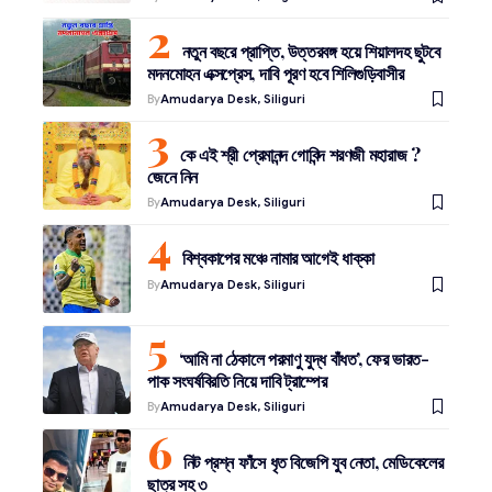
নতুন বছরে প্রাপ্তি, উত্তরবঙ্গ হয়ে শিয়ালদহ ছুটবে
মদনমোহন এক্সপ্রেস, দাবি পূরণ হবে শিলিগুড়িবাসীর
By
Amudarya Desk, Siliguri
কে এই শ্রী প্রেমানন্দ গোবিন্দ শরণজী মহারাজ ?
জেনে নিন
By
Amudarya Desk, Siliguri
বিশ্বকাপের মঞ্চে নামার আগেই ধাক্কা
By
Amudarya Desk, Siliguri
‘আমি না ঠেকালে পরমাণু যুদ্ধ বাঁধত’, ফের ভারত-
পাক সংঘর্ষবিরতি নিয়ে দাবি ট্রাম্পের
By
Amudarya Desk, Siliguri
নিট প্রশ্ন ফাঁসে ধৃত বিজেপি যুব নেতা, মেডিকেলের
ছাত্র সহ ৩