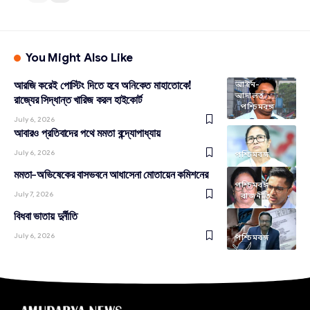
You Might Also Like
আরজি করেই পোস্টিং দিতে হবে অনিকেত মাহাতোকে!
আইন-
আদালত
রাজ্যের সিদ্ধান্ত খারিজ করল হাইকোর্ট
পশ্চিমবঙ্গ
July 6, 2026
আবারও প্রতিবাদের পথে মমতা বন্দ্যোপাধ্যায়
July 6, 2026
পশ্চিমবঙ্গ
মমতা-অভিষেকের বাসভবনে আধাসেনা মোতায়েন কমিশনের
পশ্চিমবঙ্গ
July 7, 2026
রাজনীতি
বিধবা ভাতায় দুর্নীতি
July 6, 2026
পশ্চিমবঙ্গ