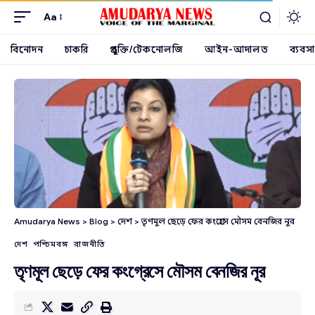
Aa
বিনোদন
চাকরি
প্রযুক্তি/টেকনোলজি
আইন-আদালত
ব্যবসা
Amudarya News
>
Blog
>
দেশ
>
তৃণমূল ছেড়ে ফের কংগ্রেসে মৌসম বেনজির নূর
দেশ
পশ্চিমবঙ্গ
রাজনীতি
তৃণমূল ছেড়ে ফের কংগ্রেসে মৌসম বেনজির নূর