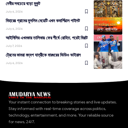
দেবীর সবচেয়ে বড়ো মুকুট
July 6, 2026
দেশ
বিহারের গ্রামের মুসলিম মেয়েটি এখন কমার্শিয়াল পাইলট
July 6, 2026
দেশ
নারীশক্তি
আইসিসির এখনকার তালিকায় ফের শীর্ষে রোহিত, পরেই বিরাট
খেলা
খেলাধূলা
July 7, 2026
দেশ
ট্রেনের কামরা মদ্যপ যাত্রীকে মারধরের ভিডিও ভাইরাল
July 6, 2026
দেশ
Your instant connection to breaking stories and live updates.
Stay informed with real-time coverage across politics,
technology, entertainment, and more. Your reliable source
for news, 24/7.