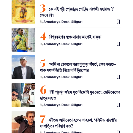
কে এই শ্রী প্রেমানন্দ গোবিন্দ শরণজী মহারাজ ?
জেনে নিন
By
Amudarya Desk, Siliguri
বিশ্বকাপের মঞ্চে নামার আগেই ধাক্কা
By
Amudarya Desk, Siliguri
‘আমি না ঠেকালে পরমাণু যুদ্ধ বাঁধত’, ফের ভারত-
পাক সংঘর্ষবিরতি নিয়ে দাবি ট্রাম্পের
By
Amudarya Desk, Siliguri
নিট প্রশ্ন ফাঁসে ধৃত বিজেপি যুব নেতা, মেডিকেলের
ছাত্র সহ ৩
By
Amudarya Desk, Siliguri
ধনীতম অভিনেতা হলেন শাহরুখ, ‘বলিউড বাদশা’র
সম্পত্তির পরিমাণ কত?
By
Amudarya Desk, Siliguri