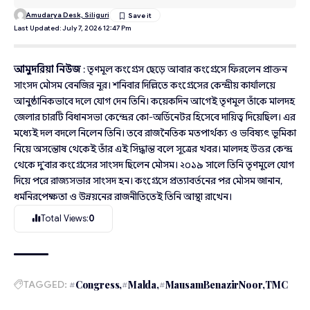
Amudarya Desk, Siliguri
Last Updated: July 7, 2026 12:47 Pm
আমুদরিয়া নিউজ
: তৃণমূল কংগ্রেস ছেড়ে আবার কংগ্রেসে ফিরলেন প্রাক্তন
সাংসদ মৌসম বেনজির নূর। শনিবার দিল্লিতে কংগ্রেসের কেন্দ্রীয় কার্যালয়ে
আনুষ্ঠানিকভাবে দলে যোগ দেন তিনি। কয়েকদিন আগেই তৃণমূল তাঁকে মালদহ
জেলার চারটি বিধানসভা কেন্দ্রের কো-অর্ডিনেটর হিসেবে দায়িত্ব দিয়েছিল। এর
মধ্যেই দল বদলে নিলেন তিনি। তবে রাজনৈতিক মতপার্থক্য ও ভবিষ্যৎ ভূমিকা
নিয়ে অসন্তোষ থেকেই তাঁর এই সিদ্ধান্ত বলে সূত্রের খবর। মালদহ উত্তর কেন্দ্র
থেকে দু’বার কংগ্রেসের সাংসদ ছিলেন মৌসম। ২০১৯ সালে তিনি তৃণমূলে যোগ
দিয়ে পরে রাজ্যসভার সাংসদ হন। কংগ্রেসে প্রত্যাবর্তনের পর মৌসম জানান,
ধর্মনিরপেক্ষতা ও উন্নয়নের রাজনীতিতেই তিনি আস্থা রাখেন।
Total Views:
0
TAGGED:
#Congress
#Malda
#MausamBenazirNoor
TMC