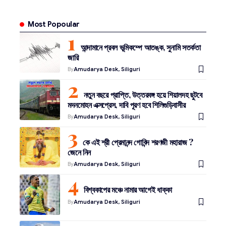
Most Popoular
আন্দামানে প্রবল ভূমিকম্পে আতঙ্ক, সুনামি সতর্কতা
জারি
By
Amudarya Desk, Siliguri
নতুন বছরে প্রাপ্তি, উত্তরবঙ্গ হয়ে শিয়ালদহ ছুটবে
মদনমোহন এক্সপ্রেস, দাবি পূরণ হবে শিলিগুড়িবাসীর
By
Amudarya Desk, Siliguri
কে এই শ্রী প্রেমানন্দ গোবিন্দ শরণজী মহারাজ ?
জেনে নিন
By
Amudarya Desk, Siliguri
বিশ্বকাপের মঞ্চে নামার আগেই ধাক্কা
By
Amudarya Desk, Siliguri