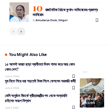
রাজনৈতিক বৈঠকে কুণাল-অভিষেকের প্রকাশ্য
মতবিরোধ
By
Amudarya Desk, Siliguri
You Might Also Like
১৫ আগস্ট ভারত ছাড়া স্বাধীনতা দিবস পালন করে আর কোন
কোন দেশ?
দেশ
July 6, 2026
ঘুষ নিতে গিয়ে ধরা পড়তেই টাকা গিলে ফেললেন সরকারি কর্মী!
July 6, 2026
অপরাধ
দেশ
মেসি অনুষ্ঠান বিতর্কে ক্রীড়ামন্ত্রীর পদ থেকে অব্যাহতি
দেশ
পশ্চিমবঙ্গ
চাইলেন অরূপ বিশ্বাস
রাজনীতি
July 7, 2026