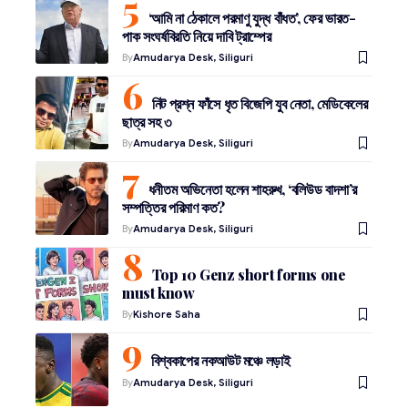
‘আমি না ঠেকালে পরমাণু যুদ্ধ বাঁধত’, ফের ভারত-
পাক সংঘর্ষবিরতি নিয়ে দাবি ট্রাম্পের
By
Amudarya Desk, Siliguri
নিট প্রশ্ন ফাঁসে ধৃত বিজেপি যুব নেতা, মেডিকেলের
ছাত্র সহ ৩
By
Amudarya Desk, Siliguri
ধনীতম অভিনেতা হলেন শাহরুখ, ‘বলিউড বাদশা’র
সম্পত্তির পরিমাণ কত?
By
Amudarya Desk, Siliguri
Top 10 Genz short forms one
must know
By
Kishore Saha
বিশ্বকাপের নকআউট মঞ্চে লড়াই
By
Amudarya Desk, Siliguri