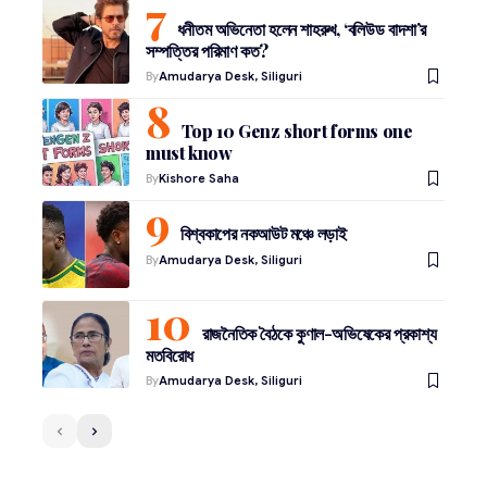
ধনীতম অভিনেতা হলেন শাহরুখ, ‘বলিউড বাদশা’র
সম্পত্তির পরিমাণ কত?
By
Amudarya Desk, Siliguri
Top 10 Genz short forms one
must know
By
Kishore Saha
বিশ্বকাপের নকআউট মঞ্চে লড়াই
By
Amudarya Desk, Siliguri
রাজনৈতিক বৈঠকে কুণাল-অভিষেকের প্রকাশ্য
মতবিরোধ
By
Amudarya Desk, Siliguri