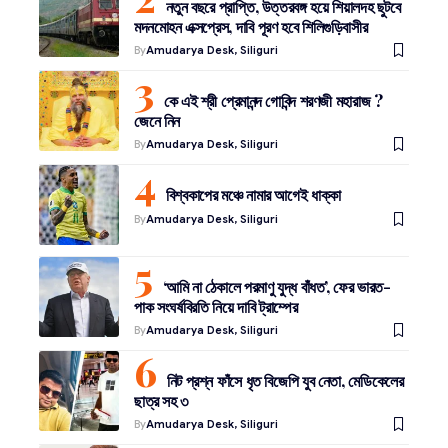
নতুন বছরে প্রাপ্তি, উত্তরবঙ্গ হয়ে শিয়ালদহ ছুটবে
মদনমোহন এক্সপ্রেস, দাবি পূরণ হবে শিলিগুড়িবাসীর
By
Amudarya Desk, Siliguri
কে এই শ্রী প্রেমানন্দ গোবিন্দ শরণজী মহারাজ ?
জেনে নিন
By
Amudarya Desk, Siliguri
বিশ্বকাপের মঞ্চে নামার আগেই ধাক্কা
By
Amudarya Desk, Siliguri
‘আমি না ঠেকালে পরমাণু যুদ্ধ বাঁধত’, ফের ভারত-
পাক সংঘর্ষবিরতি নিয়ে দাবি ট্রাম্পের
By
Amudarya Desk, Siliguri
নিট প্রশ্ন ফাঁসে ধৃত বিজেপি যুব নেতা, মেডিকেলের
ছাত্র সহ ৩
By
Amudarya Desk, Siliguri