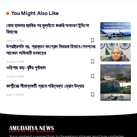
You Might Also Like
বোমা হামলার হুমকির পর মুম্বইতে জরুরি অবতরণ ইন্ডিগো
বিমানের
দেশ
July 6, 2026
উপরাষ্ট্রপতি নয়, প্রাক্তন কংগ্রেস বিধায়ক হিসাবে পেনশনের
আবেদন অভিমানী ধনকড়ের
দেশ
July 6, 2026
ওড়িশায় ঝড়-বৃষ্টির পূর্বাভাস
July 6, 2026
দেশ
কাশ্মীরের সীমান্তবর্তী গ্রামে পরিত্যক্ত ড্রোন উদ্ধার
July 7, 2026
দেশ
রকমারি
Your instant connection to breaking stories and live updates.