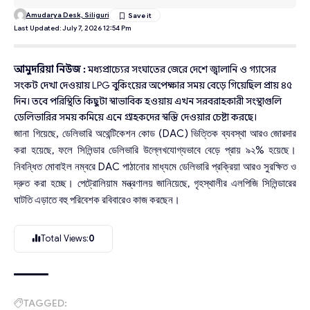
Amudarya Desk, Siliguri
Last Updated: July 7, 2026 12:54 Pm
আমুদরিয়া নিউজ :
মধ্যপ্রাচ্যের সংঘাতের জেরে দেশে জ্বালানি ও গ্যাসের
সংকট দেখা দেওয়ায় LPG বুকিংয়ের অপেক্ষার সময় বেড়ে গিয়েছিল প্রায় ৪৫
দিন। তবে পরিস্থিতি কিছুটা স্বাভাবিক হওয়ায় এখন সরবরাহকারী সংস্থাগুলি
ডেলিভারির সময় কমিয়ে এনে গ্রাহকদের স্বস্তি দেওয়ার চেষ্টা করছে।
(DAC)
জানা গিয়েছে, ডেলিভারি
অথেন্টিকেশন
কোড
ভিত্তিক
ব্যবস্থা
আরও
জোরদার
,
%
করা
হয়েছে
ফলে
সিলিন্ডার
ডেলিভারি
উল্লেখযোগ্যভাবে
বেড়ে
প্রায়
৯২
হয়েছে।
DAC
নিবন্ধিত
মোবাইল
নম্বরে
পাঠানোর
মাধ্যমে
ডেলিভারি
প্রক্রিয়া
আরও
সুরক্ষিত
ও
,
দ্রুত
করা
হচ্ছে।
পেট্রোলিয়াম
মন্ত্রণালয়
জানিয়েছে
গৃহস্থালীর
এলপিজি
সিলিন্ডারের
ঘাটতি
এড়াতে
বহু
পরিবেশক
রবিবারেও
কাজ
করছেন।
Total Views:
0
TAGGED: